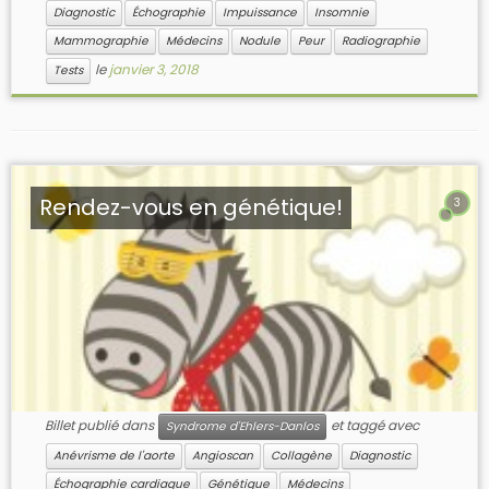
Diagnostic
Échographie
Impuissance
Insomnie
Mammographie
Médecins
Nodule
Peur
Radiographie
le
janvier 3, 2018
Tests
Rendez-vous en génétique!
3
Billet publié dans
et taggé avec
Syndrome d'Ehlers-Danlos
Anévrisme de l'aorte
Angioscan
Collagène
Diagnostic
Échographie cardiaque
Génétique
Médecins