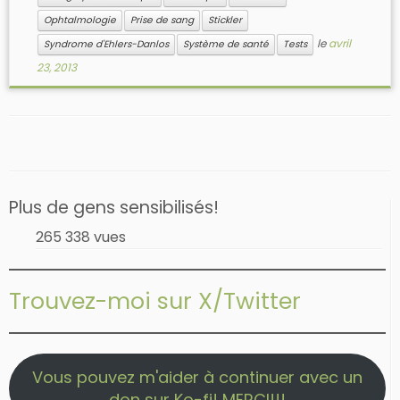
Ophtalmologie
Prise de sang
Stickler
le
avril
Syndrome d'Ehlers-Danlos
Système de santé
Tests
23, 2013
Plus de gens sensibilisés!
265 338 vues
Trouvez-moi sur X/Twitter
Vous pouvez m'aider à continuer avec un
don sur Ko-fi! MERCI!!!