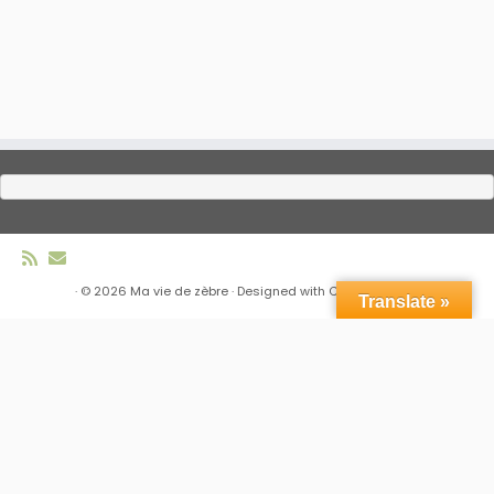
·
© 2026
Ma vie de zèbre
·
Designed with
Customizr Pro
·
Translate »