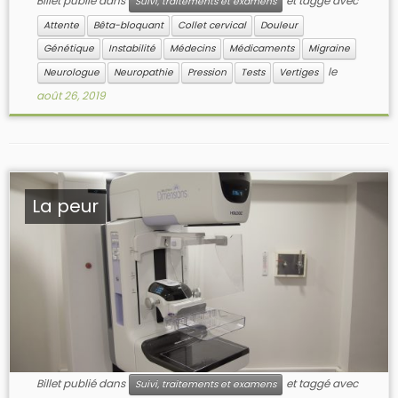
Billet publié dans
et taggé avec
Suivi, traitements et examens
Attente
Bêta-bloquant
Collet cervical
Douleur
Génétique
Instabilité
Médecins
Médicaments
Migraine
le
Neurologue
Neuropathie
Pression
Tests
Vertiges
août 26, 2019
La peur
Billet publié dans
et taggé avec
Suivi, traitements et examens