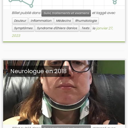
Billet publié dans
et taggé avec
Suivi, traitements et examens
Douleur
inflammation
Médecins
Rhumatologie
le
janvier 27,
Symptômes
Syndrome d'Ehlers-Danlos
Tests
2023
Neurologue en 2018