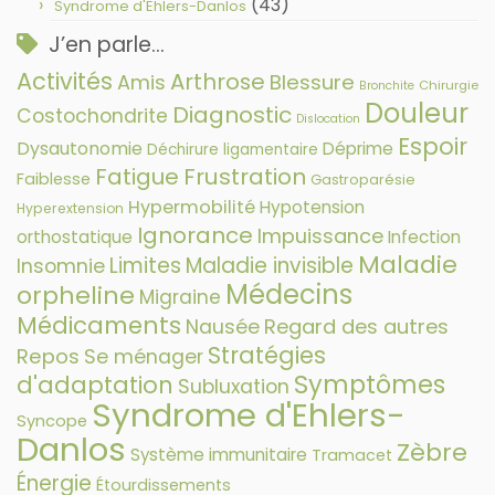
(43)
Syndrome d'Ehlers-Danlos
J’en parle…
Activités
Arthrose
Amis
Blessure
Chirurgie
Bronchite
Douleur
Diagnostic
Costochondrite
Dislocation
Espoir
Dysautonomie
Déprime
Déchirure ligamentaire
Fatigue
Frustration
Faiblesse
Gastroparésie
Hypermobilité
Hypotension
Hyperextension
Ignorance
Impuissance
orthostatique
Infection
Maladie
Limites
Maladie invisible
Insomnie
Médecins
orpheline
Migraine
Médicaments
Nausée
Regard des autres
Stratégies
Repos
Se ménager
Symptômes
d'adaptation
Subluxation
Syndrome d'Ehlers-
Syncope
Danlos
Zèbre
Système immunitaire
Tramacet
Énergie
Étourdissements