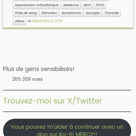
Hypotension orthostatique
Médecins
Mort
POTS
Prise de sang
Stéroïdes
Symptômes
Syncope
Thyroïde
le
Décembre 3, 2019
Zèbre
Plus de gens sensibilisés!
265 359 vues
Trouvez-moi sur X/Twitter
Vous pouvez m'aider à continuer avec un
don sur Ko-fi! MERCI!!!