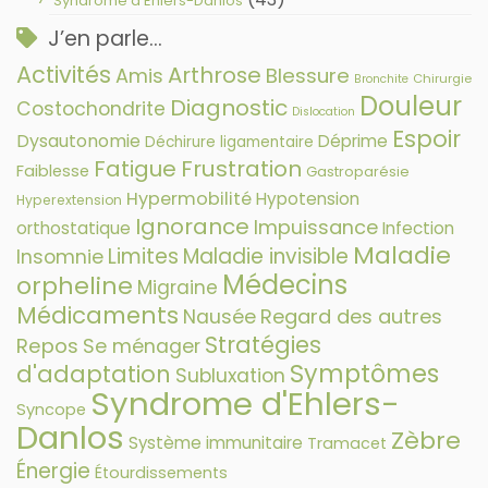
Syndrome d'Ehlers-Danlos
J’en parle…
Activités
Arthrose
Amis
Blessure
Chirurgie
Bronchite
Douleur
Diagnostic
Costochondrite
Dislocation
Espoir
Dysautonomie
Déprime
Déchirure ligamentaire
Fatigue
Frustration
Faiblesse
Gastroparésie
Hypermobilité
Hypotension
Hyperextension
Ignorance
Impuissance
orthostatique
Infection
Maladie
Limites
Maladie invisible
Insomnie
Médecins
orpheline
Migraine
Médicaments
Nausée
Regard des autres
Stratégies
Repos
Se ménager
Symptômes
d'adaptation
Subluxation
Syndrome d'Ehlers-
Syncope
Danlos
Zèbre
Système immunitaire
Tramacet
Énergie
Étourdissements