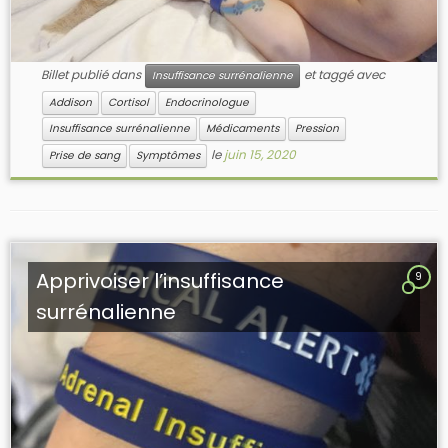
Billet publié dans
et taggé avec
Insuffisance surrénalienne
Addison
Cortisol
Endocrinologue
Insuffisance surrénalienne
Médicaments
Pression
le
juin 15, 2020
Prise de sang
Symptômes
Apprivoiser l’insuffisance
9
surrénalienne