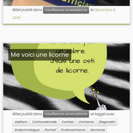
Billet publié dans
le
Décembre 5,
Insuffisance surrénalienne
2019
Me voici une licorne
Billet publié dans
et taggé avec
Insuffisance surrénalienne
Addison
Corticostéroïde
Cortisol
Cortisone
Diagnostic
Endocrinologue
Florinef
Fludrocortisone
Hormone