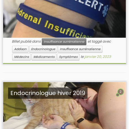
Billet publié dans
et taggé avec
Insuffisance surrénalienne
Addison
Endocrinologue
Insuffisance surrénalienne
le
janvier 20, 2023
Médecins
Médicaments
Symptômes
Endocrinologue hiver 2019
2