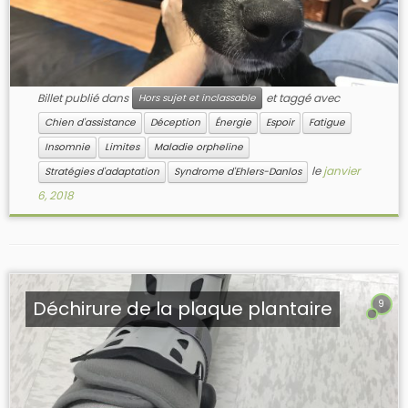
Billet publié dans
et taggé avec
Hors sujet et inclassable
Chien d'assistance
Déception
Énergie
Espoir
Fatigue
Insomnie
Limites
Maladie orpheline
le
janvier
Stratégies d'adaptation
Syndrome d'Ehlers-Danlos
6, 2018
Déchirure de la plaque plantaire
9