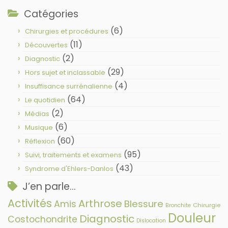
Catégories
(6)
Chirurgies et procédures
(11)
Découvertes
(2)
Diagnostic
(29)
Hors sujet et inclassable
(4)
Insuffisance surrénalienne
(64)
Le quotidien
(2)
Médias
(6)
Musique
(60)
Réflexion
(95)
Suivi, traitements et examens
(43)
Syndrome d'Ehlers-Danlos
J’en parle…
Activités
Arthrose
Amis
Blessure
Chirurgie
Bronchite
Douleur
Diagnostic
Costochondrite
Dislocation