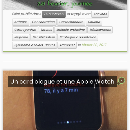
Billet publié dans
et taggé avec
Le quotidien
Activités
Arthrose
Concentration
Costochondrite
Douleur
Gastroparésie
Limites
Maladie orpheline
Médicaments
Migraine
Sensibilisation
Stratégies d'adaptation
le
février 28, 2017
Syndrome d'Ehlers-Danlos
Tramacet
Un cardiologue et une Apple Watch
2