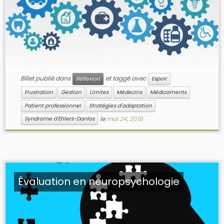
Billet publié dans
et taggé avec
Réflexion
Espoir
Frustration
Gestion
Limites
Médecins
Médicaments
Patient professionnel
Stratégies d'adaptation
le
mai 24, 2018
Syndrome d'Ehlers-Danlos
Évaluation en neuropsychologie