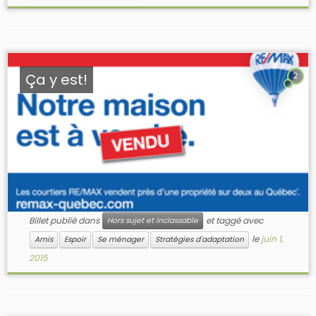
Ça y est!
2
Billet publié dans
et taggé avec
Hors sujet et inclassable
le
juin 1,
Amis
Espoir
Se ménager
Stratégies d'adaptation
2015