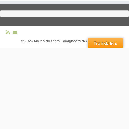
·
© 2026
Ma vie de zèbre
·
Designed with
Customizr Pro
·
Translate »