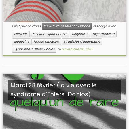
Billet publié dans
et taggé avec
Suivi, traitements et examens
Blessure
Déchirure ligamentaire
Diagnostic
Hypermobilité
Médecins
Plaque plantaire
Stratégies d'adaptation
le
novembre 20, 2017
Syndrome d'Ehlers-Danlos
Mardi 28 février (la vie avec le
syndrome d’Ehlers-Danlos)