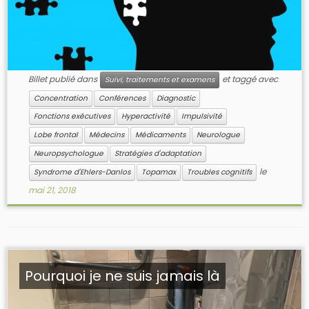
Billet publié dans
et taggé avec
Suivi, traitements et examens
Concentration
Conférences
Diagnostic
Fonctions exécutives
Hyperactivité
Impulsivité
Lobe frontal
Médecins
Médicaments
Neurologue
Neuropsychologue
Stratégies d'adaptation
le
Syndrome d'Ehlers-Danlos
Topamax
Troubles cognitifs
mai 21, 2018
Pourquoi je ne suis jamais là