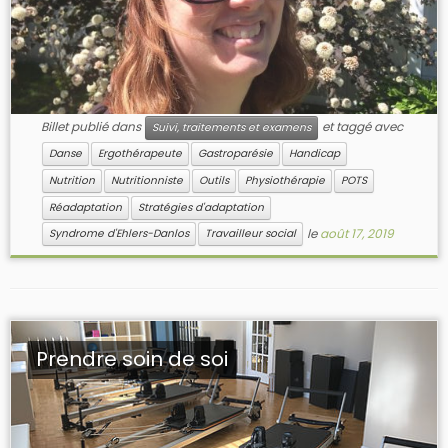
Billet publié dans
et taggé avec
Suivi, traitements et examens
Danse
Ergothérapeute
Gastroparésie
Handicap
Nutrition
Nutritionniste
Outils
Physiothérapie
POTS
Réadaptation
Stratégies d'adaptation
le
août 17, 2019
Syndrome d'Ehlers-Danlos
Travailleur social
Prendre soin de soi