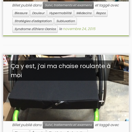
Billet publié dans
et taggé avec
Suivi, traitements et examens
Blessure
Douleur
Hypermobilité
Médecins
Repos
Stratégies d'adaptation
Subluxation
le
novembre 24, 2015
Syndrome d'Ehlers-Danlos
Ça y est, j’ai ma chaise roulante à
moi
Billet publié dans
et taggé avec
Suivi, traitements et examens