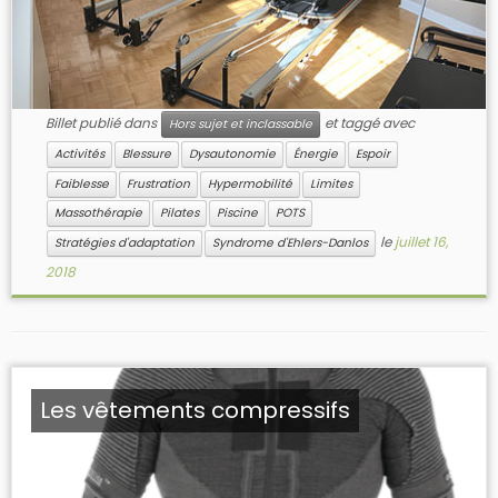
Billet publié dans
et taggé avec
Hors sujet et inclassable
Activités
Blessure
Dysautonomie
Énergie
Espoir
Faiblesse
Frustration
Hypermobilité
Limites
Massothérapie
Pilates
Piscine
POTS
le
juillet 16,
Stratégies d'adaptation
Syndrome d'Ehlers-Danlos
2018
Les vêtements compressifs