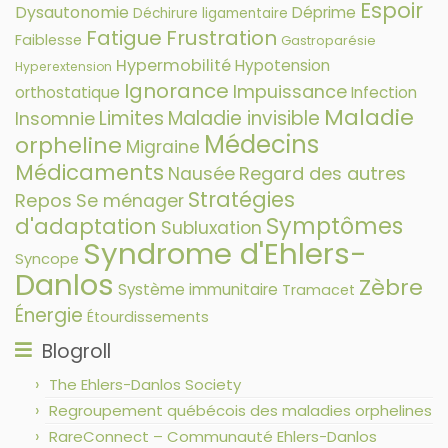
Espoir
Dysautonomie
Déprime
Déchirure ligamentaire
Fatigue
Frustration
Faiblesse
Gastroparésie
Hypermobilité
Hypotension
Hyperextension
Ignorance
Impuissance
orthostatique
Infection
Maladie
Limites
Maladie invisible
Insomnie
Médecins
orpheline
Migraine
Médicaments
Nausée
Regard des autres
Stratégies
Repos
Se ménager
Symptômes
d'adaptation
Subluxation
Syndrome d'Ehlers-
Syncope
Danlos
Zèbre
Système immunitaire
Tramacet
Énergie
Étourdissements
Blogroll
The Ehlers-Danlos Society
Regroupement québécois des maladies orphelines
RareConnect – Communauté Ehlers-Danlos