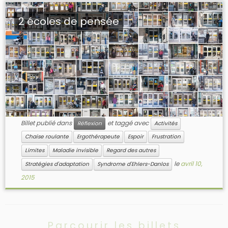
2 écoles de pensée
Billet publié dans
et taggé avec
Réflexion
Activités
Chaise roulante
Ergothérapeute
Espoir
Frustration
Limites
Maladie invisible
Regard des autres
le
avril 10,
Stratégies d'adaptation
Syndrome d'Ehlers-Danlos
2015
Parcourir les billets