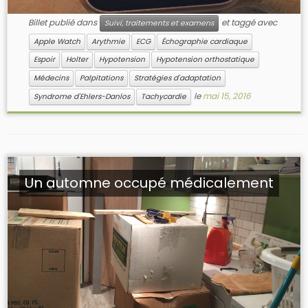
Billet publié dans
et taggé avec
Suivi, traitements et examens
Apple Watch
Arythmie
ECG
Échographie cardiaque
Espoir
Holter
Hypotension
Hypotension orthostatique
Médecins
Palpitations
Stratégies d'adaptation
le
mai 15, 2016
Syndrome d'Ehlers-Danlos
Tachycardie
Un automne occupé médicalement