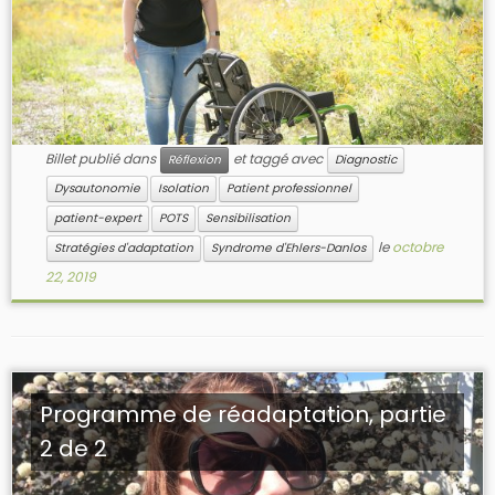
Billet publié dans
et taggé avec
Réflexion
Diagnostic
Dysautonomie
Isolation
Patient professionnel
patient-expert
POTS
Sensibilisation
le
octobre
Stratégies d'adaptation
Syndrome d'Ehlers-Danlos
22, 2019
Programme de réadaptation, partie
2 de 2