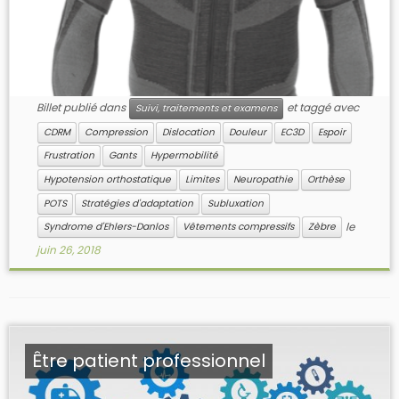
Billet publié dans
et taggé avec
Suivi, traitements et examens
CDRM
Compression
Dislocation
Douleur
EC3D
Espoir
Frustration
Gants
Hypermobilité
Hypotension orthostatique
Limites
Neuropathie
Orthèse
POTS
Stratégies d'adaptation
Subluxation
le
Syndrome d'Ehlers-Danlos
Vêtements compressifs
Zèbre
juin 26, 2018
Être patient professionnel