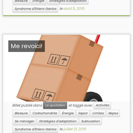
Blessure
Énergie
Stratégies d'adaptation
le
août 5, 2015
Syndrome d'Ehlers-Danlos
Me revoici!
Billet publié dans
et taggé avec
Le quotidien
Activités
Blessure
Costochondrite
Énergie
Espoir
Limites
Repos
Se ménager
Stratégies d'adaptation
Subluxation
le
juillet 21, 2015
Syndrome d'Ehlers-Danlos