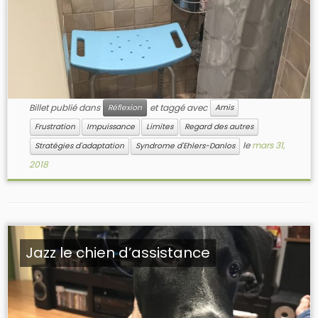
Billet publié dans
et taggé avec
Réflexion
Amis
Frustration
Impuissance
Limites
Regard des autres
le
mars 31,
Stratégies d'adaptation
Syndrome d'Ehlers-Danlos
2018
Jazz le chien d’assistance