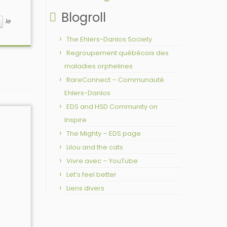
Blogroll
le
The Ehlers-Danlos Society
Regroupement québécois des
maladies orphelines
RareConnect – Communauté
Ehlers-Danlos
EDS and HSD Community on
Inspire
The Mighty – EDS page
Lilou and the cats
Vivre avec – YouTube
Let’s feel better
Liens divers