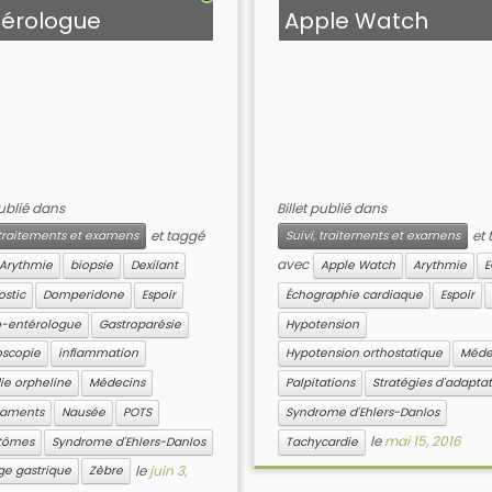
térologue
Apple Watch
publié dans
Billet publié dans
et taggé
et 
, traitements et examens
Suivi, traitements et examens
avec
Arythmie
biopsie
Dexilant
Apple Watch
Arythmie
E
ostic
Domperidone
Espoir
Échographie cardiaque
Espoir
o-entérologue
Gastroparésie
Hypotension
oscopie
inflammation
Hypotension orthostatique
Méde
ie orpheline
Médecins
Palpitations
Stratégies d'adapta
caments
Nausée
POTS
Syndrome d'Ehlers-Danlos
le
mai 15, 2016
tômes
Syndrome d'Ehlers-Danlos
Tachycardie
le
juin 3,
ge gastrique
Zèbre