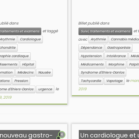
publié dans
Billet publié dans
et taggé
et 
, traitements et examens
Suivi, traitements et examens
avec
Arythmie
Cardiologue
Arythmie
Cannabis médic
chondrite
Dépendance
Gastroparésie
raphie cardiaque
Hypotension
Intolérance
Méde
dissements
Hôpital
Médicaments
Morphine
Palpit
mmation
Médecins
Nausée
Syndrome d'Ehlers-Danlos
le
mars
ations
Pression
Tachycardie
Vapotage
le
2019
ome d'Ehlers-Danlos
urgence
9, 2019
 nouveau gastro-
Un cardiologue et
4