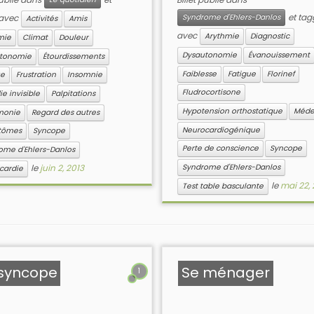
et tag
 avec
Syndrome d'Ehlers-Danlos
Activités
Amis
avec
Arythmie
Diagnostic
mie
Climat
Douleur
Dysautonomie
Évanouissement
tonomie
Étourdissements
Faiblesse
Fatigue
Florinef
ue
Frustration
Insomnie
Fludrocortisone
e invisible
Palpitations
Hypotension orthostatique
Méde
monie
Regard des autres
Neurocardiogénique
tômes
Syncope
Perte de conscience
Syncope
ome d'Ehlers-Danlos
le
juin 2, 2013
Syndrome d'Ehlers-Danlos
cardie
le
mai 22, 
Test table basculante
 syncope
Se ménager
1