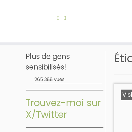
Skip
to
Accueil
»
Arythmie
content
Éti
Plus de gens
sensibilisés!
265 388 vues
Vis
Trouvez-moi sur
X/Twitter