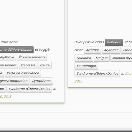
publié dans
Billet publié dans
et t
Réflexion
et taggé
ome d'Ehlers-Danlos
avec
Arthrose
Arythmie
Bronc
Arythmie
Étourdissements
Faiblesse
Fatigue
Maladie orp
uissement
Faiblesse
Fièvre
Se ménager
ée
Perte de conscience
le
févri
Syndrome d'Ehlers-Danlos
égies d'adaptation
Symptômes
2013
le
ope
Syndrome d'Ehlers-Danlos
0, 2013