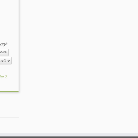
aggé
hite
heline
er 7,