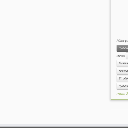
Billet 
Syndr
avec
Évano
Naus
Strat
Sync
mars 2