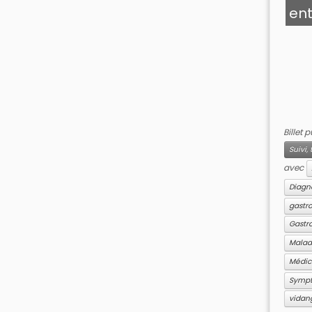
en
Billet 
Suivi
avec
Diagn
gastr
Gastr
Malad
Médi
Symp
vidan