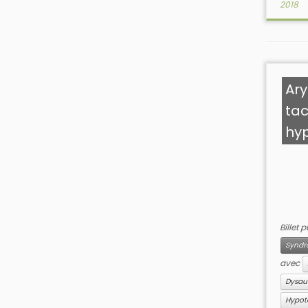
2018
Ary
tac
hy
Billet 
Syndr
avec
Dysau
Hypot