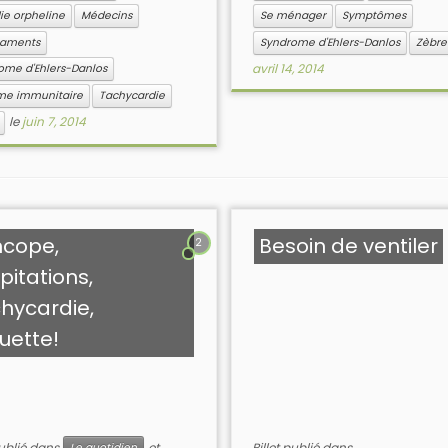
ie orpheline
Médecins
Se ménager
Symptômes
caments
Syndrome d'Ehlers-Danlos
Zèbre
avril 14, 2014
ome d'Ehlers-Danlos
me immunitaire
Tachycardie
le
juin 7, 2014
ncope,
Besoin de ventiler
2
pitations,
hycardie,
uette!
publié dans
et
Billet publié dans
Le quotidien