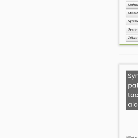
Malad
Médi
Syndr
Systè
Zèbre
Sy
pal
tac
alo
Billet 