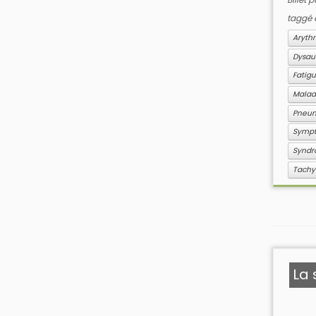
taggé
Aryth
Dysau
Fatig
Maladi
Pneu
Symp
Syndr
Tachy
La