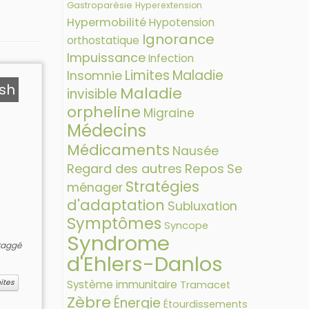
Gastroparésie
Hyperextension
Hypermobilité
Hypotension
Ignorance
orthostatique
Impuissance
Infection
Limites
Maladie
Insomnie
ash
Maladie
invisible
orpheline
Migraine
Médecins
Médicaments
Nausée
Regard des autres
Repos
Se
Stratégies
ménager
d'adaptation
Subluxation
Symptômes
Syncope
Syndrome
taggé
d'Ehlers-Danlos
Système immunitaire
ites
Tramacet
Zèbre
Énergie
Étourdissements