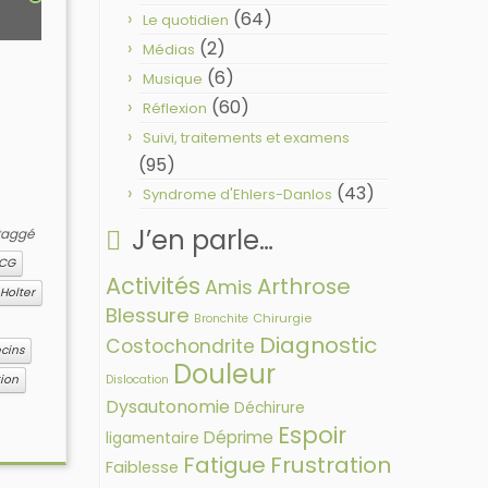
(64)
Le quotidien
(2)
Médias
(6)
Musique
(60)
Réflexion
Suivi, traitements et examens
(95)
(43)
Syndrome d'Ehlers-Danlos
J’en parle…
taggé
CG
Activités
Arthrose
Amis
Holter
Blessure
Chirurgie
Bronchite
Diagnostic
Costochondrite
cins
Douleur
Dislocation
tion
Dysautonomie
Déchirure
Espoir
Déprime
ligamentaire
Fatigue
Frustration
Faiblesse