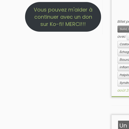
Vous pouvez m'aider à
continuer avec un don
Billet 
sur Ko-fi! MERCI!!!
Suivi
avec
Costo
Échog
Étour
infla
Palpit
Syndr
août 2
Un