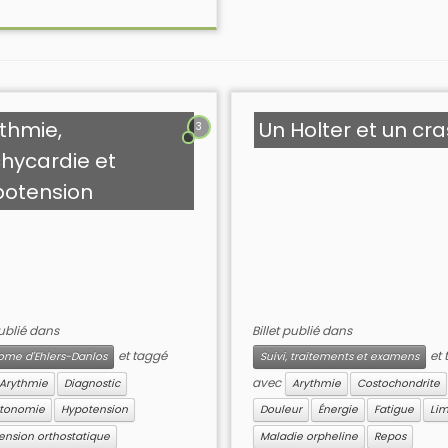
thmie,
Un Holter et un cr
3
hycardie et
potension
publié dans
Billet publié dans
et taggé
et 
ome d'Ehlers-Danlos
Suivi, traitements et examens
avec
Arythmie
Diagnostic
Arythmie
Costochondrite
tonomie
Hypotension
Douleur
Énergie
Fatigue
Lim
ension orthostatique
Maladie orpheline
Repos