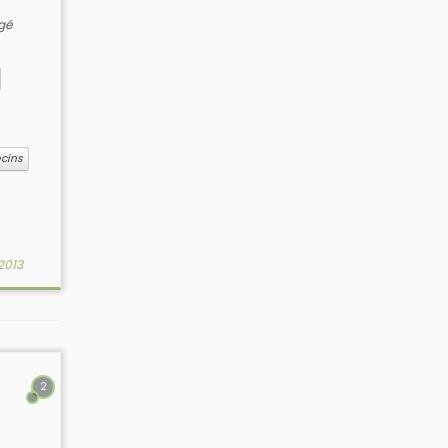
gé
cins
2013
2