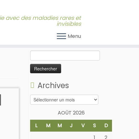
 vie avec des maladies rares et
invisibles
Menu
Rechercher :
Archives
Archives
AOÛT 2026
L
M
M
J
V
S
D
1
2