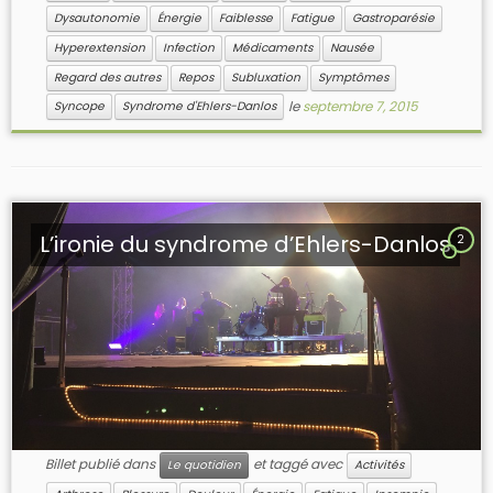
Dysautonomie
Énergie
Faiblesse
Fatigue
Gastroparésie
Hyperextension
Infection
Médicaments
Nausée
Regard des autres
Repos
Subluxation
Symptômes
le
septembre 7, 2015
Syncope
Syndrome d'Ehlers-Danlos
L’ironie du syndrome d’Ehlers-Danlos
2
Billet publié dans
et taggé avec
Le quotidien
Activités