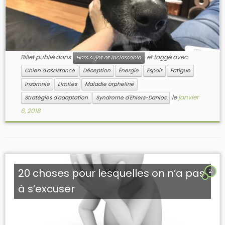
Billet publié dans
et taggé avec
Hors sujet et inclassable
Chien d'assistance
Déception
Énergie
Espoir
Fatigue
Insomnie
Limites
Maladie orpheline
le
janvier
Stratégies d'adaptation
Syndrome d'Ehlers-Danlos
6, 2018
20 choses pour lesquelles on n’a pas
2
à s’excuser