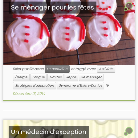
Se ménager pour les fêtes
1
Billet publié dans
et taggé avec
Le quotidien
Activités
Énergie
Fatigue
Limites
Repos
Se ménager
le
Stratégies d'adaptation
Syndrome d'Ehlers-Danlos
Décembre 13, 2014
Un médecin d’exception
1