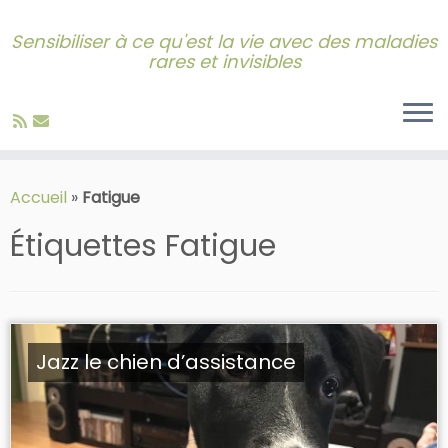
Sensibiliser à ce qu'est la vie avec des maladies
rares et invisibles
Skip
to
Accueil
»
Fatigue
content
Étiquettes
Fatigue
Jazz le chien d’assistance