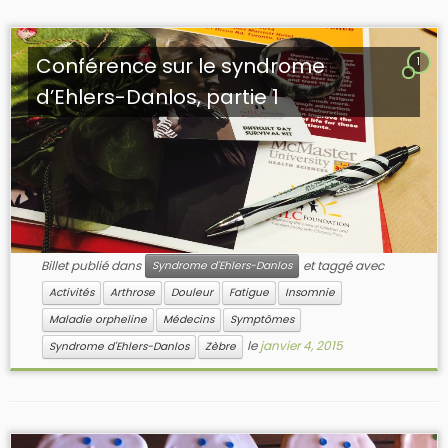
Conférence sur le syndrome
1
d’Ehlers-Danlos, partie 1
Billet publié dans
et taggé avec
Syndrome d'Ehlers-Danlos
Activités
Arthrose
Douleur
Fatigue
Insomnie
Maladie orpheline
Médecins
Symptômes
le
janvier 4, 2015
Syndrome d'Ehlers-Danlos
Zèbre