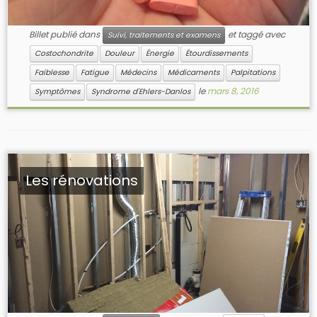
Billet publié dans
et taggé avec
Suivi, traitements et examens
Costochondrite
Douleur
Énergie
Étourdissements
Faiblesse
Fatigue
Médecins
Médicaments
Palpitations
le
mars 8, 2016
Symptômes
Syndrome d'Ehlers-Danlos
Les rénovations