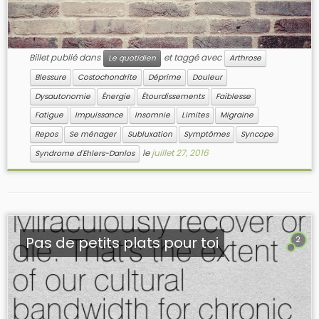
Billet publié dans
et taggé avec
Le quotidien
Arthrose
Blessure
Costochondrite
Déprime
Douleur
Dysautonomie
Énergie
Étourdissements
Faiblesse
Fatigue
Impuissance
Insomnie
Limites
Migraine
Repos
Se ménager
Subluxation
Symptômes
Syncope
le
juillet 27, 2016
Syndrome d'Ehlers-Danlos
Pas de petits plats pour toi
2