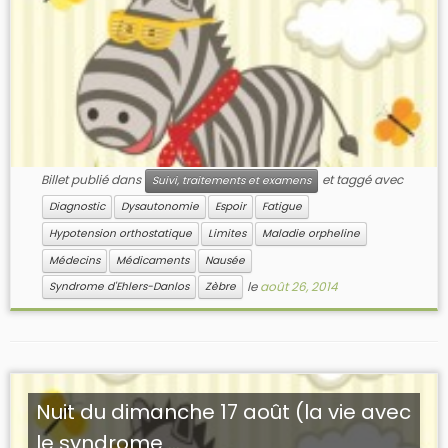
Billet publié dans
et taggé avec
Suivi, traitements et examens
Diagnostic
Dysautonomie
Espoir
Fatigue
Hypotension orthostatique
Limites
Maladie orpheline
Médecins
Médicaments
Nausée
le
août 26, 2014
Syndrome d'Ehlers-Danlos
Zèbre
Nuit du dimanche 17 août (la vie avec
le syndrome ...