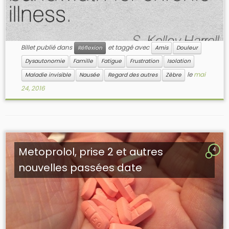
Billet publié dans
et taggé avec
Réflexion
Amis
Douleur
Dysautonomie
Famille
Fatigue
Frustration
Isolation
le
mai
Maladie invisible
Nausée
Regard des autres
Zèbre
24, 2016
Metoprolol, prise 2 et autres
4
nouvelles passées date