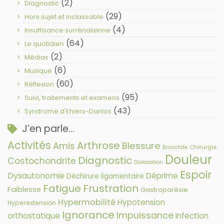
(2)
Diagnostic
(29)
Hors sujet et inclassable
(4)
Insuffisance surrénalienne
(64)
Le quotidien
(2)
Médias
(6)
Musique
(60)
Réflexion
(95)
Suivi, traitements et examens
(43)
Syndrome d'Ehlers-Danlos
J’en parle…
Activités
Arthrose
Amis
Blessure
Chirurgie
Bronchite
Douleur
Diagnostic
Costochondrite
Dislocation
Espoir
Dysautonomie
Déprime
Déchirure ligamentaire
Fatigue
Frustration
Faiblesse
Gastroparésie
Hypermobilité
Hypotension
Hyperextension
Ignorance
Impuissance
orthostatique
Infection