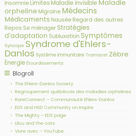
Maladie
Limites
Maladie invisible
Insomnie
Médecins
orpheline
Migraine
Médicaments
Nausée
Regard des autres
Stratégies
Repos
Se ménager
Symptômes
d'adaptation
Subluxation
Syndrome d'Ehlers-
Syncope
Danlos
Zèbre
Système immunitaire
Tramacet
Énergie
Étourdissements
Blogroll
The Ehlers-Danlos Society
Regroupement québécois des maladies orphelines
RareConnect – Communauté Ehlers-Danlos
EDS and HSD Community on Inspire
The Mighty – EDS page
Lilou and the cats
Vivre avec – YouTube