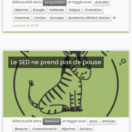
Billet publié dans
et taggé avec
Le quotidien
Activités
Déprime
Énergie
Faiblesse
Fatigue
Frustration
le
Insomnie
Limites
Syncope
Syndrome d'Ehlers-Danlos
octobre 4, 2015
Le SED ne prend pas de pause
3
Billet publié dans
et taggé avec
Réflexion
Amis
Arthrose
Blessure
Costochondrite
Déprime
Douleur