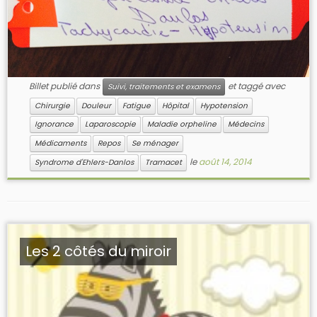
Billet publié dans
et taggé avec
Suivi, traitements et examens
Chirurgie
Douleur
Fatigue
Hôpital
Hypotension
Ignorance
Laparoscopie
Maladie orpheline
Médecins
Médicaments
Repos
Se ménager
le
août 14, 2014
Syndrome d'Ehlers-Danlos
Tramacet
Les 2 côtés du miroir