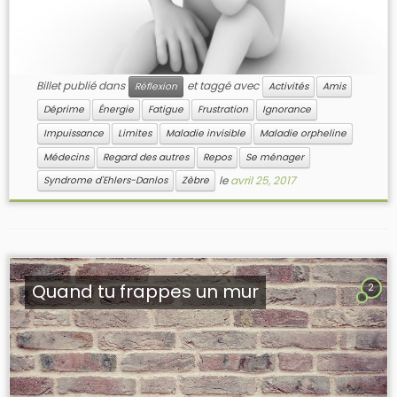
Billet publié dans
et taggé avec
Réflexion
Activités
Amis
Déprime
Énergie
Fatigue
Frustration
Ignorance
Impuissance
Limites
Maladie invisible
Maladie orpheline
Médecins
Regard des autres
Repos
Se ménager
le
avril 25, 2017
Syndrome d'Ehlers-Danlos
Zèbre
Quand tu frappes un mur
2