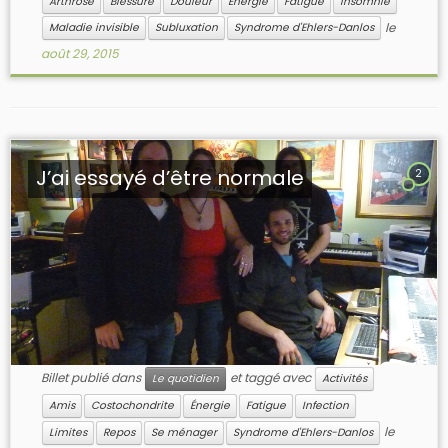
Arthrose
Blessure
Douleur
Énergie
Fatigue
Insomnie
le
Maladie invisible
Subluxation
Syndrome d'Ehlers-Danlos
août 29, 2015
J’ai essayé d’être normale
2
Billet publié dans
et taggé avec
Le quotidien
Activités
Amis
Costochondrite
Énergie
Fatigue
Infection
le
Limites
Repos
Se ménager
Syndrome d'Ehlers-Danlos