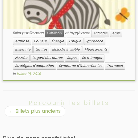
Billet publié dans
et taggé avec
Réflexion
Activités
Amis
Arthrose
Douleur
Énergie
Fatigue
Ignorance
Insomnie
Limites
Maladie invisible
Médicaments
Nausée
Regard des autres
Repos
Se ménager
Stratégies d'adaptation
Syndrome d'Ehlers-Danlos
Tramacet
le
juillet 18, 2014
Parcourir les billets
←
Billets plus anciens