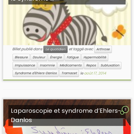
Billet publié dans
et taggé avec
Le quotidien
Arthrose
Blessure
Douleur
Énergie
Fatigue
Hypermobilité
Impuissance
Insomnie
Médicaments
Repos
Subluxation
le
août 17, 2014
Syndrome d'Ehlers-Danlos
Tramacet
Laparoscopie et syndrome d’Ehlers-
3
Danlos