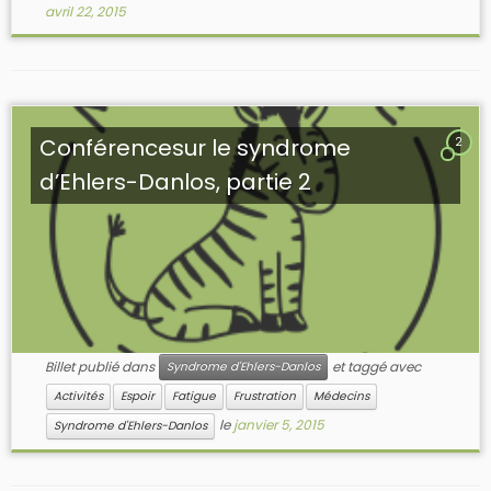
avril 22, 2015
Conférencesur le syndrome
2
d’Ehlers-Danlos, partie 2
Billet publié dans
et taggé avec
Syndrome d'Ehlers-Danlos
Activités
Espoir
Fatigue
Frustration
Médecins
le
janvier 5, 2015
Syndrome d'Ehlers-Danlos