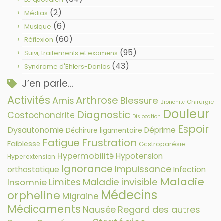
(2)
Médias
(6)
Musique
(60)
Réflexion
(95)
Suivi, traitements et examens
(43)
Syndrome d'Ehlers-Danlos
J’en parle…
Activités
Arthrose
Amis
Blessure
Chirurgie
Bronchite
Douleur
Diagnostic
Costochondrite
Dislocation
Espoir
Dysautonomie
Déprime
Déchirure ligamentaire
Fatigue
Frustration
Faiblesse
Gastroparésie
Hypermobilité
Hypotension
Hyperextension
Ignorance
Impuissance
orthostatique
Infection
Maladie
Limites
Maladie invisible
Insomnie
Médecins
orpheline
Migraine
Médicaments
Nausée
Regard des autres