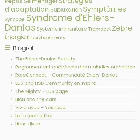
Stratégies
Repos
Se ménager
Symptômes
d'adaptation
Subluxation
Syndrome d'Ehlers-
Syncope
Danlos
Zèbre
Système immunitaire
Tramacet
Énergie
Étourdissements
Blogroll
The Ehlers-Danlos Society
Regroupement québécois des maladies orphelines
RareConnect – Communauté Ehlers-Danlos
EDS and HSD Community on Inspire
The Mighty – EDS page
Lilou and the cats
Vivre avec – YouTube
Let’s feel better
Liens divers