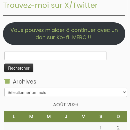
Trouvez-moi sur X/Twitter
Vous pouvez m'aider à continuer avec un
don sur Ko-fi! MERCI!!!
Rechercher :
Archives
Archives
AOÛT 2026
L
M
M
J
V
S
D
1
2