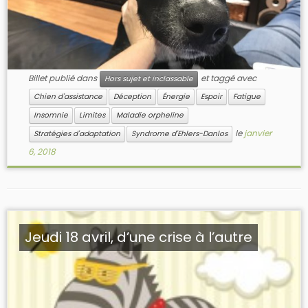
Billet publié dans
et taggé avec
Hors sujet et inclassable
Chien d'assistance
Déception
Énergie
Espoir
Fatigue
Insomnie
Limites
Maladie orpheline
le
janvier
Stratégies d'adaptation
Syndrome d'Ehlers-Danlos
6, 2018
Jeudi 18 avril, d’une crise à l’autre