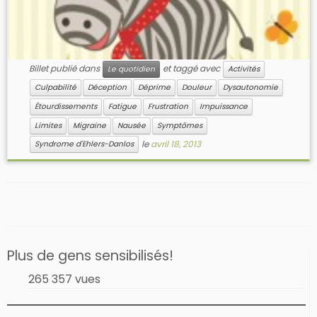
Billet publié dans
et taggé avec
Le quotidien
Activités
Culpabilité
Déception
Déprime
Douleur
Dysautonomie
Étourdissements
Fatigue
Frustration
Impuissance
Limites
Migraine
Nausée
Symptômes
le
avril 18, 2013
Syndrome d'Ehlers-Danlos
Plus de gens sensibilisés!
265 357 vues