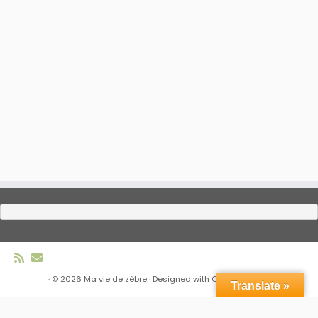
·
© 2026
Ma vie de zèbre
·
Designed with
Customizr Pro
·
Translate »