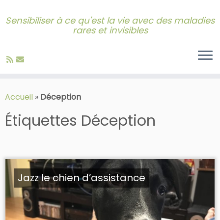
Sensibiliser à ce qu'est la vie avec des maladies
rares et invisibles
Skip
to
Accueil
»
Déception
content
Étiquettes
Déception
Jazz le chien d’assistance