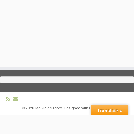
·
© 2026
Ma vie de zèbre
·
Designed with
Customizr Pro
·
Translate »