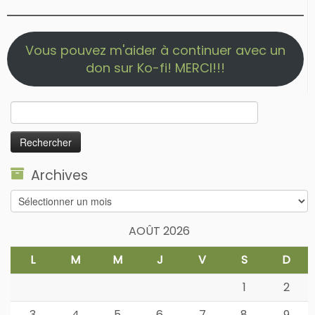
Vous pouvez m'aider à continuer avec un
don sur Ko-fi! MERCI!!!
Rechercher :
Archives
Archives
AOÛT 2026
L
M
M
J
V
S
D
1
2
3
4
5
6
7
8
9