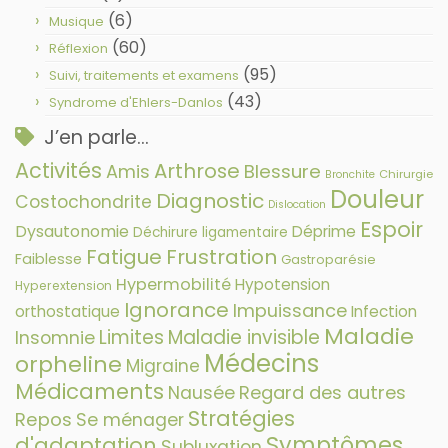
(6)
Musique
(60)
Réflexion
(95)
Suivi, traitements et examens
(43)
Syndrome d'Ehlers-Danlos
J’en parle…
Activités
Arthrose
Amis
Blessure
Chirurgie
Bronchite
Douleur
Diagnostic
Costochondrite
Dislocation
Espoir
Dysautonomie
Déprime
Déchirure ligamentaire
Fatigue
Frustration
Faiblesse
Gastroparésie
Hypermobilité
Hypotension
Hyperextension
Ignorance
Impuissance
orthostatique
Infection
Maladie
Limites
Maladie invisible
Insomnie
Médecins
orpheline
Migraine
Médicaments
Nausée
Regard des autres
Stratégies
Repos
Se ménager
Symptômes
d'adaptation
Subluxation