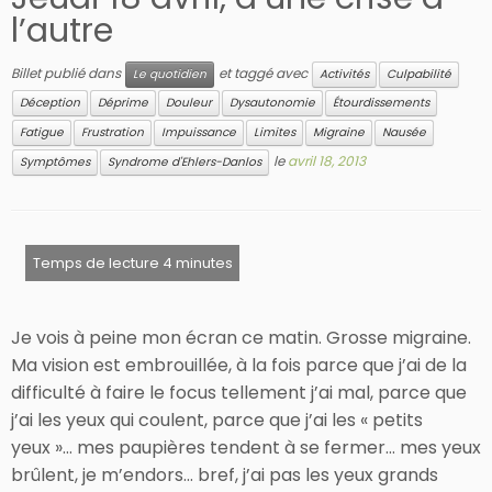
l’autre
Billet publié dans
et taggé avec
Le quotidien
Activités
Culpabilité
Déception
Déprime
Douleur
Dysautonomie
Étourdissements
Fatigue
Frustration
Impuissance
Limites
Migraine
Nausée
le
avril 18, 2013
Symptômes
Syndrome d'Ehlers-Danlos
Je vois à peine mon écran ce matin. Grosse migraine.
Ma vision est embrouillée, à la fois parce que j’ai de la
difficulté à faire le focus tellement j’ai mal, parce que
j’ai les yeux qui coulent, parce que j’ai les « petits
yeux »… mes paupières tendent à se fermer… mes yeux
brûlent, je m’endors… bref, j’ai pas les yeux grands