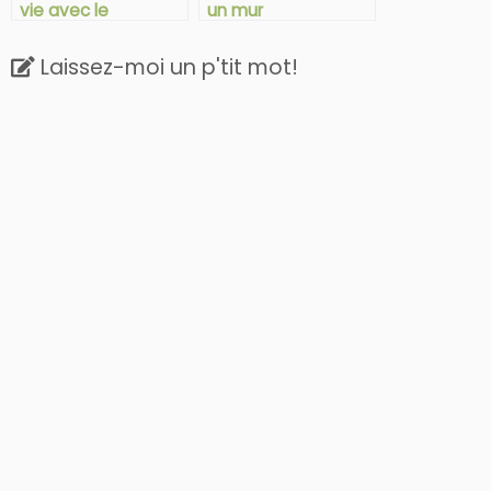
vie avec le
un mur
syndrome d’Ehlers-
Danlos)
Laissez-moi un p'tit mot!