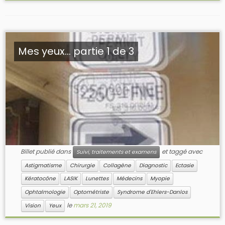
Mes yeux… partie 1 de 3
Billet publié dans
et taggé avec
Suivi, traitements et examens
Astigmatisme
Chirurgie
Collagène
Diagnostic
Ectasie
Kératocône
LASIK
Lunettes
Médecins
Myopie
Ophtalmologie
Optométriste
Syndrome d'Ehlers-Danlos
le
mars 21, 2019
Vision
Yeux