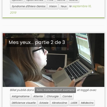
le
septembre 16,
Syndrome d'Ehlers-Danlos
Vision
Yeux
2019
Mes yeux… partie 2 de 3
Billet publié dans
et taggé avec
Suivi, traitements et examens
Astigmatisme
Attente
Chirurgie
Cornée
Déficience visuelle
Ectasie
Kératocône
LASIK
Médecins