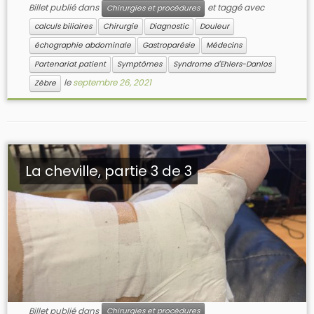
Billet publié dans
et taggé avec
Chirurgies et procédures
calculs biliaires
Chirurgie
Diagnostic
Douleur
échographie abdominale
Gastroparésie
Médecins
Partenariat patient
Symptômes
Syndrome d'Ehlers-Danlos
le
septembre 26, 2021
Zèbre
La cheville, partie 3 de 3
Billet publié dans
Chirurgies et procédures