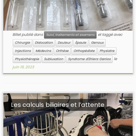
Billet publié dans
et taggé avec
Suivi, traitements et examens
Chirurgie
Dislocation
Douleur
Épaule
Genoux
Injections
Médecins
Orthèse
Orthopédiste
Physiatre
le
Physiothérapie
Subluxation
Syndrome d'Ehlers-Danlos
juin 19, 2023
Les calculs biliaires et l’attente