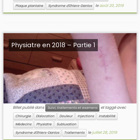
le
août 20, 2019
Plaque plantaire
Syndrome d'Ehlers-Danlos
Physiatre en 2018 – Partie 1
Billet publié dans
et taggé avec
Suivi, traitements et examens
Chirurgie
Dislocation
Douleur
Injections
Instabilité
Médecins
Physiatre
Subluxation
le
juillet 28, 2019
Syndrome d'Ehlers-Danlos
Traitements