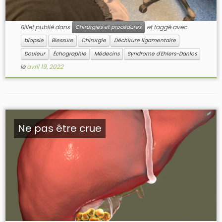
Billet publié dans
et taggé avec
Chirurgies et procédures
biopsie
Blessure
Chirurgie
Déchirure ligamentaire
Douleur
Échographie
Médecins
Syndrome d'Ehlers-Danlos
le
avril 19, 2022
Ne pas être crue