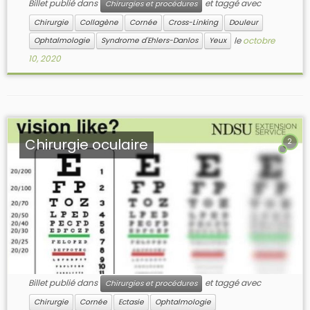
Billet publié dans
et taggé avec
Chirurgies et procédures
Chirurgie
Collagène
Cornée
Cross-Linking
Douleur
le
octobre
Ophtalmologie
Syndrome d'Ehlers-Danlos
Yeux
10, 2020
Chirurgie oculaire
2
Billet publié dans
et taggé avec
Chirurgies et procédures
Chirurgie
Cornée
Ectasie
Ophtalmologie