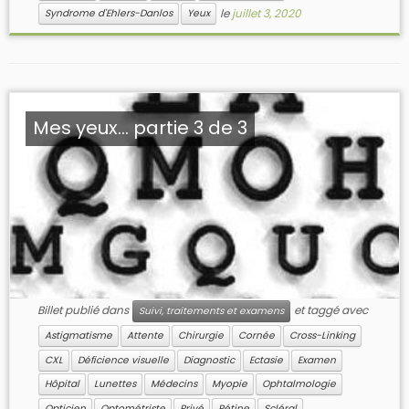
le
juillet 3, 2020
Syndrome d'Ehlers-Danlos
Yeux
Mes yeux… partie 3 de 3
Billet publié dans
et taggé avec
Suivi, traitements et examens
Astigmatisme
Attente
Chirurgie
Cornée
Cross-Linking
CXL
Déficience visuelle
Diagnostic
Ectasie
Examen
Hôpital
Lunettes
Médecins
Myopie
Ophtalmologie
Opticien
Optométriste
Privé
Rétine
Scléral