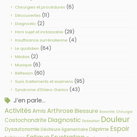
(6)
Chirurgies et procédures
(11)
Découvertes
(2)
Diagnostic
(29)
Hors sujet et inclassable
(4)
Insuffisance surrénalienne
(64)
Le quotidien
(2)
Médias
(6)
Musique
(60)
Réflexion
(95)
Suivi, traitements et examens
(43)
Syndrome d'Ehlers-Danlos
J’en parle…
Activités
Arthrose
Amis
Blessure
Chirurgie
Bronchite
Douleur
Diagnostic
Costochondrite
Dislocation
Espoir
Dysautonomie
Déprime
Déchirure ligamentaire