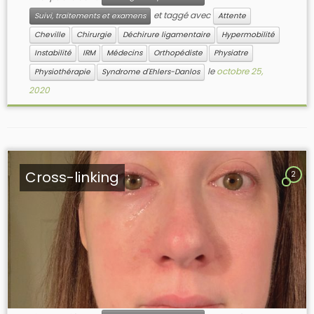
et taggé avec
Suivi, traitements et examens
Attente
Cheville
Chirurgie
Déchirure ligamentaire
Hypermobilité
Instabilité
IRM
Médecins
Orthopédiste
Physiatre
le
octobre 25,
Physiothérapie
Syndrome d'Ehlers-Danlos
2020
Cross-linking
2