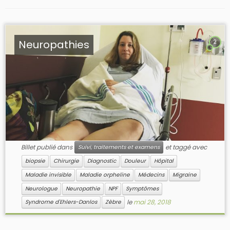
Neuropathies
2
Billet publié dans
et taggé avec
Suivi, traitements et examens
biopsie
Chirurgie
Diagnostic
Douleur
Hôpital
Maladie invisible
Maladie orpheline
Médecins
Migraine
Neurologue
Neuropathie
NPF
Symptômes
le
mai 28, 2018
Syndrome d'Ehlers-Danlos
Zèbre