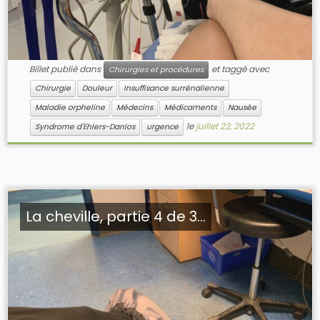
Billet publié dans
et taggé avec
Chirurgies et procédures
Chirurgie
Douleur
Insuffisance surrénalienne
Maladie orpheline
Médecins
Médicaments
Nausée
le
juillet 22, 2022
Syndrome d'Ehlers-Danlos
urgence
La cheville, partie 4 de 3…