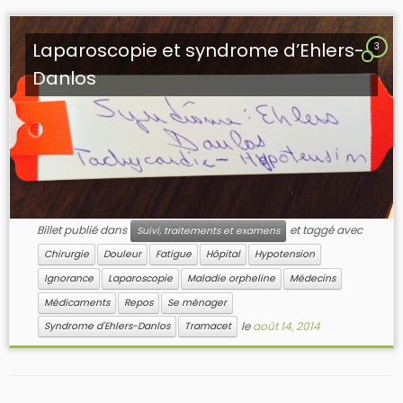
Laparoscopie et syndrome d’Ehlers-
3
Danlos
Billet publié dans
et taggé avec
Suivi, traitements et examens
Chirurgie
Douleur
Fatigue
Hôpital
Hypotension
Ignorance
Laparoscopie
Maladie orpheline
Médecins
Médicaments
Repos
Se ménager
le
août 14, 2014
Syndrome d'Ehlers-Danlos
Tramacet