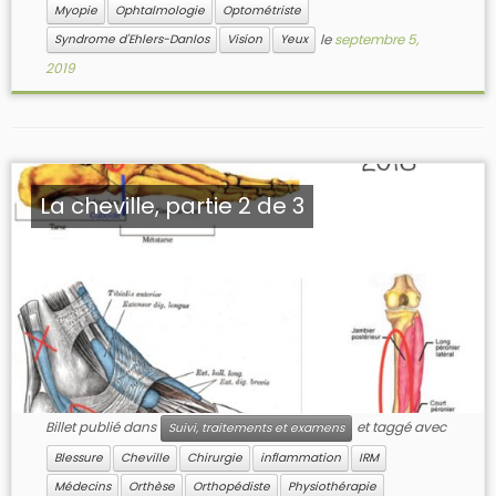
Myopie
Ophtalmologie
Optométriste
le
septembre 5,
Syndrome d'Ehlers-Danlos
Vision
Yeux
2019
La cheville, partie 2 de 3
Billet publié dans
et taggé avec
Suivi, traitements et examens
Blessure
Cheville
Chirurgie
inflammation
IRM
Médecins
Orthèse
Orthopédiste
Physiothérapie