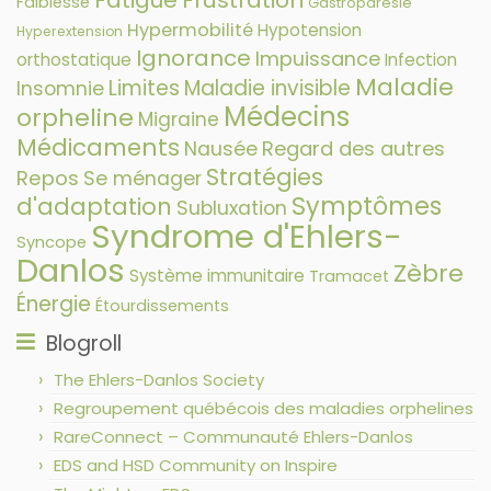
Fatigue
Frustration
Faiblesse
Gastroparésie
Hypermobilité
Hypotension
Hyperextension
Ignorance
Impuissance
orthostatique
Infection
Maladie
Limites
Maladie invisible
Insomnie
Médecins
orpheline
Migraine
Médicaments
Nausée
Regard des autres
Stratégies
Repos
Se ménager
Symptômes
d'adaptation
Subluxation
Syndrome d'Ehlers-
Syncope
Danlos
Zèbre
Système immunitaire
Tramacet
Énergie
Étourdissements
Blogroll
The Ehlers-Danlos Society
Regroupement québécois des maladies orphelines
RareConnect – Communauté Ehlers-Danlos
EDS and HSD Community on Inspire