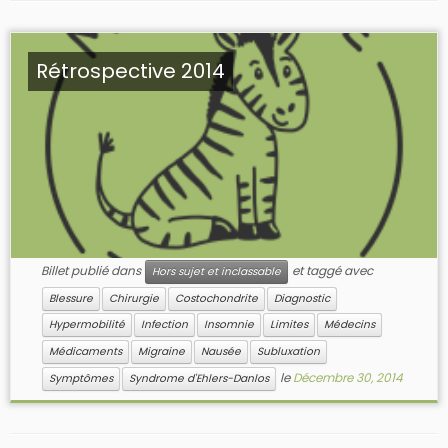
Rétrospective 2014
Billet publié dans
et taggé avec
Hors sujet et inclassable
Blessure
Chirurgie
Costochondrite
Diagnostic
Hypermobilité
Infection
Insomnie
Limites
Médecins
Médicaments
Migraine
Nausée
Subluxation
le
Décembre 30, 2014
Symptômes
Syndrome d'Ehlers-Danlos