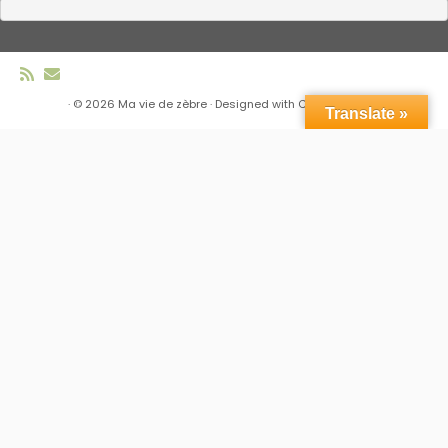
·
© 2026
Ma vie de zèbre
·
Designed with
Customizr Pro
·
Translate »