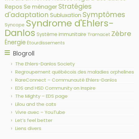
Stratégies
Repos
Se ménager
Symptômes
d'adaptation
Subluxation
Syndrome d'Ehlers-
Syncope
Danlos
Zèbre
Système immunitaire
Tramacet
Énergie
Étourdissements
Blogroll
The Ehlers-Danlos Society
Regroupement québécois des maladies orphelines
RareConnect – Communauté Ehlers-Danlos
EDS and HSD Community on Inspire
The Mighty – EDS page
Lilou and the cats
Vivre avec – YouTube
Let’s feel better
Liens divers