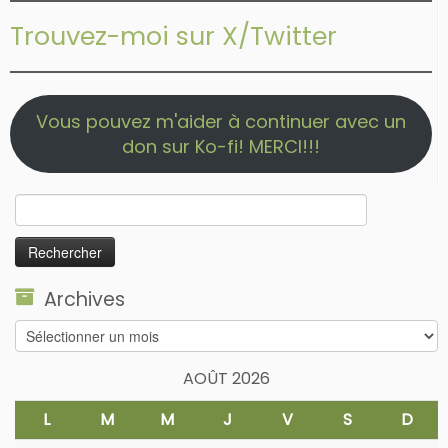
Trouvez-moi sur X/Twitter
Vous pouvez m'aider à continuer avec un
don sur Ko-fi! MERCI!!!
Rechercher :
Archives
Archives
AOÛT 2026
L
M
M
J
V
S
D