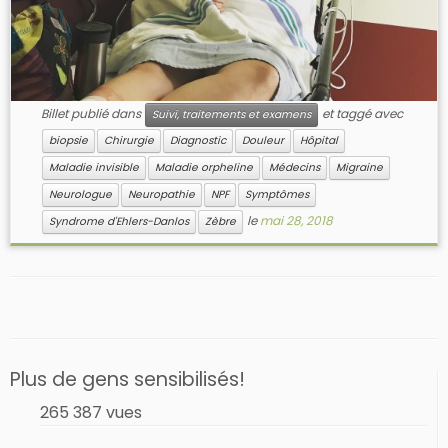
Billet publié dans
et taggé avec
Suivi, traitements et examens
biopsie
Chirurgie
Diagnostic
Douleur
Hôpital
Maladie invisible
Maladie orpheline
Médecins
Migraine
Neurologue
Neuropathie
NPF
Symptômes
le
mai 28, 2018
Syndrome d'Ehlers-Danlos
Zèbre
Plus de gens sensibilisés!
265 387 vues