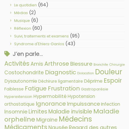
(64)
Le quotidien
(2)
Médias
(6)
Musique
(60)
Réflexion
(95)
Suivi, traitements et examens
(43)
Syndrome d'Ehlers-Danlos
J’en parle…
Activités
Arthrose
Amis
Blessure
Chirurgie
Bronchite
Douleur
Diagnostic
Costochondrite
Dislocation
Espoir
Dysautonomie
Déprime
Déchirure ligamentaire
Fatigue
Frustration
Faiblesse
Gastroparésie
Hypermobilité
Hypotension
Hyperextension
Ignorance
Impuissance
orthostatique
Infection
Maladie
Limites
Maladie invisible
Insomnie
Médecins
orpheline
Migraine
Médicaments
Nausée
Regard des autres