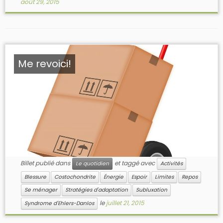
août 29, 2015
Me revoici!
Billet publié dans
et taggé avec
Le quotidien
Activités
Blessure
Costochondrite
Énergie
Espoir
Limites
Repos
Se ménager
Stratégies d'adaptation
Subluxation
le
juillet 21, 2015
Syndrome d'Ehlers-Danlos