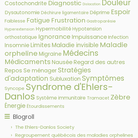
Douleur
Diagnostic
Costochondrite
Dislocation
Espoir
Dysautonomie
Déprime
Déchirure ligamentaire
Fatigue
Frustration
Faiblesse
Gastroparésie
Hypermobilité
Hypotension
Hyperextension
Ignorance
Impuissance
orthostatique
Infection
Maladie
Limites
Maladie invisible
Insomnie
Médecins
orpheline
Migraine
Médicaments
Nausée
Regard des autres
Stratégies
Repos
Se ménager
Symptômes
d'adaptation
Subluxation
Syndrome d'Ehlers-
Syncope
Danlos
Zèbre
Système immunitaire
Tramacet
Énergie
Étourdissements
Blogroll
The Ehlers-Danlos Society
Regroupement québécois des maladies orphelines