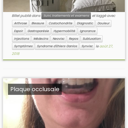
Billet publié dans
et taggé avec
Suivi, traitements et examens
Arthrose
Blessure
Costochondrite
Diagnostic
Douleur
Espoir
Gastroparésie
Hypermobilité
Ignorance
Injections
Médecins
Neovisc
Repos
Subluxation
le
août 27,
Symptômes
Syndrome d'Ehlers-Danlos
Synvisc
2018
Plaque occlusale