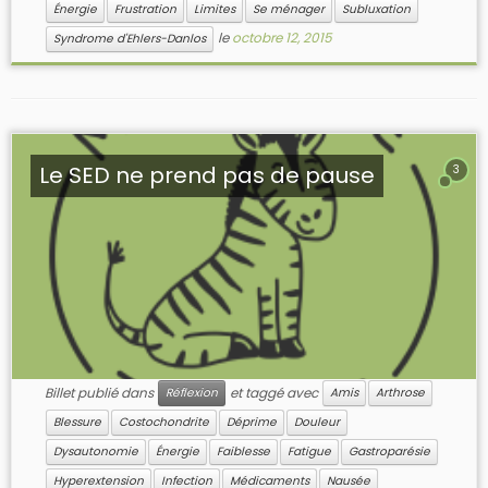
Énergie
Frustration
Limites
Se ménager
Subluxation
le
octobre 12, 2015
Syndrome d'Ehlers-Danlos
Le SED ne prend pas de pause
3
Billet publié dans
et taggé avec
Réflexion
Amis
Arthrose
Blessure
Costochondrite
Déprime
Douleur
Dysautonomie
Énergie
Faiblesse
Fatigue
Gastroparésie
Hyperextension
Infection
Médicaments
Nausée