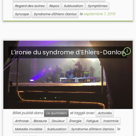
Regard des autres
Repos
Subluxation
Symptômes
le
septembre 7, 2015
Syncope
Syndrome d'Ehlers-Danlos
L’ironie du syndrome d’Ehlers-Danlos
2
Billet publié dans
et taggé avec
Le quotidien
Activités
Arthrose
Blessure
Douleur
Énergie
Fatigue
Insomnie
le
Maladie invisible
Subluxation
Syndrome d'Ehlers-Danlos