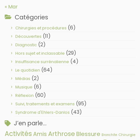
« Mar
Catégories
(6)
Chirurgies et procédures
(11)
Découvertes
(2)
Diagnostic
(29)
Hors sujet et inclassable
(4)
Insuffisance surrénalienne
(64)
Le quotidien
(2)
Médias
(6)
Musique
(60)
Réflexion
(95)
Suivi, traitements et examens
(43)
Syndrome d'Ehlers-Danlos
J’en parle…
Activités
Arthrose
Amis
Blessure
Chirurgie
Bronchite