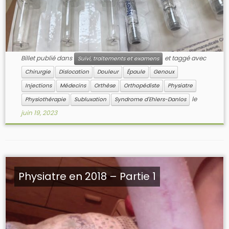
Billet publié dans
et taggé avec
Suivi, traitements et examens
Chirurgie
Dislocation
Douleur
Épaule
Genoux
Injections
Médecins
Orthèse
Orthopédiste
Physiatre
le
Physiothérapie
Subluxation
Syndrome d'Ehlers-Danlos
juin 19, 2023
Physiatre en 2018 – Partie 1