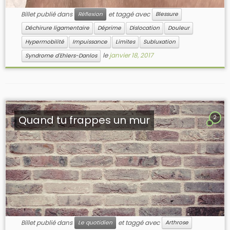
Billet publié dans
et taggé avec
Réflexion
Blessure
Déchirure ligamentaire
Déprime
Dislocation
Douleur
Hypermobilité
Impuissance
Limites
Subluxation
le
janvier 18, 2017
Syndrome d'Ehlers-Danlos
Quand tu frappes un mur
2
Billet publié dans
et taggé avec
Le quotidien
Arthrose