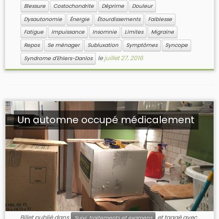
Blessure
Costochondrite
Déprime
Douleur
Dysautonomie
Énergie
Étourdissements
Faiblesse
Fatigue
Impuissance
Insomnie
Limites
Migraine
Repos
Se ménager
Subluxation
Symptômes
Syncope
le
juillet 27, 2016
Syndrome d'Ehlers-Danlos
Un automne occupé médicalement
Billet publié dans
et taggé avec
Suivi, traitements et examens