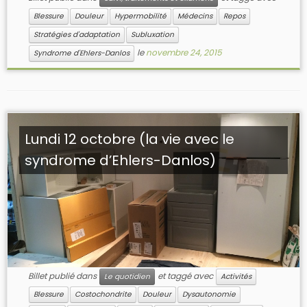
Blessure
Douleur
Hypermobilité
Médecins
Repos
Stratégies d'adaptation
Subluxation
le
novembre 24, 2015
Syndrome d'Ehlers-Danlos
Lundi 12 octobre (la vie avec le
syndrome d’Ehlers-Danlos)
Billet publié dans
et taggé avec
Le quotidien
Activités
Blessure
Costochondrite
Douleur
Dysautonomie