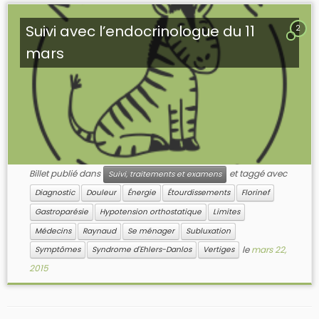
Suivi avec l’endocrinologue du 11
2
mars
Billet publié dans
et taggé avec
Suivi, traitements et examens
Diagnostic
Douleur
Énergie
Étourdissements
Florinef
Gastroparésie
Hypotension orthostatique
Limites
Médecins
Raynaud
Se ménager
Subluxation
le
mars 22,
Symptômes
Syndrome d'Ehlers-Danlos
Vertiges
2015