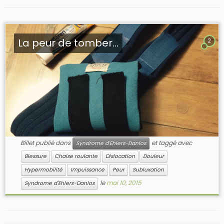
La peur de tomber…
2
Billet publié dans
et taggé avec
Syndrome d'Ehlers-Danlos
Blessure
Chaise roulante
Dislocation
Douleur
Hypermobilité
Impuissance
Peur
Subluxation
le
mai 10, 2015
Syndrome d'Ehlers-Danlos