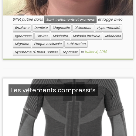
Billet publié dans
et taggé avec
Suivi, traitements et examens
Bruxisme
Dentiste
Diagnostic
Dislocation
Hypermobilité
Ignorance
Limites
Mâchoire
Maladie invisible
Médecins
Migraine
Plaque occlusale
Subluxation
le
juillet 4, 2018
Syndrome d'Ehlers-Danlos
Topamax
Les vêtements compressifs