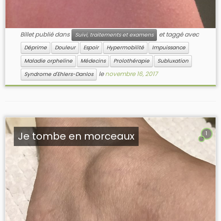
Billet publié dans
et taggé avec
Suivi, traitements et examens
Déprime
Douleur
Espoir
Hypermobilité
Impuissance
Maladie orpheline
Médecins
Prolothérapie
Subluxation
le
novembre 16, 2017
Syndrome d'Ehlers-Danlos
Je tombe en morceaux
1