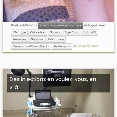
Billet publié dans
et taggé avec
Suivi, traitements et examens
Chirurgie
Dislocation
Douleur
Injections
Instabilité
Médecins
Physiatre
Subluxation
le
juillet 28, 2019
Syndrome d'Ehlers-Danlos
Traitements
Des injections en voulez-vous, en
v’là!