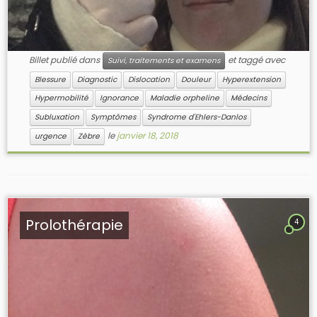
Billet publié dans
et taggé avec
Suivi, traitements et examens
Blessure
Diagnostic
Dislocation
Douleur
Hyperextension
Hypermobilité
Ignorance
Maladie orpheline
Médecins
Subluxation
Symptômes
Syndrome d'Ehlers-Danlos
le
janvier 18, 2018
urgence
Zèbre
Prolothérapie
4