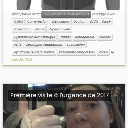
Billet publié dans
et taggé avec
Suivi, traitements et examens
CDRM
Compression
Dislocation
Douleur
EC3D
Espoir
Frustration
Gants
Hypermobilité
Hypotension orthostatique
Limites
Neuropathie
Orthèse
POTS
Stratégies d'adaptation
Subluxation
le
Syndrome d'Ehlers-Danlos
Vêtements compressifs
Zèbre
juin 26, 2018
Première visite à l’urgence de 2017