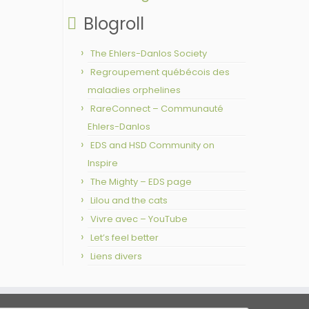
Blogroll
The Ehlers-Danlos Society
Regroupement québécois des
maladies orphelines
RareConnect – Communauté
Ehlers-Danlos
EDS and HSD Community on
Inspire
The Mighty – EDS page
Lilou and the cats
Vivre avec – YouTube
Let’s feel better
Liens divers