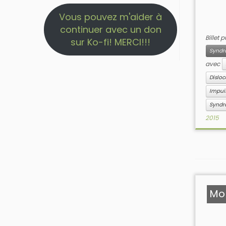
Vous pouvez m'aider à
continuer avec un don
Billet 
sur Ko-fi! MERCI!!!
Syndr
avec
Disloc
Impui
Syndr
2015
Mo