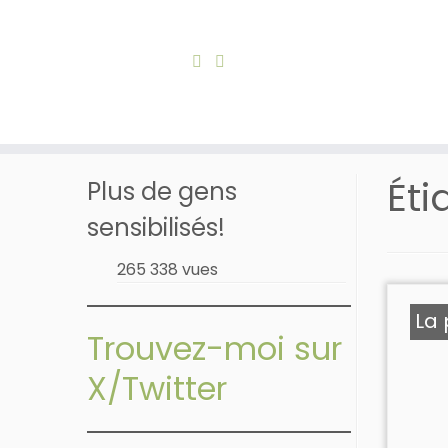
Skip
to
Accueil
»
Chaise roulante
content
Éti
Plus de gens
sensibilisés!
265 338 vues
La
Trouvez-moi sur
X/Twitter