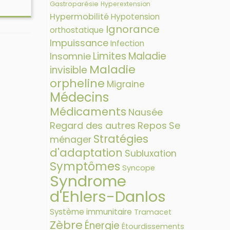
Gastroparésie
Hyperextension
Hypermobilité
Hypotension
Ignorance
orthostatique
Impuissance
Infection
Limites
Maladie
Insomnie
Maladie
invisible
orpheline
Migraine
Médecins
Médicaments
Nausée
Regard des autres
Repos
Se
Stratégies
ménager
d'adaptation
Subluxation
Symptômes
Syncope
Syndrome
d'Ehlers-Danlos
Système immunitaire
Tramacet
Zèbre
Énergie
Étourdissements