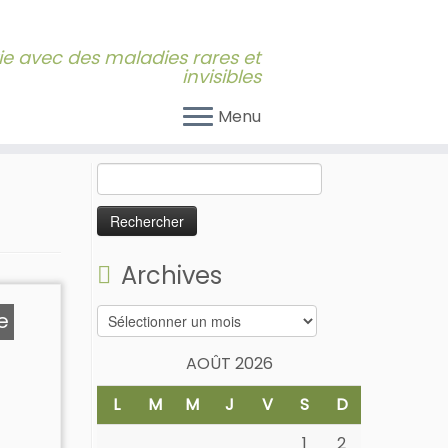
 vie avec des maladies rares et
invisibles
Menu
Rechercher :
Archives
Archives
e
AOÛT 2026
L
M
M
J
V
S
D
1
2