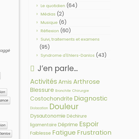
(64)
Le quotidien
(2)
Médias
(6)
Musique
(60)
Réflexion
Suivi, traitements et examens
(95)
taggé
(43)
Syndrome d'Ehlers-Danlos
J’en parle…
Activités
Arthrose
Amis
Blessure
Chirurgie
Bronchite
tion
Diagnostic
Costochondrite
rance
Douleur
Dislocation
Dysautonomie
Déchirure
Espoir
Déprime
ligamentaire
ion
Fatigue
Frustration
Faiblesse
Danlos