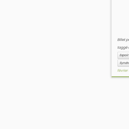
Billet 
taggé
Espoir
Syndr
février