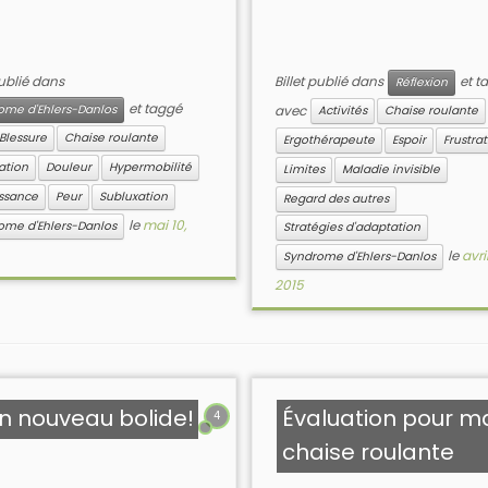
publié dans
Billet publié dans
et t
Réflexion
et taggé
ome d'Ehlers-Danlos
avec
Activités
Chaise roulante
Blessure
Chaise roulante
Ergothérapeute
Espoir
Frustra
ation
Douleur
Hypermobilité
Limites
Maladie invisible
ssance
Peur
Subluxation
Regard des autres
le
mai 10,
ome d'Ehlers-Danlos
Stratégies d'adaptation
le
avril
Syndrome d'Ehlers-Danlos
2015
n nouveau bolide!
Évaluation pour m
4
chaise roulante