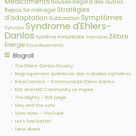
Médicaments
Nausée
Regard des autres
Stratégies
Repos
Se ménager
Symptômes
d'adaptation
Subluxation
Syndrome d'Ehlers-
Syncope
Danlos
Zèbre
Système immunitaire
Tramacet
Énergie
Étourdissements
Blogroll
The Ehlers-Danlos Society
Regroupement québécois des maladies orphelines
RareConnect – Communauté Ehlers-Danlos
EDS and HSD Community on Inspire
The Mighty – EDS page
Lilou and the cats
Vivre avec – YouTube
Let’s feel better
Liens divers