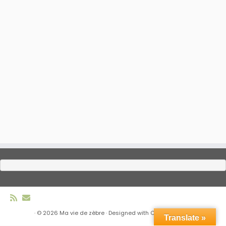
·
© 2026
Ma vie de zèbre
·
Designed with
Customizr Pro
·
Translate »