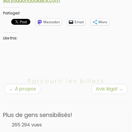
Butyoudontlooksick.com
Partagez!
Mastodon
Email
More
Like this:
Parcourir les billets
←
À propos
Avis légal
→
Plus de gens sensibilisés!
265 294 vues