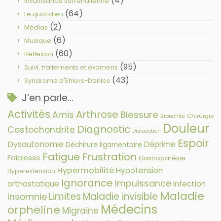
(4)
Insuffisance surrénalienne
(64)
Le quotidien
(2)
Médias
(6)
Musique
(60)
Réflexion
(95)
Suivi, traitements et examens
(43)
Syndrome d'Ehlers-Danlos
J’en parle…
Activités
Arthrose
Amis
Blessure
Chirurgie
Bronchite
Douleur
Diagnostic
Costochondrite
Dislocation
Espoir
Dysautonomie
Déprime
Déchirure ligamentaire
Fatigue
Frustration
Faiblesse
Gastroparésie
Hypermobilité
Hypotension
Hyperextension
Ignorance
Impuissance
orthostatique
Infection
Maladie
Limites
Maladie invisible
Insomnie
Médecins
orpheline
Migraine