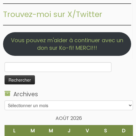
Trouvez-moi sur X/Twitter
Vous pouvez m'aider à continuer avec un
don sur Ko-fi! MERCI!!!
Rechercher :
Archives
Archives
AOÛT 2026
L
M
M
J
V
S
D