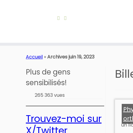
Skip
to
Accueil
»
Archives juin 19, 2023
content
Bil
Plus de gens
sensibilisés!
265 363 vues
Phy
Trouvez-moi sur
ort
X/Twitter