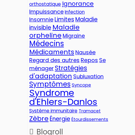
Ignorance
orthostatique
Impuissance
Infection
Limites
Maladie
Insomnie
Maladie
invisible
orpheline
Migraine
Médecins
Médicaments
Nausée
Regard des autres
Repos
Se
Stratégies
ménager
d'adaptation
Subluxation
Symptômes
Syncope
Syndrome
d'Ehlers-Danlos
Système immunitaire
Tramacet
Zèbre
Énergie
Étourdissements
Blogroll