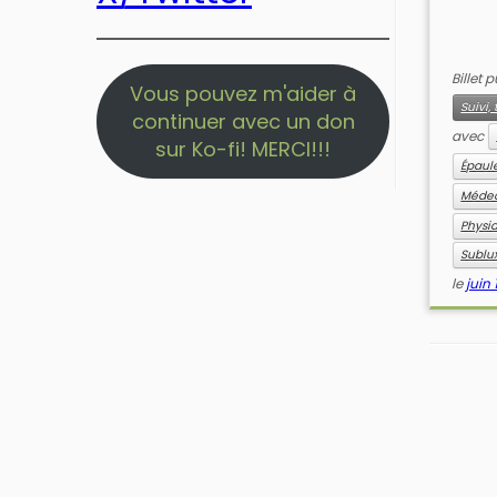
Billet 
Vous pouvez m'aider à
Suivi
continuer avec un don
avec
sur Ko-fi! MERCI!!!
Épaul
Médec
Physia
Sublu
le
juin 