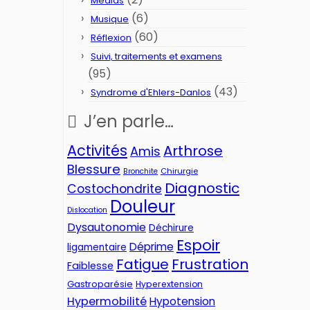
Médias
(6)
Musique
(60)
Réflexion
Suivi, traitements et examens
(95)
(43)
Syndrome d'Ehlers-Danlos
J’en parle…
Activités
Arthrose
Amis
Blessure
Chirurgie
Bronchite
Diagnostic
Costochondrite
Douleur
Dislocation
Dysautonomie
Déchirure
Espoir
Déprime
ligamentaire
Fatigue
Frustration
Faiblesse
Gastroparésie
Hyperextension
Hypermobilité
Hypotension