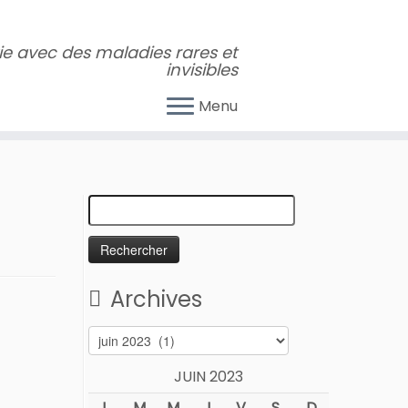
 vie avec des maladies rares et
invisibles
Menu
Rechercher :
Archives
Archives
JUIN 2023
L
M
M
J
V
S
D