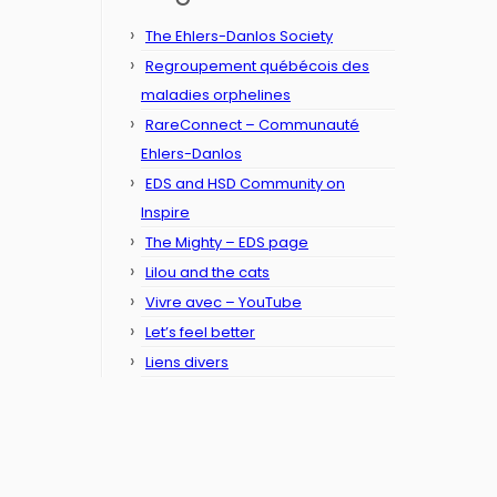
The Ehlers-Danlos Society
Regroupement québécois des
maladies orphelines
RareConnect – Communauté
Ehlers-Danlos
EDS and HSD Community on
Inspire
The Mighty – EDS page
Lilou and the cats
Vivre avec – YouTube
Let’s feel better
Liens divers