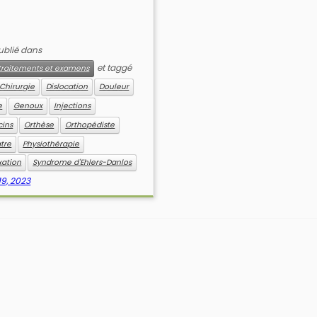
publié dans
et taggé
, traitements et examens
Chirurgie
Dislocation
Douleur
e
Genoux
Injections
ins
Orthèse
Orthopédiste
tre
Physiothérapie
xation
Syndrome d'Ehlers-Danlos
19, 2023