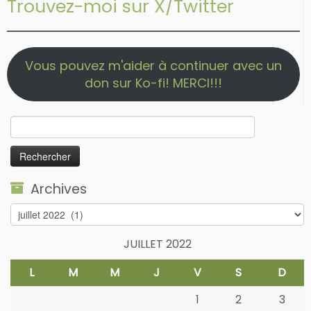
Trouvez-moi sur X/Twitter
Vous pouvez m'aider à continuer avec un
don sur Ko-fi! MERCI!!!
Rechercher :
Archives
Archives
JUILLET 2022
L
M
M
J
V
S
D
1
2
3