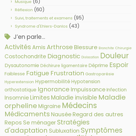
(6)
Musique
(60)
Réflexion
(95)
Suivi, traitements et examens
(43)
Syndrome d'Ehlers-Danlos
J’en parle…
Activités
Arthrose
Amis
Blessure
Chirurgie
Bronchite
Douleur
Diagnostic
Costochondrite
Dislocation
Espoir
Dysautonomie
Déprime
Déchirure ligamentaire
Fatigue
Frustration
Faiblesse
Gastroparésie
Hypermobilité
Hypotension
Hyperextension
Ignorance
Impuissance
orthostatique
Infection
Maladie
Limites
Maladie invisible
Insomnie
Médecins
orpheline
Migraine
Médicaments
Nausée
Regard des autres
Stratégies
Repos
Se ménager
Symptômes
d'adaptation
Subluxation