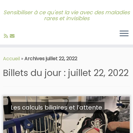
Sensibiliser à ce qu'est la vie avec des maladies
rares et invisibles
Skip
to
Accueil
»
Archives juillet 22, 2022
content
Billets du jour :
juillet 22, 2022
Les calculs biliaires et l’attente