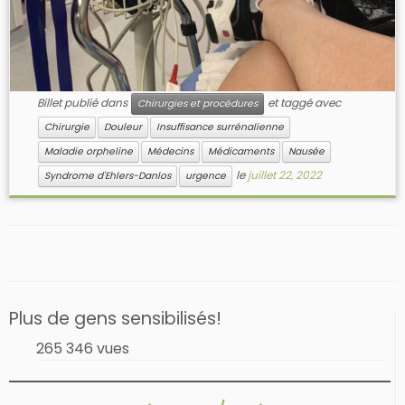
Billet publié dans
et taggé avec
Chirurgies et procédures
Chirurgie
Douleur
Insuffisance surrénalienne
Maladie orpheline
Médecins
Médicaments
Nausée
le
juillet 22, 2022
Syndrome d'Ehlers-Danlos
urgence
Plus de gens sensibilisés!
265 346 vues