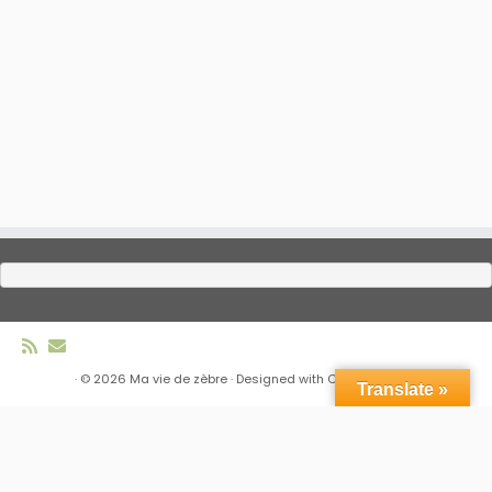
·
© 2026
Ma vie de zèbre
·
Designed with
Customizr Pro
·
Translate »