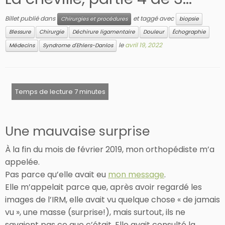
Billet publié dans
et taggé avec
Chirurgies et procédures
biopsie
Blessure
Chirurgie
Déchirure ligamentaire
Douleur
Échographie
le
avril 19, 2022
Médecins
Syndrome d'Ehlers-Danlos
Une mauvaise surprise
À la fin du mois de février 2019, mon orthopédiste m’a
appelée.
Pas parce qu’elle avait eu
mon message
.
Elle m’appelait parce que, après avoir regardé les
images de l’IRM, elle avait vu quelque chose « de jamais
vu », une masse (surprise!), mais surtout, ils ne
savaient pas ce que c’était. Elle avait consulté la