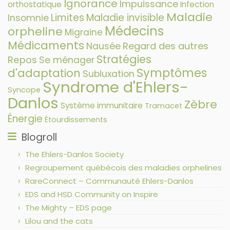
Ignorance
Impuissance
orthostatique
Infection
Maladie
Limites
Maladie invisible
Insomnie
Médecins
orpheline
Migraine
Médicaments
Nausée
Regard des autres
Stratégies
Repos
Se ménager
Symptômes
d'adaptation
Subluxation
Syndrome d'Ehlers-
Syncope
Danlos
Zèbre
Système immunitaire
Tramacet
Énergie
Étourdissements
Blogroll
The Ehlers-Danlos Society
Regroupement québécois des maladies orphelines
RareConnect – Communauté Ehlers-Danlos
EDS and HSD Community on Inspire
The Mighty – EDS page
Lilou and the cats