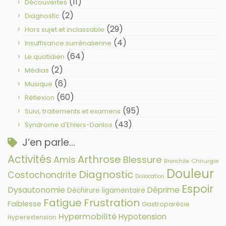
(11)
Découvertes
(2)
Diagnostic
(29)
Hors sujet et inclassable
(4)
Insuffisance surrénalienne
(64)
Le quotidien
(2)
Médias
(6)
Musique
(60)
Réflexion
(95)
Suivi, traitements et examens
(43)
Syndrome d'Ehlers-Danlos
J’en parle…
Activités
Arthrose
Amis
Blessure
Chirurgie
Bronchite
Douleur
Diagnostic
Costochondrite
Dislocation
Espoir
Dysautonomie
Déprime
Déchirure ligamentaire
Fatigue
Frustration
Faiblesse
Gastroparésie
Hypermobilité
Hypotension
Hyperextension