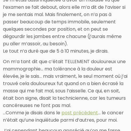
l’examen se fait debout, alors elle m’a dit de l’aviser si
je me sentais mal. Mais finalement, on n’a pas à
passer beaucoup de temps immobile, seulement
quelques secondes par position, et on peut se
dégourdir les jambes entre chacune (j’aurais même
pu aller m’assoir, au besoin).
Le tout n’a duré que de 5 à 10 minutes, je dirais.
On m’a tant dit que c’était TELLEMENT douloureux une
mammographie… ma tolérance à la douleur est
élevée, je le sais… mais vraiment, le seul moment où j’ai
trouvé cela douloureux fut quand on a bien écrasé la
masse qui me fait mal, sous l’aisselle. Ce qui, en soit,
était bon signe, disait la technicienne, car les tumeurs
cancéreuses ne font pas mal.
…Comme je disais dans le
post précédent
… le cancer
n’était qu’une inquiétude parmi d’autres, pour moi.
J’ai cependant beaucoup apprécié qu’on me fasse