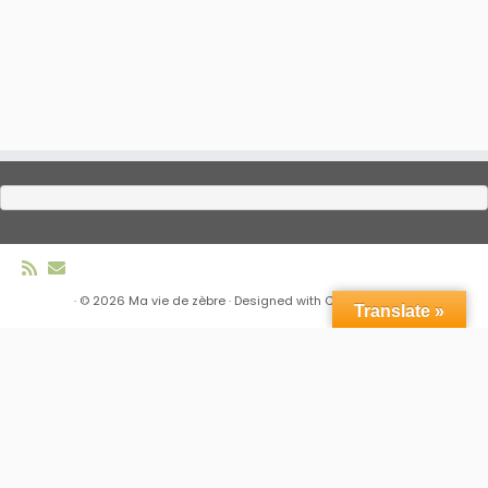
·
© 2026
Ma vie de zèbre
·
Designed with
Customizr Pro
·
Translate »