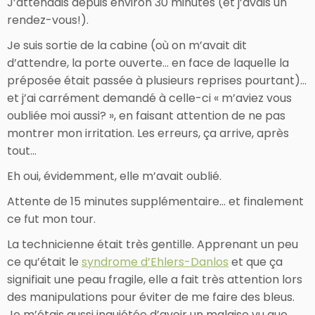
J’attendais depuis environ 30 minutes (et j’avais un
rendez-vous!).
Je suis sortie de la cabine (où on m’avait dit
d’attendre, la porte ouverte… en face de laquelle la
préposée était passée à plusieurs reprises pourtant)…
et j’ai carrément demandé à celle-ci « m’aviez vous
oubliée moi aussi? », en faisant attention de ne pas
montrer mon irritation. Les erreurs, ça arrive, après
tout…
Eh oui, évidemment, elle m’avait oublié.
Attente de 15 minutes supplémentaire… et finalement
ce fut mon tour.
La technicienne était très gentille. Apprenant un peu
ce qu’était le
syndrome d’Ehlers-Danlos
et que ça
signifiait une peau fragile, elle a fait très attention lors
des manipulations pour éviter de me faire des bleus.
Je m’étais aussi inquiétée d’avoir un malaise vu que