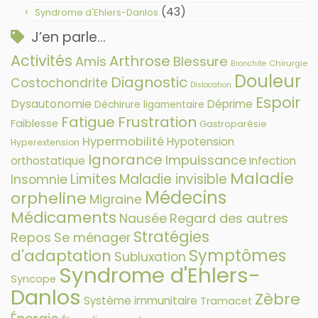
(43)
Syndrome d'Ehlers-Danlos
J’en parle…
Activités
Arthrose
Amis
Blessure
Chirurgie
Bronchite
Douleur
Diagnostic
Costochondrite
Dislocation
Espoir
Dysautonomie
Déprime
Déchirure ligamentaire
Fatigue
Frustration
Faiblesse
Gastroparésie
Hypermobilité
Hypotension
Hyperextension
Ignorance
Impuissance
orthostatique
Infection
Maladie
Limites
Maladie invisible
Insomnie
Médecins
orpheline
Migraine
Médicaments
Nausée
Regard des autres
Stratégies
Repos
Se ménager
Symptômes
d'adaptation
Subluxation
Syndrome d'Ehlers-
Syncope
Danlos
Zèbre
Système immunitaire
Tramacet