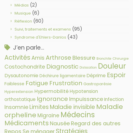
(2)
Médias
(6)
Musique
(60)
Réflexion
(95)
Suivi, traitements et examens
(43)
Syndrome d'Ehlers-Danlos
J’en parle…
Activités
Arthrose
Amis
Blessure
Chirurgie
Bronchite
Douleur
Diagnostic
Costochondrite
Dislocation
Espoir
Dysautonomie
Déprime
Déchirure ligamentaire
Fatigue
Frustration
Faiblesse
Gastroparésie
Hypermobilité
Hypotension
Hyperextension
Ignorance
Impuissance
orthostatique
Infection
Maladie
Limites
Maladie invisible
Insomnie
Médecins
orpheline
Migraine
Médicaments
Nausée
Regard des autres
Stratégies
Repos
Se ménager