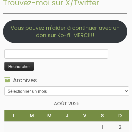
Trouvez-moi sur X/Twitter
Vous pouvez m'aider à continuer avec un
don sur Ko-fi! MERCI!!!
Rechercher :
Archives
Archives
AOÛT 2026
L
M
M
J
V
S
D
1
2