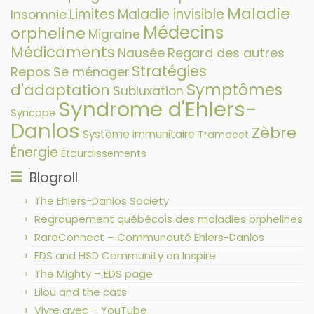
Maladie
Limites
Maladie invisible
Insomnie
Médecins
orpheline
Migraine
Médicaments
Nausée
Regard des autres
Stratégies
Repos
Se ménager
Symptômes
d'adaptation
Subluxation
Syndrome d'Ehlers-
Syncope
Danlos
Zèbre
Système immunitaire
Tramacet
Énergie
Étourdissements
Blogroll
The Ehlers-Danlos Society
Regroupement québécois des maladies orphelines
RareConnect – Communauté Ehlers-Danlos
EDS and HSD Community on Inspire
The Mighty – EDS page
Lilou and the cats
Vivre avec – YouTube