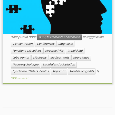
Billet publié dans
et taggé avec
Suivi, traitements et examens
Concentration
Conférences
Diagnostic
Fonctions exécutives
Hyperactivité
Impulsivité
Lobe frontal
Médecins
Médicaments
Neurologue
Neuropsychologue
Stratégies d'adaptation
le
Syndrome d'Ehlers-Danlos
Topamax
Troubles cognitifs
mai 21, 2018