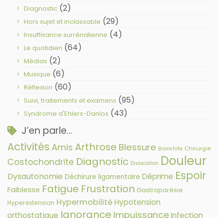
(2)
Diagnostic
(29)
Hors sujet et inclassable
(4)
Insuffisance surrénalienne
(64)
Le quotidien
(2)
Médias
(6)
Musique
(60)
Réflexion
(95)
Suivi, traitements et examens
(43)
Syndrome d'Ehlers-Danlos
J’en parle…
Activités
Arthrose
Amis
Blessure
Chirurgie
Bronchite
Douleur
Diagnostic
Costochondrite
Dislocation
Espoir
Dysautonomie
Déprime
Déchirure ligamentaire
Fatigue
Frustration
Faiblesse
Gastroparésie
Hypermobilité
Hypotension
Hyperextension
Ignorance
Impuissance
orthostatique
Infection