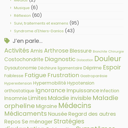
Médias
(6)
Musique
(60)
Réflexion
(95)
Suivi, traitements et examens
(43)
Syndrome d'Ehlers-Danlos
J’en parle…
Activités
Arthrose
Amis
Blessure
Chirurgie
Bronchite
Douleur
Diagnostic
Costochondrite
Dislocation
Espoir
Dysautonomie
Déprime
Déchirure ligamentaire
Fatigue
Frustration
Faiblesse
Gastroparésie
Hypermobilité
Hypotension
Hyperextension
Ignorance
Impuissance
orthostatique
Infection
Maladie
Limites
Maladie invisible
Insomnie
Médecins
orpheline
Migraine
Médicaments
Nausée
Regard des autres
Stratégies
Repos
Se ménager