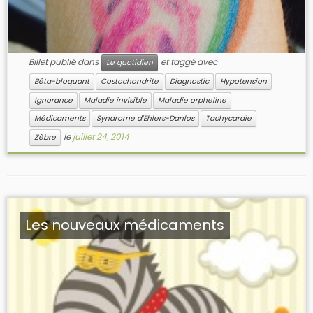
Billet publié dans
et taggé avec
Le quotidien
Bêta-bloquant
Costochondrite
Diagnostic
Hypotension
Ignorance
Maladie invisible
Maladie orpheline
Médicaments
Syndrome d'Ehlers-Danlos
Tachycardie
le
juillet 24, 2014
Zèbre
Les nouveaux médicaments