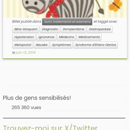
Billet publié dans
et taggé avec
Suivi, traitements et examens
Bêta-bloquant
Diagnostic
Domperidone
Gastroparésie
Hypotension
Ignorance
Médecins
Médicaments
Metoprolol
Nausée
Symptômes
Syndrome d'Ehlers-Danlos
le
juin 13, 2014
Plus de gens sensibilisés!
265 360 vues
Trouvez-moi sur X/Twitter