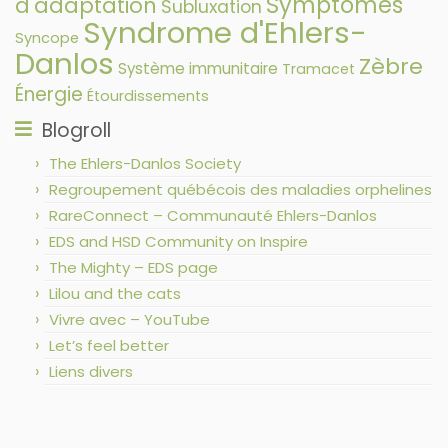
Symptômes
d'adaptation
Subluxation
Syndrome d'Ehlers-
Syncope
Danlos
Zèbre
Système immunitaire
Tramacet
Énergie
Étourdissements
Blogroll
The Ehlers-Danlos Society
Regroupement québécois des maladies orphelines
RareConnect – Communauté Ehlers-Danlos
EDS and HSD Community on Inspire
The Mighty – EDS page
Lilou and the cats
Vivre avec – YouTube
Let’s feel better
Liens divers