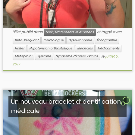
Billet publié dans
et taggé avec
Suivi, traitements et examens
Bêta-bloquant
Cardiologue
Dysautonomie
Échographie
Holter
Hypotension orthostatique
Médecins
Médicaments
le
juillet 5,
Metoprolol
Syncope
Syndrome d'Ehlers-Danlos
2017
Un nouveau bracelet d’identification
1
médicale