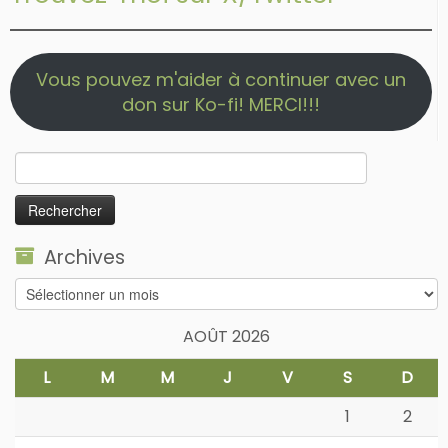
Vous pouvez m'aider à continuer avec un
don sur Ko-fi! MERCI!!!
Rechercher :
Archives
Archives
AOÛT 2026
L
M
M
J
V
S
D
1
2