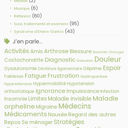
(2)
Médias
(6)
Musique
(60)
Réflexion
(95)
Suivi, traitements et examens
(43)
Syndrome d'Ehlers-Danlos
J’en parle…
Activités
Arthrose
Amis
Blessure
Chirurgie
Bronchite
Douleur
Diagnostic
Costochondrite
Dislocation
Espoir
Dysautonomie
Déprime
Déchirure ligamentaire
Fatigue
Frustration
Faiblesse
Gastroparésie
Hypermobilité
Hypotension
Hyperextension
Ignorance
Impuissance
orthostatique
Infection
Maladie
Limites
Maladie invisible
Insomnie
Médecins
orpheline
Migraine
Médicaments
Nausée
Regard des autres
Stratégies
Repos
Se ménager