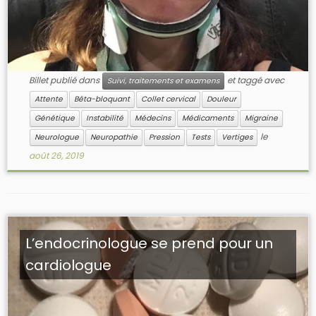
Billet publié dans
et taggé avec
Suivi, traitements et examens
Attente
Bêta-bloquant
Collet cervical
Douleur
Génétique
Instabilité
Médecins
Médicaments
Migraine
le
Neurologue
Neuropathie
Pression
Tests
Vertiges
août 26, 2019
L’endocrinologue se prend pour un
cardiologue