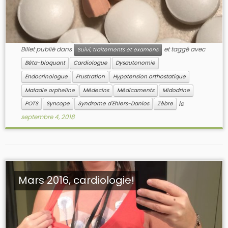
Billet publié dans
et taggé avec
Suivi, traitements et examens
Bêta-bloquant
Cardiologue
Dysautonomie
Endocrinologue
Frustration
Hypotension orthostatique
Maladie orpheline
Médecins
Médicaments
Midodrine
le
POTS
Syncope
Syndrome d'Ehlers-Danlos
Zèbre
septembre 4, 2018
Mars 2016, cardiologie!