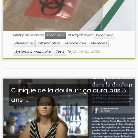
Billet publié dans
et taggé avec
Diagnostic
Diagnostic
Génétique
inflammation
Maladie rare
Médecins
le
janvier 25, 2026
Système immunitaire
Tests
Clinique de la douleur : ça aura pris 5
ans ...