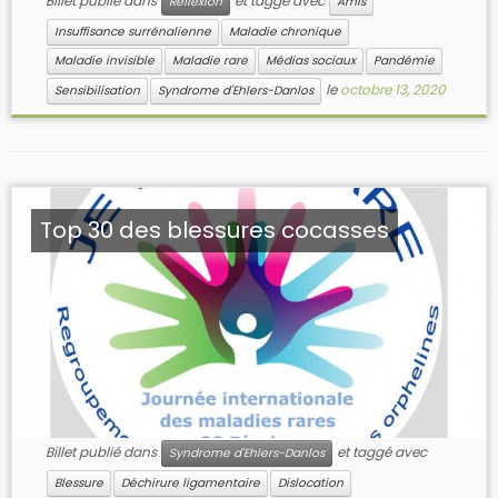
Billet publié dans
et taggé avec
Réflexion
Amis
Insuffisance surrénalienne
Maladie chronique
Maladie invisible
Maladie rare
Médias sociaux
Pandémie
le
octobre 13, 2020
Sensibilisation
Syndrome d'Ehlers-Danlos
Top 30 des blessures cocasses
Billet publié dans
et taggé avec
Syndrome d'Ehlers-Danlos
Blessure
Déchirure ligamentaire
Dislocation