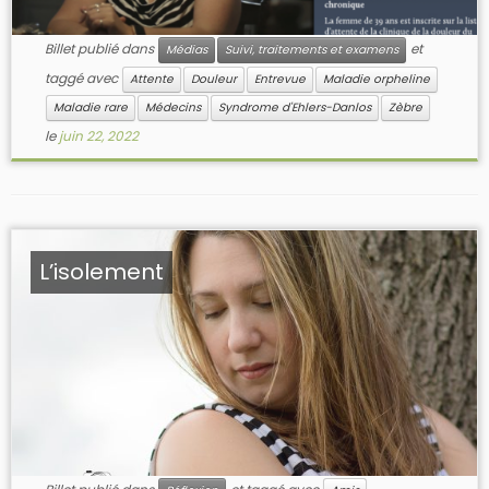
Billet publié dans
et
Médias
Suivi, traitements et examens
taggé avec
Attente
Douleur
Entrevue
Maladie orpheline
Maladie rare
Médecins
Syndrome d'Ehlers-Danlos
Zèbre
le
juin 22, 2022
L’isolement