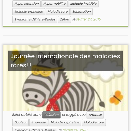
Hyperextension
Hypermobilité
Maladie invisible
Maladie orpheline
Maladie rare
Subluxation
le
février 27, 2015
Syndrome d'Ehlers-Danlos
Zèbre
Journée internationale des maladies
rares!!!
Billet publié dans
et taggé avec
Réflexion
Arthrose
Douleur
Insomnie
Maladie orpheline
Maladie rare
le
février 28, 2013
Syndrome d'Ehlers-Danlos