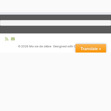
·
© 2026
Ma vie de zèbre
·
Designed with
Customizr Pro
·
Translate »