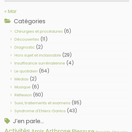
« Mar
Catégories
(6)
Chirurgies et procédures
(11)
Découvertes
(2)
Diagnostic
(29)
Hors sujet et inclassable
(4)
Insuffisance surrénalienne
(64)
Le quotidien
(2)
Médias
(6)
Musique
(60)
Réflexion
(95)
Suivi, traitements et examens
(43)
Syndrome d'Ehlers-Danlos
J’en parle…
Activités
Arthrose
Amis
Blessure
Chirurgie