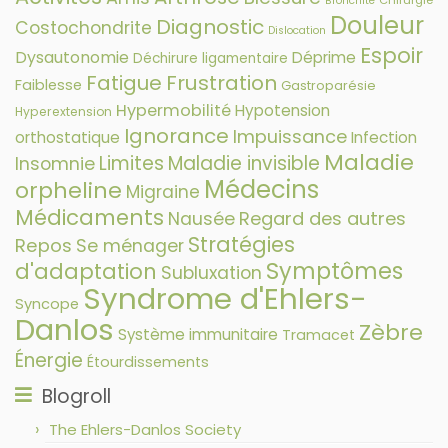
Bronchite
Douleur
Diagnostic
Costochondrite
Dislocation
Espoir
Dysautonomie
Déprime
Déchirure ligamentaire
Fatigue
Frustration
Faiblesse
Gastroparésie
Hypermobilité
Hypotension
Hyperextension
Ignorance
Impuissance
orthostatique
Infection
Maladie
Limites
Maladie invisible
Insomnie
Médecins
orpheline
Migraine
Médicaments
Nausée
Regard des autres
Stratégies
Repos
Se ménager
Symptômes
d'adaptation
Subluxation
Syndrome d'Ehlers-
Syncope
Danlos
Zèbre
Système immunitaire
Tramacet
Énergie
Étourdissements
Blogroll
The Ehlers-Danlos Society