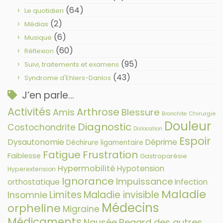
(64)
Le quotidien
(2)
Médias
(6)
Musique
(60)
Réflexion
(95)
Suivi, traitements et examens
(43)
Syndrome d'Ehlers-Danlos
J’en parle…
Activités
Arthrose
Amis
Blessure
Chirurgie
Bronchite
Douleur
Diagnostic
Costochondrite
Dislocation
Espoir
Dysautonomie
Déprime
Déchirure ligamentaire
Fatigue
Frustration
Faiblesse
Gastroparésie
Hypermobilité
Hypotension
Hyperextension
Ignorance
Impuissance
orthostatique
Infection
Maladie
Limites
Maladie invisible
Insomnie
Médecins
orpheline
Migraine
Médicaments
Nausée
Regard des autres