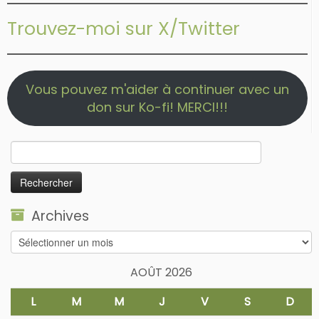
Trouvez-moi sur X/Twitter
Vous pouvez m'aider à continuer avec un
don sur Ko-fi! MERCI!!!
Rechercher :
Archives
Archives
AOÛT 2026
L
M
M
J
V
S
D