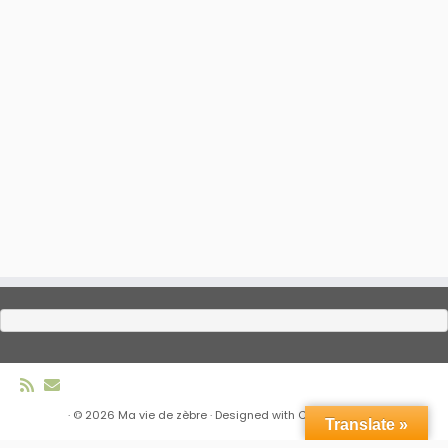
·
© 2026
Ma vie de zèbre
·
Designed with
Customizr Pro
·
Translate »