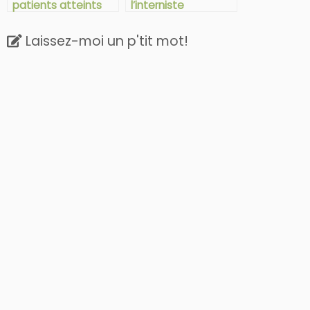
patients atteints
l’interniste
de maladie
chronique
Laissez-moi un p'tit mot!