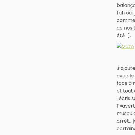
balanço
(ah oui
comment
de nos 
été…).
J’ajoute
avec le
face à 
et tout
j’écris 
l' »ave
muscula
arrêt… j
certaine