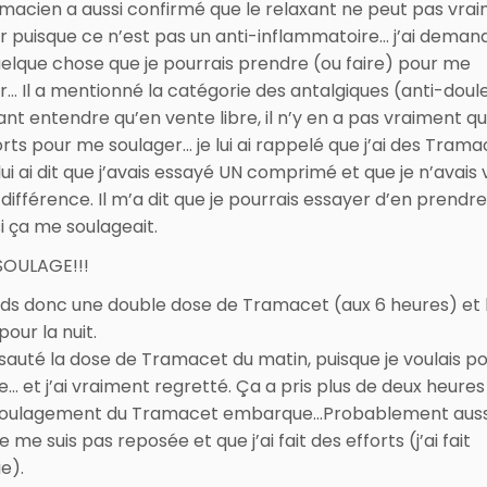
macien a aussi confirmé que le relaxant ne peut pas vra
r puisque ce n’est pas un anti-inflammatoire… j’ai demandé
uelque chose que je pourrais prendre (ou faire) pour me
r… Il a mentionné la catégorie des antalgiques (anti-doul
ant entendre qu’en vente libre, il n’y en a pas vraiment qu
orts pour me soulager… je lui ai rappelé que j’ai des Tram
lui ai dit que j’avais essayé UN comprimé et que je n’avais 
différence. Il m’a dit que je pourrais essayer d’en prendr
si ça me soulageait.
SOULAGE!!!
ds donc une double dose de Tramacet (aux 6 heures) et 
 pour la nuit.
i sauté la dose de Tramacet du matin, puisque je voulais p
e… et j’ai vraiment regretté. Ça a pris plus de deux heure
 soulagement du Tramacet embarque…Probablement auss
e me suis pas reposée et que j’ai fait des efforts (j’ai fait
ie).