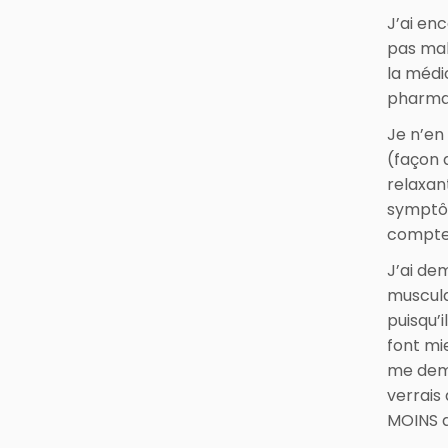
J’ai en
pas mal
la médi
pharma
Je n’en
(façon 
relaxan
symptôm
compte…
J’ai de
muscula
puisqu’
font mi
me dema
verrais
MOINS d