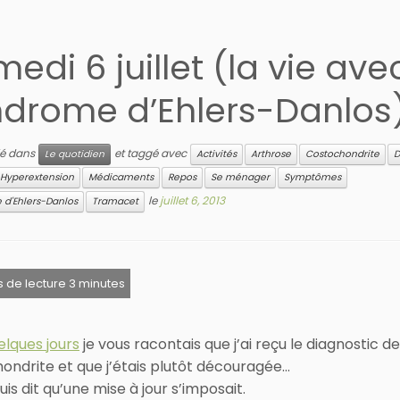
edi 6 juillet (la vie ave
ndrome d’Ehlers-Danlos
lié dans
et taggé avec
Le quotidien
Activités
Arthrose
Costochondrite
D
Hyperextension
Médicaments
Repos
Se ménager
Symptômes
le
juillet 6, 2013
d'Ehlers-Danlos
Tramacet
uelques jours
je vous racontais que j’ai reçu le diagnostic de
ondrite et que j’étais plutôt découragée…
is dit qu’une mise à jour s’imposait.