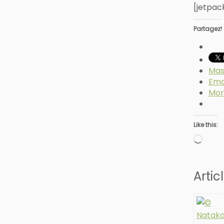
[jetpac
Partagez!
Mas
Ema
Mor
Like this:
Loadi
Artic