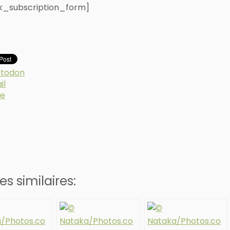
k_subscription_form]
todon
il
e
ng…
les similaires: