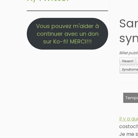
Sam
Vous pouvez m'aider à
continuer avec un don
sy
sur Ko-fi! MERCI!!!
Billet pub
Flexeril
Syndrome 
Il y a q
costoch
Je me su