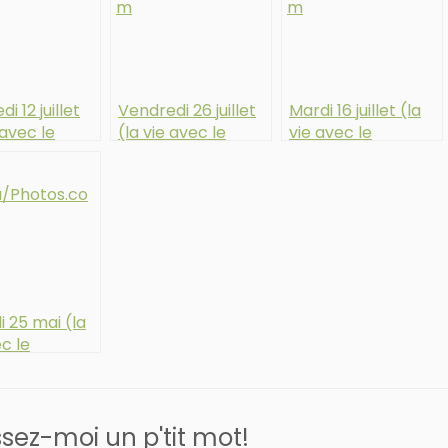
i 12 juillet
Vendredi 26 juillet
Mardi 16 juillet (la
 avec le
(la vie avec le
vie avec le
ome
syndrome
syndrome
rs-Danlos)
d’Ehlers-Danlos)
d’Ehlers-Danlos)
 25 mai (la
c le
ome
rs-Danlos)
ssez-moi un p'tit mot!