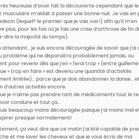
 très heureuse d’avoir fait la découverte cependant que le
t musculaire m’aidait à passer une bonne nuit. Je vais en 
cin (lequel? le premier que je vais voir!) afin qu’il m’en
e plus, pour les fois où je fais une crise d’arthrose de fin 
à-dire la majorité du temps).
n attendant… je suis encore découragée de savoir que j’ai 
 problème qui ne disparaîtra probablement jamais, ou
nt pour revenir dès que j’en « ferai trop » (entre guilleme
ue « trop en faire » est devenu une quantité d’activités
ement limitée)… parce que je dois abandonner la danse… e
 d’autres activités encore.
ue je n’aime pas prendre tant de médicaments tout le t
voir conduire et tout ça…
 suis beaucoup moins découragée puisque j’ai moins mal et
spirer presque normalement!
ement, ça veut dire que ce matin j’ai été capable de pr
he et me laver les cheveux et que je vous écris de ma