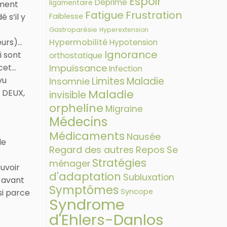
Espoir
Déprime
ligamentaire
iment
Fatigue
Frustration
 s’il y
Faiblesse
Gastroparésie
Hyperextension
eurs)…
Hypermobilité
Hypotension
Ignorance
i sont
orthostatique
acet…
Impuissance
Infection
vu
Limites
Maladie
Insomnie
Maladie
e DEUX,
invisible
orpheline
Migraine
Médecins
Médicaments
Nausée
le
Regard des autres
Repos
Se
Stratégies
ménager
ouvoir
d'adaptation
Subluxation
s avant
Symptômes
Syncope
i parce
Syndrome
d'Ehlers-Danlos