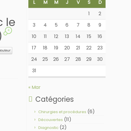
L
M
M
J
V
S
D
1
2
c le
3
4
5
6
7
8
9
4
)
10
11
12
13
14
15
16
17
18
19
20
21
22
23
ouleur
24
25
26
27
28
29
30
31
« Mar
Catégories
(6)
Chirurgies et procédures
(11)
Découvertes
(2)
Diagnostic