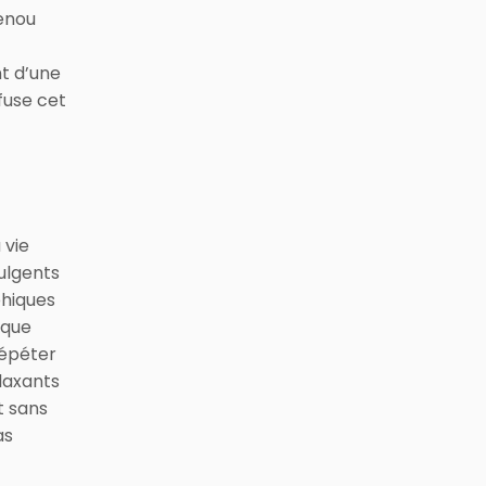
genou
t d’une
fuse cet
 vie
dulgents
phiques
 que
 répéter
laxants
t sans
as