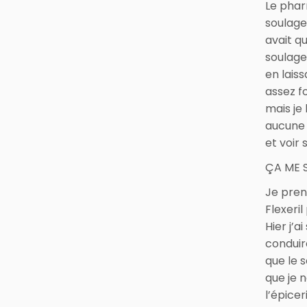
Le phar
soulage
avait q
soulage
en laiss
assez f
mais je 
aucune 
et voir 
ÇA ME 
Je pren
Flexeril
Hier j’a
conduir
que le
que je n
l’épicer