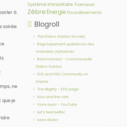
Système immunitaire
Tramacet
Zèbre
Énergie
parler à
Étourdissements
Blogroll
de soirée
The Ehlers-Danlos Society
ce
Regroupement québécois des
maladies orphelines
ts
RareConnect – Communauté
Ehlers-Danlos
t
EDS and HSD Community on
Inspire
emps, ne
The Mighty – EDS page
Lilou and the cats
 que je
Vivre avec – YouTube
Let’s feel better
endre
Liens divers