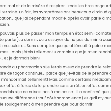
core mal et de la misère à respirer… mais les bras engourd
 terminé. En fait, les symptômes ont beaucoup diminué 
cation… que j’ai cependant modifié, après avoir parlé à m
cien.
 pouvais plus de passer mon temps en état semi-comat
de parler), à dormir, ou à essayer de ne pas dormir, à cau
t musculaire… Sans compter que ça atténuait à peine me
es… mais j’étais tellement « zombie » que je m’en renda
 et je dormais bien!
mandé au pharmacien si je ferais mieux de prendre le rel
ire de façon continue… parce que j’évitais de le prendre ai
il m’endormait tellement! Mais comme certains médica
eux effet à force de le prendre sans arrêt, en effet cummu
ndais si je ne nuisais pas à ma cause… Il a confirmé que 
 aucune différence (sauf côté somnolence) et qu’il n’y aur
e soulagement à n’en prendre que pour dormir.