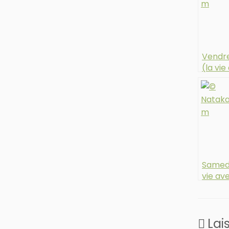
Vendred
(la vie
syndr
d’Ehle
Samedi
vie ave
syndr
d’Ehle
Lai