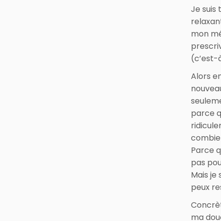
Je suis
relaxan
mon méde
prescriv
(c’est-
Alors e
nouveau
seuleme
parce q
ridicul
combien
Parce q
pas pou
Mais je
peux re
Concrèt
ma douc