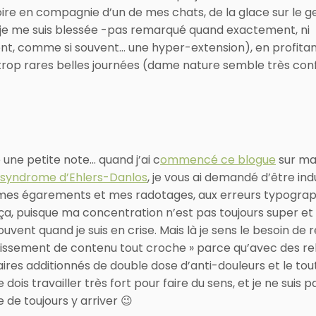
ire en compagnie d’un de mes chats, de la glace sur le 
, je me suis blessée -pas remarqué quand exactement, ni
, comme si souvent… une hyper-extension), en profitan
trop rares belles journées (dame nature semble très con
 une petite note… quand j’ai c
ommencé ce blogue
sur ma
syndrome d’Ehlers-Danlos
, je vous ai demandé d’être in
mes égarements et mes radotages, aux erreurs typogra
 ça, puisque ma concentration n’est pas toujours super et
souvent quand je suis en crise. Mais là je sens le besoin de
rtissement de contenu tout croche » parce qu’avec des re
ires additionnés de double dose d’anti-douleurs et le tou
e dois travailler très fort pour faire du sens, et je ne suis p
 de toujours y arriver 😉