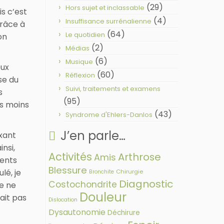
(29)
Hors sujet et inclassable
is c’est
(4)
Insuffisance surrénalienne
grâce à
(64)
Le quotidien
on
(2)
Médias
(6)
Musique
eux
(60)
Réflexion
se du
Suivi, traitements et examens
s
(95)
is moins
(43)
Syndrome d'Ehlers-Danlos
J’en parle…
axant
nsi,
Activités
Arthrose
Amis
ments
Blessure
lé, je
Chirurgie
Bronchite
Diagnostic
Costochondrite
je ne
Douleur
ait pas
Dislocation
Dysautonomie
Déchirure