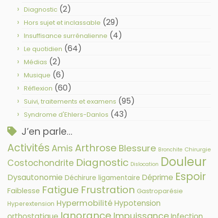
(2)
Diagnostic
(29)
Hors sujet et inclassable
(4)
Insuffisance surrénalienne
(64)
Le quotidien
(2)
Médias
(6)
Musique
(60)
Réflexion
(95)
Suivi, traitements et examens
(43)
Syndrome d'Ehlers-Danlos
J’en parle…
Activités
Arthrose
Amis
Blessure
Chirurgie
Bronchite
Douleur
Diagnostic
Costochondrite
Dislocation
Espoir
Dysautonomie
Déprime
Déchirure ligamentaire
Fatigue
Frustration
Faiblesse
Gastroparésie
Hypermobilité
Hypotension
Hyperextension
Ignorance
Impuissance
orthostatique
Infection