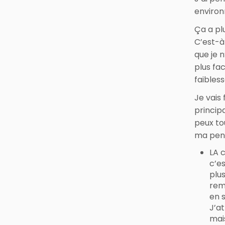
environ
Ça a plu
C’est-à
que je n
plus fa
faibless
Je vais 
princip
peux to
ma pen
LA c
c’e
plus
remb
en s
J’at
mai