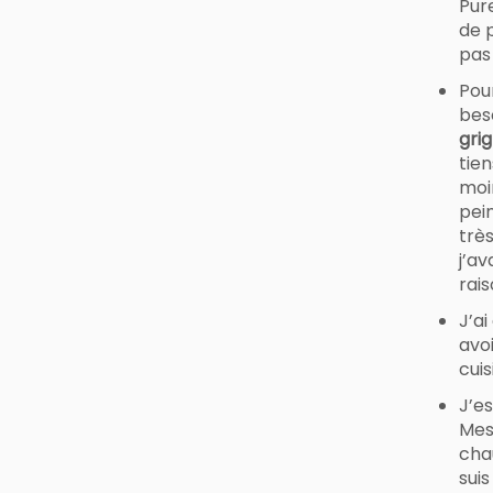
Pur
de p
pas
Pour
beso
gri
tie
moi
pei
trè
j’a
rais
J’ai
avo
cuis
J’es
Mes 
chau
suis