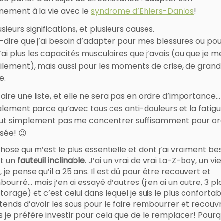
nement à la vie avec le
syndrome d’Ehlers-Danlos
!
sieurs significations, et plusieurs causes.
-dire que j’ai besoin d’adapter pour mes blessures ou pour
’ai plus les capacités musculaires que j’avais (ou que je m
cilement), mais aussi pour les moments de crise, de gran
e.
faire une liste, et elle ne sera pas en ordre d’importance…
alement parce qu’avec tous ces anti-douleurs et la fatigue
ut simplement pas me concentrer suffisamment pour or
sée! 😉
hose qui m’est le plus essentielle et dont j’ai vraiment bes
st un
fauteuil inclinable
. J’ai un vrai de vrai La-Z-boy, un vi
, je pense qu’il a 25 ans. Il est dû pour être recouvert et
ourré… mais j’en ai essayé d’autres (j’en ai un autre, 3 pl
torage) et c’est celui dans lequel je suis le plus confortab
tends d’avoir les sous pour le faire rembourrer et recouvr
s je préfère investir pour cela que de le remplacer! Pourq