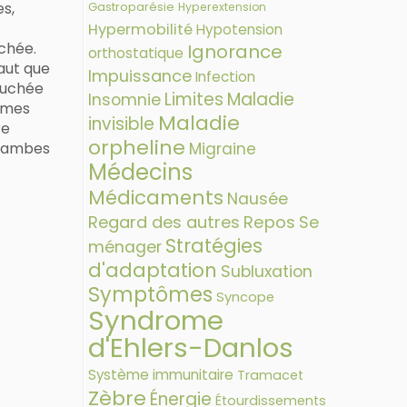
es,
Gastroparésie
Hyperextension
Hypermobilité
Hypotension
uchée.
Ignorance
orthostatique
vaut que
Impuissance
Infection
couchée
Limites
Maladie
Insomnie
e mes
Maladie
invisible
re
orpheline
Migraine
 jambes
Médecins
Médicaments
Nausée
Regard des autres
Repos
Se
Stratégies
ménager
d'adaptation
Subluxation
Symptômes
Syncope
Syndrome
d'Ehlers-Danlos
Système immunitaire
Tramacet
Zèbre
Énergie
Étourdissements