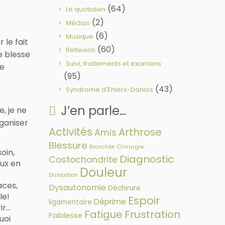
(64)
Le quotidien
(2)
Médias
(6)
Musique
 le fait
(60)
Réflexion
e blesse
Suivi, traitements et examens
de
(95)
(43)
Syndrome d'Ehlers-Danlos
J’en parle…
, je ne
ganiser
Activités
Arthrose
Amis
Blessure
Chirurgie
Bronchite
oin,
Diagnostic
Costochondrite
eux en
Douleur
Dislocation
aces,
Dysautonomie
Déchirure
le!
Espoir
Déprime
ligamentaire
ir…
Fatigue
Frustration
Faiblesse
uoi