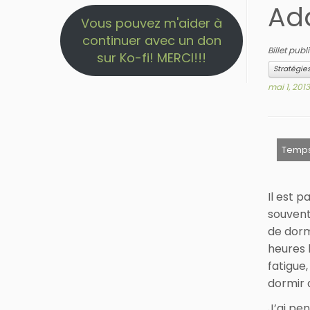
Ad
Vous pouvez m'aider à
continuer avec un don
Billet pub
sur Ko-fi! MERCI!!!
Stratégie
mai 1, 2013
Il est 
souvent
de dorm
heures 
fatigue
dormir 
J’ai pe