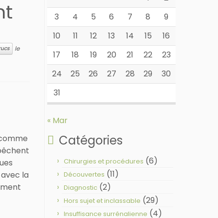
nt
3
4
5
6
7
8
9
10
11
12
13
14
15
16
le
rucs
17
18
19
20
21
22
23
24
25
26
27
28
29
30
31
« Mar
Catégories
e… comme
mpêchent
(6)
Chirurgies et procédures
ques
(11)
 avec la
Découvertes
(2)
lement
Diagnostic
(29)
Hors sujet et inclassable
(4)
Insuffisance surrénalienne