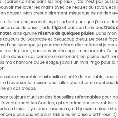
ell (pareil comme dans les hôpitaux!). Ce n’est pas aussi
ouvoir me laver les mains avec de l’eau et du savon, et il 
 en abuser. Mais c’est clairement mieux que de ne rien avo
 m’éviter des pas inutiles, et surtout pour que j’aie ce dont
in en cas de crise, j’ai le
frigo
et dans un tiroir des
trucs 
gnoter
, ainsi qu’une
réserve de quelques pilules
. Dans mon f
ns toujours du Gatorade et beaucoup d’eau. De cette faço
ns d’une syncope, je peux me débrouiller même si je peux
ne me déplacer, sans devoir déranger mes parents. Ce qu
s utile dans un cas comme maintenant, en pleine nuit! Lo
vais ma chambre au 2e étage, j’avais un mini-frigo pour l
on.
 aussi un ensemble d’
ustensiles
à côté de ma table, pour 
ir à traverser la maison pour aller chercher un couteau d
ine en cas d’oubli.
saie toujours d’utiliser des
bouteilles refermables
pour boi
favorites sont les Contigo, qui en prime conservent les li
ds ou froids. Il y a deux raisons à ça : 1) je suis maladroite. 
 encore plus quand je suis faible ou en crise d’arthrose. 2) 