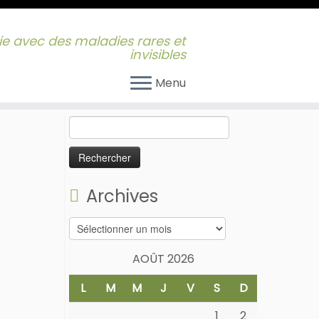
 vie avec des maladies rares et
invisibles
Menu
Rechercher :
Archives
Archives
AOÛT 2026
L
M
M
J
V
S
D
1
2