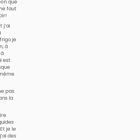
 bon que
ne faut
ir!
 j’ai
à
rigo je
n, à
 à
i est
rsque
a même
ne pas
ans la
re.
quides
Et je le
j’ai des