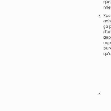
quan
mie
Pour
ach
ça p
d’u
depu
co
bur
qu’o