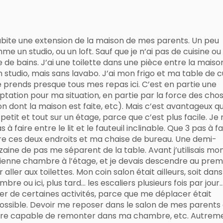
abite une extension de la maison de mes parents. Un peu
e un studio, ou un loft. Sauf que je n’ai pas de cuisine ou
e de bains. J’ai une toilette dans une pièce entre la maiso
 studio, mais sans lavabo. J’ai mon frigo et ma table de c
je prends presque tous mes repas ici. C’est en partie une
ptation pour ma situation, en partie par la force des chos
on dont la maison est faite, etc). Mais c’est avantageux q
 petit et tout sur un étage, parce que c’est plus facile. Je 
s à faire entre le lit et le fauteuil inclinable. Que 3 pas à fa
re ces deux endroits et ma chaise de bureau. Une demi-
zaine de pas me séparent de la table. Avant j’utilisais mo
ienne chambre à l’étage, et je devais descendre au prem
 aller aux toilettes. Mon coin salon était ailleurs, soit dan
bre ou ici, plus tard… les escaliers plusieurs fois par jour
ver de certaines activités, parce que me déplacer était
ossible. Devoir me reposer dans le salon de mes parents
tre capable de remonter dans ma chambre, etc. Autreme