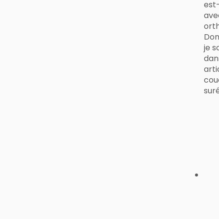
est-
ave
orth
Donc
je 
dan
arti
cou
suré