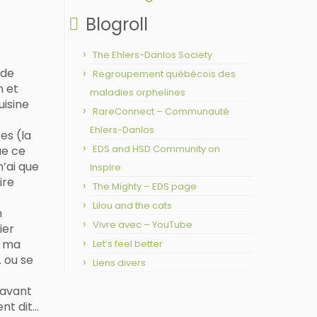
Blogroll
The Ehlers-Danlos Society
 de
Regroupement québécois des
n et
maladies orphelines
uisine
RareConnect – Communauté
Ehlers-Danlos
es (la
EDS and HSD Community on
ue ce
n’ai que
Inspire
ire
The Mighty – EDS page
Lilou and the cats
n
Vivre avec – YouTube
ier
s ma
Let’s feel better
… ou se
Liens divers
 avant
nt dit…