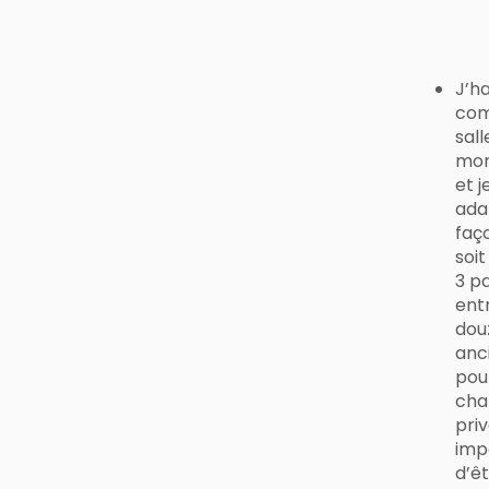
J’h
comm
sall
mon
et 
ada
faç
soit
3 pa
ent
dou
anc
pour
cham
pri
imp
d’ê