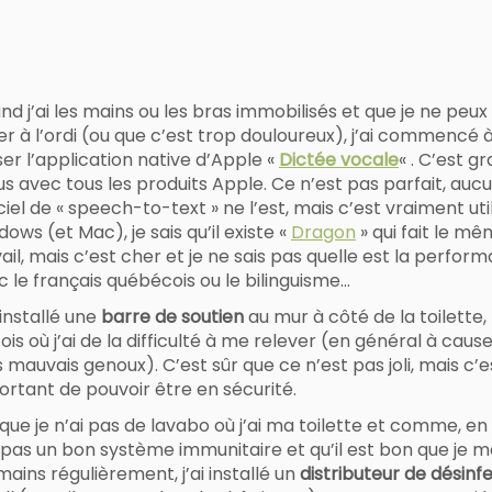
d j’ai les mains ou les bras immobilisés et que je ne peux
er à l’ordi (ou que c’est trop douloureux), j’ai commencé 
iser l’application native d’Apple «
Dictée vocale
« . C’est gr
us avec tous les produits Apple. Ce n’est pas parfait, auc
ciel de « speech-to-text » ne l’est, mais c’est vraiment uti
ows (et Mac), je sais qu’il existe «
Dragon
» qui fait le m
ail, mais c’est cher et je ne sais pas quelle est la perfor
c le français québécois ou le bilinguisme…
 installé une
barre de soutien
au mur à côté de la toilette,
fois où j’ai de la difficulté à me relever (en général à caus
mauvais genoux). C’est sûr que ce n’est pas joli, mais c’e
ortant de pouvoir être en sécurité.
que je n’ai pas de lavabo où j’ai ma toilette et comme, en p
i pas un bon système immunitaire et qu’il est bon que je m
mains régulièrement, j’ai installé un
distributeur de désinf