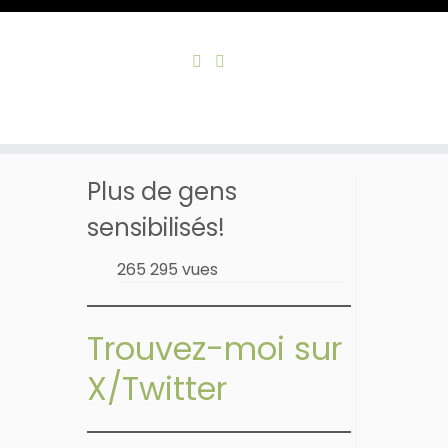
Skip
to
Accueil
»
Adapter son environnement
content
Plus de gens
sensibilisés!
265 295 vues
Trouvez-moi sur
X/Twitter