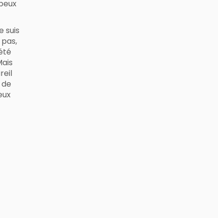
 peux
e suis
 pas,
 été
Mais
reil
 de
eux