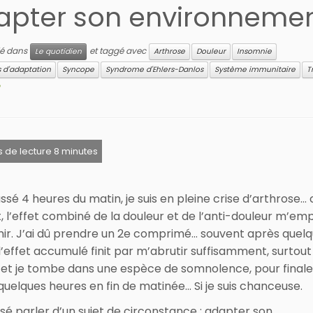
apter son environneme
lié dans
et taggé avec
Le quotidien
Arthrose
Douleur
Insomnie
s d'adaptation
Syncope
Syndrome d'Ehlers-Danlos
Système immunitaire
T
passé 4 heures du matin, je suis en pleine crise d’arthros
, l’effet combiné de la douleur et de l’anti-douleur m’e
ir. J’ai dû prendre un 2e comprimé… souvent après quel
l’effet accumulé finit par m’abrutir suffisamment, surtout
, et je tombe dans une espèce de somnolence, pour fina
quelques heures en fin de matinée… Si je suis chanceuse.
nsé parler d’un sujet de circonstance : adapter son