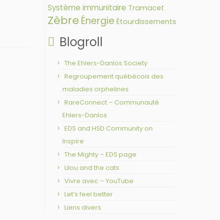
Système immunitaire
Tramacet
Zèbre
Énergie
Étourdissements
Blogroll
The Ehlers-Danlos Society
Regroupement québécois des
maladies orphelines
RareConnect – Communauté
Ehlers-Danlos
EDS and HSD Community on
Inspire
The Mighty – EDS page
Lilou and the cats
Vivre avec – YouTube
Let’s feel better
Liens divers