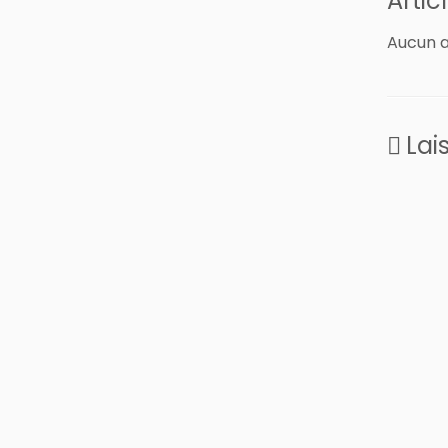
Artic
Aucun ar
Lai