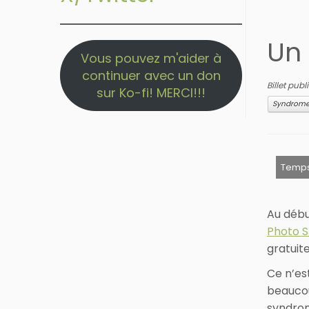
Un
Vous pouvez m'aider à
continuer avec un don
Billet pub
sur Ko-fi! MERCI!!!
Syndrome 
Au débu
Photo 
gratuit
Ce n’es
beaucou
syndrom