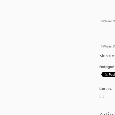
©Photo S
©Photo S
Merci mi
Partagez!
Like this:
Loadi