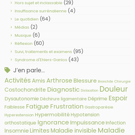
(29)
Hors sujet et inclassable
(4)
Insuffisance surrénalienne
(64)
Le quotidien
(2)
Médias
(6)
Musique
(60)
Réflexion
(95)
Suivi, traitements et examens
(43)
Syndrome d'Ehlers-Danlos
J’en parle…
Activités
Arthrose
Amis
Blessure
Chirurgie
Bronchite
Douleur
Diagnostic
Costochondrite
Dislocation
Espoir
Dysautonomie
Déprime
Déchirure ligamentaire
Fatigue
Frustration
Faiblesse
Gastroparésie
Hypermobilité
Hypotension
Hyperextension
Ignorance
Impuissance
orthostatique
Infection
Maladie
Limites
Maladie invisible
Insomnie