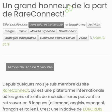
Un grand honneur de la part
2
de RareConnect!
Billet publié dans
et taggé avec
Hors sujet et inclassable
Activités
Énergie
Espoir
Maladie orpheline
RareConnect
le
juillet 19,
Stratégies d'adaptation
Syndrome d'Ehlers-Danlos
Zèbre
2013
Depuis quelques mois je suis membre du site
RareConnect
, qui est une plateforme internationale
où les gens atteints de maladies rares peuvent se
retrouver en 5 langues (allemand, anglais, espagnol,
français et italien). C’est une initiative de
EURORDIS