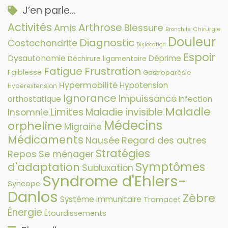
J’en parle…
Activités
Arthrose
Amis
Blessure
Chirurgie
Bronchite
Douleur
Diagnostic
Costochondrite
Dislocation
Espoir
Dysautonomie
Déprime
Déchirure ligamentaire
Fatigue
Frustration
Faiblesse
Gastroparésie
Hypermobilité
Hypotension
Hyperextension
Ignorance
Impuissance
orthostatique
Infection
Maladie
Limites
Maladie invisible
Insomnie
Médecins
orpheline
Migraine
Médicaments
Nausée
Regard des autres
Stratégies
Repos
Se ménager
Symptômes
d'adaptation
Subluxation
Syndrome d'Ehlers-
Syncope
Danlos
Zèbre
Système immunitaire
Tramacet
Énergie
Étourdissements