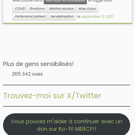
Billet publié dans
et taggé avec
Hors sujet et inclassable
COVID
Émotions
Médias sociaux
Mise à jour
le
septembre 13, 2021
Partenariat patient
Sensibilisation
Plus de gens sensibilisés!
265 342 vues
Trouvez-moi sur X/Twitter
Vous pouvez m'aider à continuer avec un
don sur Ko-fi! MERCI!!!