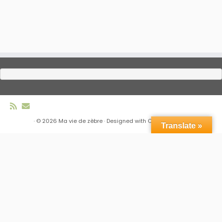
·
© 2026
Ma vie de zèbre
·
Designed with
Customizr Pro
·
Translate »