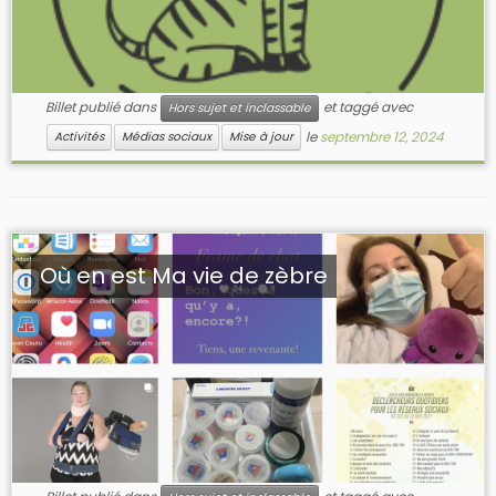
Billet publié dans
et taggé avec
Hors sujet et inclassable
le
septembre 12, 2024
Activités
Médias sociaux
Mise à jour
Où en est Ma vie de zèbre