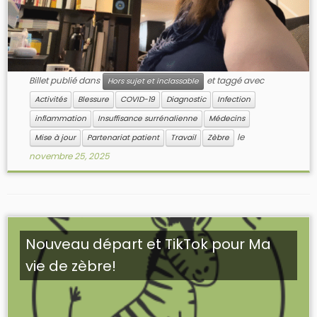
Billet publié dans
et taggé avec
Hors sujet et inclassable
Activités
Blessure
COVID-19
Diagnostic
Infection
inflammation
Insuffisance surrénalienne
Médecins
le
Mise à jour
Partenariat patient
Travail
Zèbre
novembre 25, 2025
Nouveau départ et TikTok pour Ma
vie de zèbre!