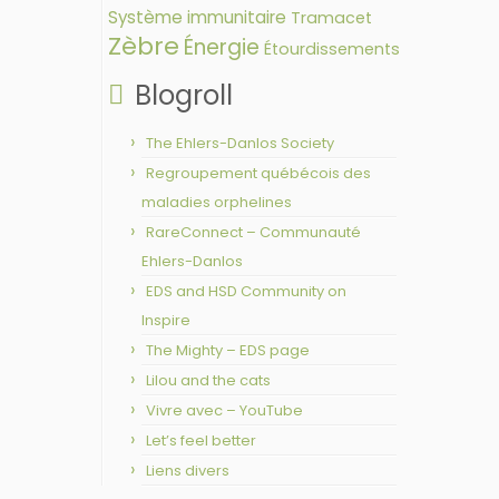
Système immunitaire
Tramacet
Zèbre
Énergie
Étourdissements
Blogroll
The Ehlers-Danlos Society
Regroupement québécois des
maladies orphelines
RareConnect – Communauté
Ehlers-Danlos
EDS and HSD Community on
Inspire
The Mighty – EDS page
Lilou and the cats
Vivre avec – YouTube
Let’s feel better
Liens divers