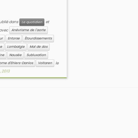
publié dans
et
Le quotidien
 avec
Anévrisme de l'aorte
ur
Entorse
Étourdissements
ue
Lombalgie
Mal de dos
ine
Nausée
Subluxation
le
ome d'Ehlers-Danlos
Voltaren
, 2013