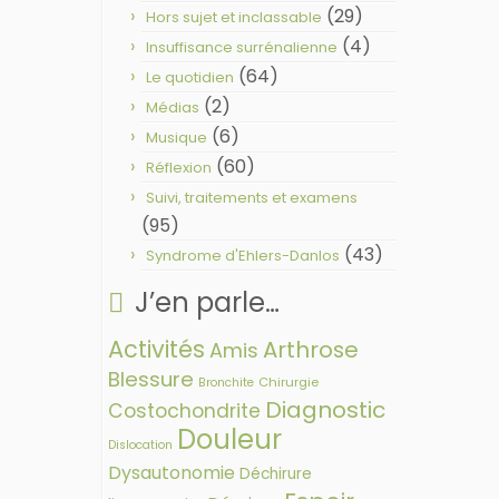
(29)
Hors sujet et inclassable
(4)
Insuffisance surrénalienne
(64)
Le quotidien
(2)
Médias
(6)
Musique
(60)
Réflexion
Suivi, traitements et examens
(95)
(43)
Syndrome d'Ehlers-Danlos
J’en parle…
Activités
Arthrose
Amis
Blessure
Chirurgie
Bronchite
Diagnostic
Costochondrite
Douleur
Dislocation
Dysautonomie
Déchirure