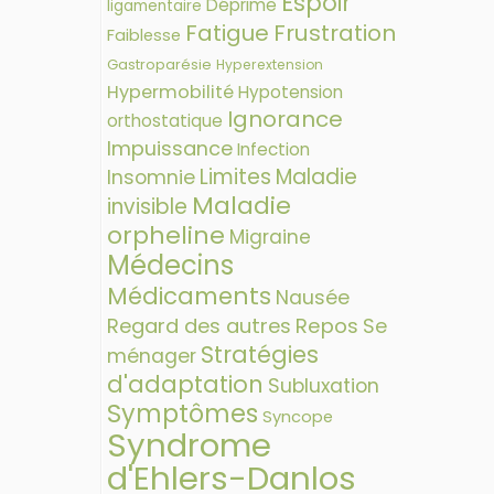
Espoir
Déprime
ligamentaire
Fatigue
Frustration
Faiblesse
Gastroparésie
Hyperextension
Hypermobilité
Hypotension
Ignorance
orthostatique
Impuissance
Infection
Limites
Maladie
Insomnie
Maladie
invisible
orpheline
Migraine
Médecins
Médicaments
Nausée
Regard des autres
Repos
Se
Stratégies
ménager
d'adaptation
Subluxation
Symptômes
Syncope
Syndrome
d'Ehlers-Danlos