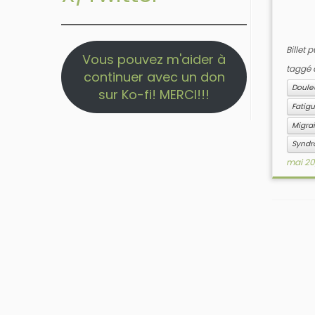
Billet 
Vous pouvez m'aider à
taggé
continuer avec un don
Doule
sur Ko-fi! MERCI!!!
Fatig
Migra
Syndr
mai 20