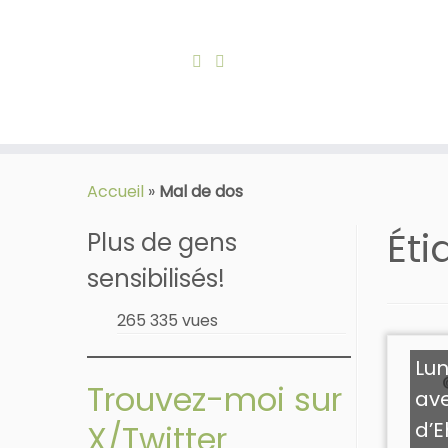
Skip
to
Accueil
»
Mal de dos
content
Éti
Plus de gens
sensibilisés!
265 335 vues
Lun
Trouvez-moi sur
av
d’E
X/Twitter