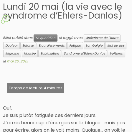
Lundi 20 mai (la vie avec le
syndrome d’Ehlers-Danlos)
2
Billet publié dans
et taggé avec
Le quotidien
Anévrisme de l'aorte
Douleur
Entorse
Étourdissements
Fatigue
Lombalgie
Mal de dos
Migraine
Nausée
Subluxation
Syndrome d'Ehlers-Danlos
Voltaren
le
mai 20, 2013
Ouf.
Je suis plutôt fatiguée ces derniers jours.
J’ai mis beaucoup d’énergies sur le blogue… mais pas
pour écrire, alors on le voit moins. Quoique… on voit le