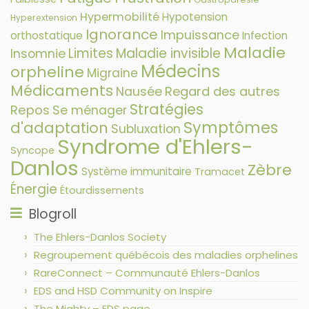
Hypermobilité
Hypotension
Hyperextension
Ignorance
Impuissance
orthostatique
Infection
Maladie
Limites
Maladie invisible
Insomnie
Médecins
orpheline
Migraine
Médicaments
Nausée
Regard des autres
Stratégies
Repos
Se ménager
Symptômes
d'adaptation
Subluxation
Syndrome d'Ehlers-
Syncope
Danlos
Zèbre
Système immunitaire
Tramacet
Énergie
Étourdissements
Blogroll
The Ehlers-Danlos Society
Regroupement québécois des maladies orphelines
RareConnect – Communauté Ehlers-Danlos
EDS and HSD Community on Inspire
The Mighty – EDS page