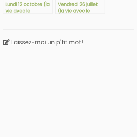
Lundi 12 octobre (la
Vendredi 26 juillet
vie avec le
(la vie avec le
syndrome d’Ehlers-
syndrome d’Ehlers-
Danlos)
Danlos)
Laissez-moi un p'tit mot!