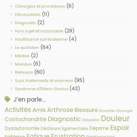
(6)
Chirurgies et procédures
(11)
Découvertes
(2)
Diagnostic
(29)
Hors sujet et inclassable
(4)
Insuffisance surrénalienne
(64)
Le quotidien
(2)
Médias
(6)
Musique
(60)
Réflexion
(95)
Suivi, traitements et examens
(43)
Syndrome d'Ehlers-Danlos
J’en parle…
Activités
Arthrose
Amis
Blessure
Chirurgie
Bronchite
Douleur
Diagnostic
Costochondrite
Dislocation
Espoir
Dysautonomie
Déprime
Déchirure ligamentaire
Fatigue
Frustration
Faiblesse
Gastroparésie