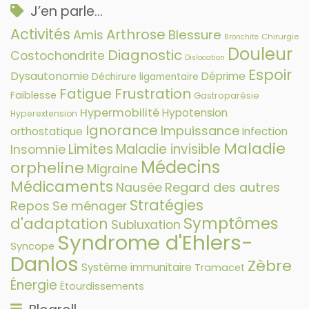
J’en parle…
Activités
Arthrose
Amis
Blessure
Chirurgie
Bronchite
Douleur
Diagnostic
Costochondrite
Dislocation
Espoir
Dysautonomie
Déprime
Déchirure ligamentaire
Fatigue
Frustration
Faiblesse
Gastroparésie
Hypermobilité
Hypotension
Hyperextension
Ignorance
Impuissance
orthostatique
Infection
Maladie
Limites
Maladie invisible
Insomnie
Médecins
orpheline
Migraine
Médicaments
Nausée
Regard des autres
Stratégies
Repos
Se ménager
Symptômes
d'adaptation
Subluxation
Syndrome d'Ehlers-
Syncope
Danlos
Zèbre
Système immunitaire
Tramacet
Énergie
Étourdissements