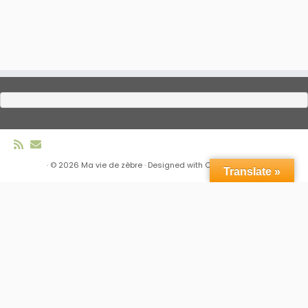
·
© 2026
Ma vie de zèbre
·
Designed with
Customizr Pro
·
Translate »