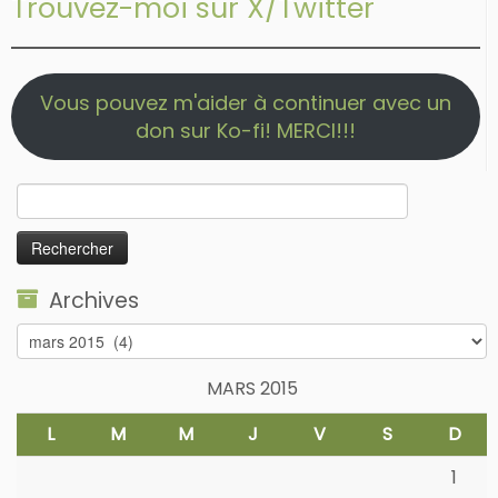
Trouvez-moi sur X/Twitter
Vous pouvez m'aider à continuer avec un
don sur Ko-fi! MERCI!!!
Rechercher :
Archives
Archives
MARS 2015
L
M
M
J
V
S
D
1