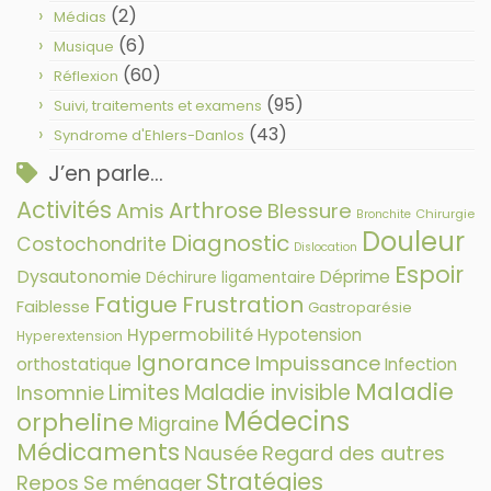
(2)
Médias
(6)
Musique
(60)
Réflexion
(95)
Suivi, traitements et examens
(43)
Syndrome d'Ehlers-Danlos
J’en parle…
Activités
Arthrose
Amis
Blessure
Chirurgie
Bronchite
Douleur
Diagnostic
Costochondrite
Dislocation
Espoir
Dysautonomie
Déprime
Déchirure ligamentaire
Fatigue
Frustration
Faiblesse
Gastroparésie
Hypermobilité
Hypotension
Hyperextension
Ignorance
Impuissance
orthostatique
Infection
Maladie
Limites
Maladie invisible
Insomnie
Médecins
orpheline
Migraine
Médicaments
Nausée
Regard des autres
Stratégies
Repos
Se ménager