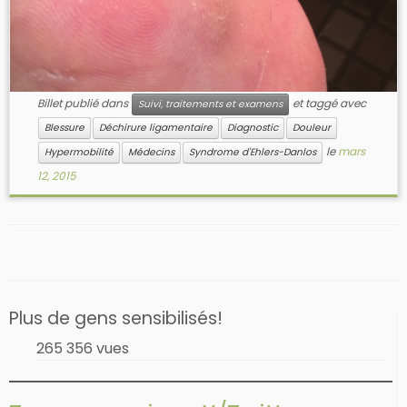
Billet publié dans
et taggé avec
Suivi, traitements et examens
Blessure
Déchirure ligamentaire
Diagnostic
Douleur
le
mars
Hypermobilité
Médecins
Syndrome d'Ehlers-Danlos
12, 2015
Plus de gens sensibilisés!
265 356 vues