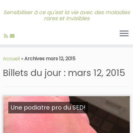
Sensibiliser à ce qu'est la vie avec des maladies
rares et invisibles
Skip
to
Accueil
»
Archives mars 12, 2015
content
Billets du jour :
mars 12, 2015
Une podiatre pro du SED!