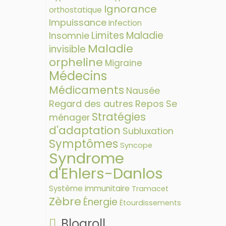
Ignorance
orthostatique
Impuissance
Infection
Limites
Maladie
Insomnie
Maladie
invisible
orpheline
Migraine
Médecins
Médicaments
Nausée
Regard des autres
Repos
Se
Stratégies
ménager
d'adaptation
Subluxation
Symptômes
Syncope
Syndrome
d'Ehlers-Danlos
Système immunitaire
Tramacet
Zèbre
Énergie
Étourdissements
Blogroll