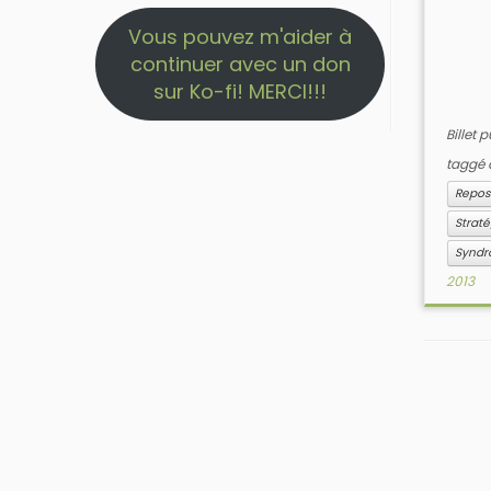
Vous pouvez m'aider à
continuer avec un don
sur Ko-fi! MERCI!!!
Billet 
taggé
Repos
Strat
Syndr
2013