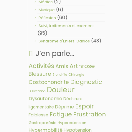
(2)
Médias
(6)
Musique
(60)
Réflexion
Suivi, traitements et examens
(95)
(43)
Syndrome d'Ehlers-Danlos
J’en parle…
Activités
Arthrose
Amis
Blessure
Chirurgie
Bronchite
Diagnostic
Costochondrite
Douleur
Dislocation
Dysautonomie
Déchirure
Espoir
Déprime
ligamentaire
Fatigue
Frustration
Faiblesse
Gastroparésie
Hyperextension
Hypermobilité
Hypotension