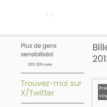
Skip
to
Accueil
»
Archives octobre 27, 2013
content
Bil
Plus de gens
sensibilisés!
201
265 309 vues
Trouvez-moi sur
Pré
X/Twitter
vo