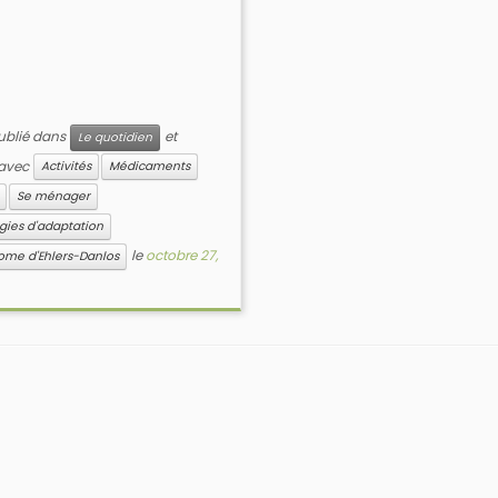
publié dans
et
Le quotidien
 avec
Activités
Médicaments
Se ménager
égies d'adaptation
le
octobre 27,
ome d'Ehlers-Danlos