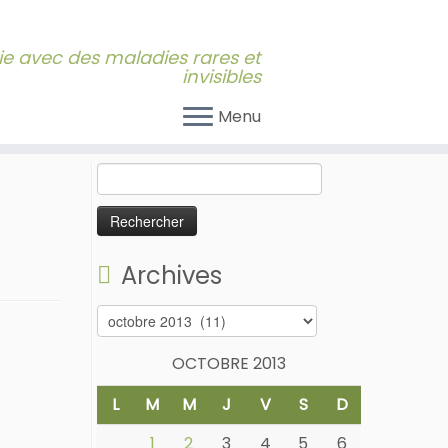
 vie avec des maladies rares et
invisibles
Menu
Rechercher :
Archives
Archives
OCTOBRE 2013
L
M
M
J
V
S
D
1
2
3
4
5
6