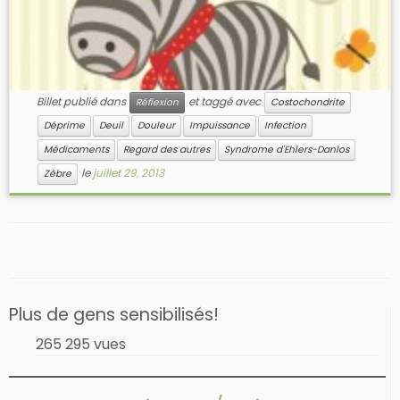
Billet publié dans
et taggé avec
Réflexion
Costochondrite
Déprime
Deuil
Douleur
Impuissance
Infection
Médicaments
Regard des autres
Syndrome d'Ehlers-Danlos
le
juillet 29, 2013
Zèbre
Plus de gens sensibilisés!
265 295 vues