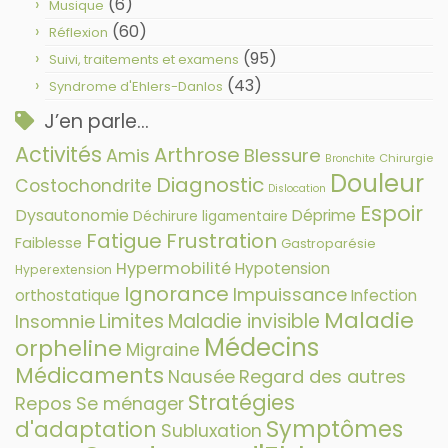
(6)
Musique
(60)
Réflexion
(95)
Suivi, traitements et examens
(43)
Syndrome d'Ehlers-Danlos
J’en parle…
Activités
Arthrose
Amis
Blessure
Chirurgie
Bronchite
Douleur
Diagnostic
Costochondrite
Dislocation
Espoir
Dysautonomie
Déprime
Déchirure ligamentaire
Fatigue
Frustration
Faiblesse
Gastroparésie
Hypermobilité
Hypotension
Hyperextension
Ignorance
Impuissance
orthostatique
Infection
Maladie
Limites
Maladie invisible
Insomnie
Médecins
orpheline
Migraine
Médicaments
Nausée
Regard des autres
Stratégies
Repos
Se ménager
Symptômes
d'adaptation
Subluxation