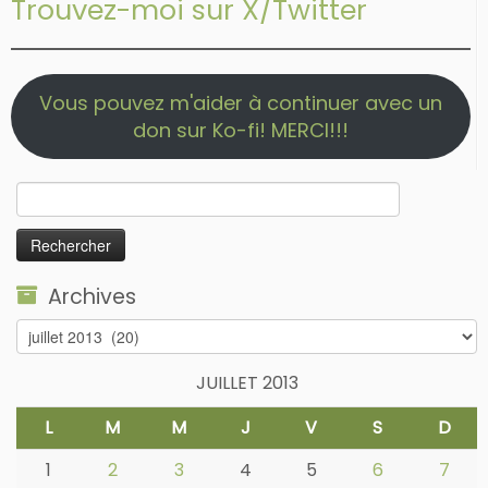
Trouvez-moi sur X/Twitter
Vous pouvez m'aider à continuer avec un
don sur Ko-fi! MERCI!!!
Rechercher :
Archives
Archives
JUILLET 2013
L
M
M
J
V
S
D
1
2
3
4
5
6
7