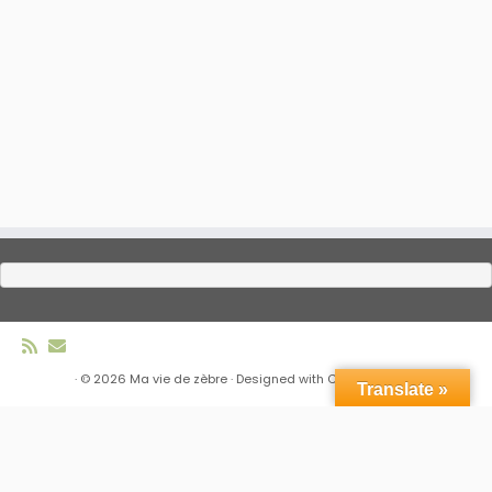
·
© 2026
Ma vie de zèbre
·
Designed with
Customizr Pro
·
Translate »