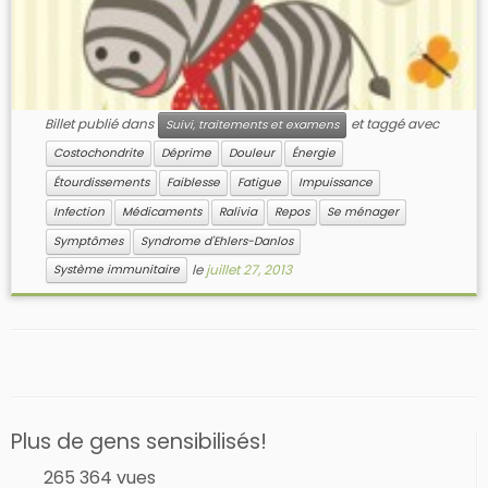
Billet publié dans
et taggé avec
Suivi, traitements et examens
Costochondrite
Déprime
Douleur
Énergie
Étourdissements
Faiblesse
Fatigue
Impuissance
Infection
Médicaments
Ralivia
Repos
Se ménager
Symptômes
Syndrome d'Ehlers-Danlos
le
juillet 27, 2013
Système immunitaire
Plus de gens sensibilisés!
265 364 vues