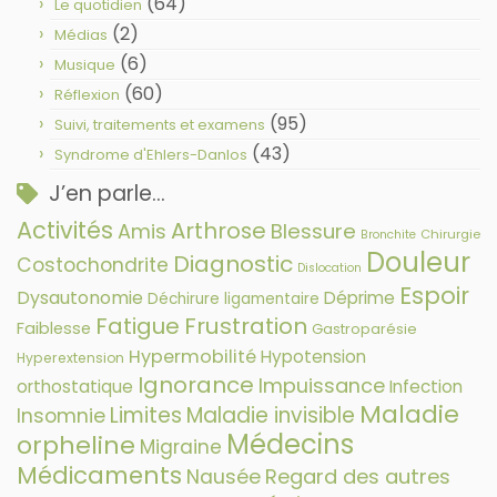
(64)
Le quotidien
(2)
Médias
(6)
Musique
(60)
Réflexion
(95)
Suivi, traitements et examens
(43)
Syndrome d'Ehlers-Danlos
J’en parle…
Activités
Arthrose
Amis
Blessure
Chirurgie
Bronchite
Douleur
Diagnostic
Costochondrite
Dislocation
Espoir
Dysautonomie
Déprime
Déchirure ligamentaire
Fatigue
Frustration
Faiblesse
Gastroparésie
Hypermobilité
Hypotension
Hyperextension
Ignorance
Impuissance
orthostatique
Infection
Maladie
Limites
Maladie invisible
Insomnie
Médecins
orpheline
Migraine
Médicaments
Nausée
Regard des autres