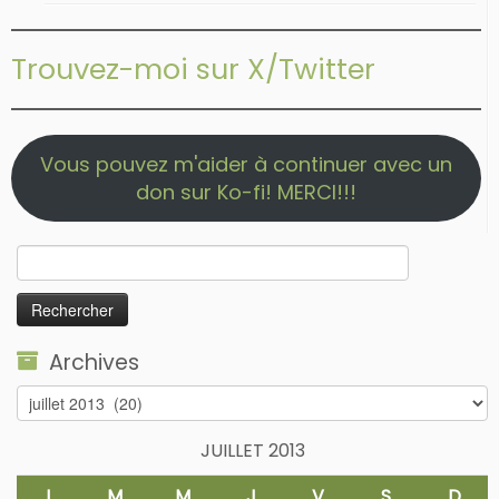
Trouvez-moi sur X/Twitter
Vous pouvez m'aider à continuer avec un
don sur Ko-fi! MERCI!!!
Rechercher :
Archives
Archives
JUILLET 2013
L
M
M
J
V
S
D