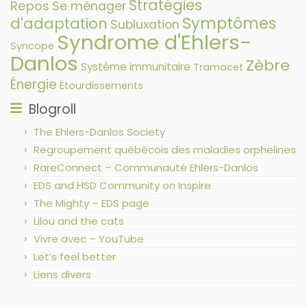
Stratégies
Repos
Se ménager
Symptômes
d'adaptation
Subluxation
Syndrome d'Ehlers-
Syncope
Danlos
Zèbre
Système immunitaire
Tramacet
Énergie
Étourdissements
Blogroll
The Ehlers-Danlos Society
Regroupement québécois des maladies orphelines
RareConnect – Communauté Ehlers-Danlos
EDS and HSD Community on Inspire
The Mighty – EDS page
Lilou and the cats
Vivre avec – YouTube
Let’s feel better
Liens divers