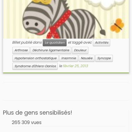
Billet publié dans
et taggé avec
Le quotidien
Activités
Arthrose
Déchirure ligamentaire
Douleur
Hypotension orthostatique
Insomnie
Nausée
Syncope
le
février 25, 2013
Syndrome d'Ehlers-Danlos
Plus de gens sensibilisés!
265 309 vues