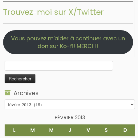
Trouvez-moi sur X/Twitter
Vous pouvez m'aider à continuer avec un
don sur Ko-fi! MERCI!!!
Rechercher :
Archives
Archives
FÉVRIER 2013
L
M
M
J
V
S
D