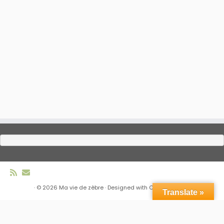
·
© 2026
Ma vie de zèbre
·
Designed with
Customizr Pro
·
Translate »