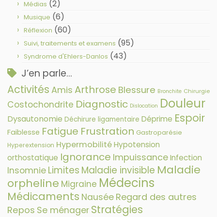
(2)
Médias
(6)
Musique
(60)
Réflexion
(95)
Suivi, traitements et examens
(43)
Syndrome d'Ehlers-Danlos
J’en parle…
Activités
Arthrose
Amis
Blessure
Chirurgie
Bronchite
Douleur
Diagnostic
Costochondrite
Dislocation
Espoir
Dysautonomie
Déprime
Déchirure ligamentaire
Fatigue
Frustration
Faiblesse
Gastroparésie
Hypermobilité
Hypotension
Hyperextension
Ignorance
Impuissance
orthostatique
Infection
Maladie
Limites
Maladie invisible
Insomnie
Médecins
orpheline
Migraine
Médicaments
Nausée
Regard des autres
Stratégies
Repos
Se ménager