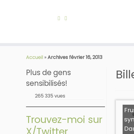
Skip
to
Accueil
»
Archives février 16, 2013
content
Bil
Plus de gens
sensibilisés!
265 335 vues
Fru
Trouvez-moi sur
syn
Dan
X/Twitter