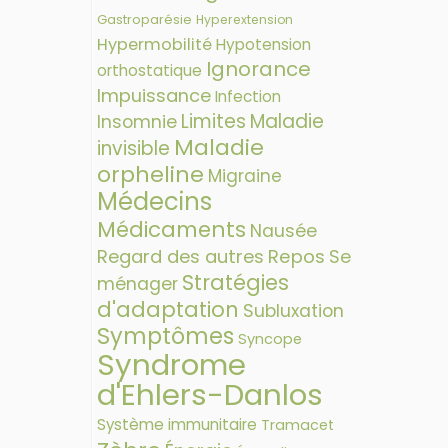
Gastroparésie
Hyperextension
Hypermobilité
Hypotension
Ignorance
orthostatique
Impuissance
Infection
Limites
Maladie
Insomnie
Maladie
invisible
orpheline
Migraine
Médecins
Médicaments
Nausée
Regard des autres
Repos
Se
Stratégies
ménager
d'adaptation
Subluxation
Symptômes
Syncope
Syndrome
d'Ehlers-Danlos
Système immunitaire
Tramacet