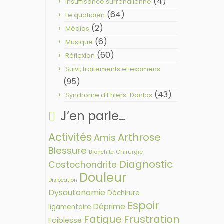
(4)
Insuffisance surrénalienne
(64)
Le quotidien
(2)
Médias
(6)
Musique
(60)
Réflexion
Suivi, traitements et examens
(95)
(43)
Syndrome d'Ehlers-Danlos
J’en parle…
Activités
Arthrose
Amis
Blessure
Chirurgie
Bronchite
Diagnostic
Costochondrite
Douleur
Dislocation
Dysautonomie
Déchirure
Espoir
Déprime
ligamentaire
Fatigue
Frustration
Faiblesse