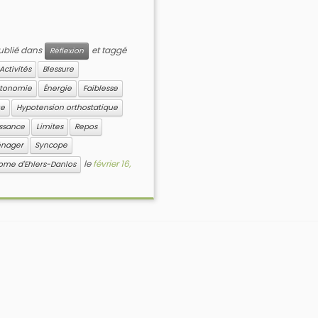
publié dans
et taggé
Réflexion
Activités
Blessure
tonomie
Énergie
Faiblesse
ue
Hypotension orthostatique
ssance
Limites
Repos
énager
Syncope
le
février 16,
ome d'Ehlers-Danlos