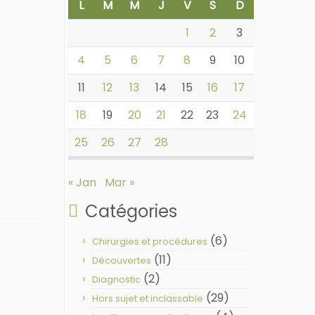
L
M
M
J
V
S
D
1
2
3
4
5
6
7
8
9
10
11
12
13
14
15
16
17
18
19
20
21
22
23
24
25
26
27
28
« Jan
Mar »
Catégories
(6)
Chirurgies et procédures
(11)
Découvertes
(2)
Diagnostic
(29)
Hors sujet et inclassable