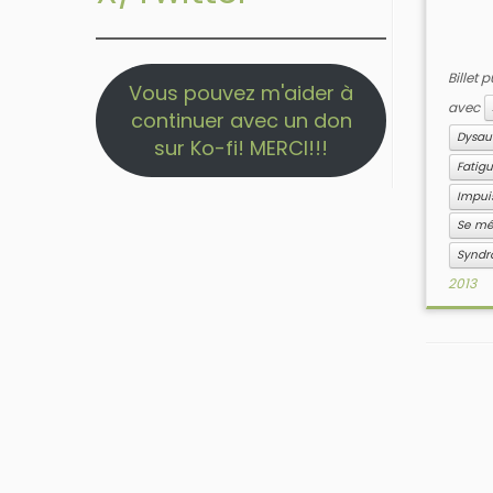
Billet 
Vous pouvez m'aider à
avec
continuer avec un don
Dysau
sur Ko-fi! MERCI!!!
Fatig
Impui
Se m
Syndr
2013