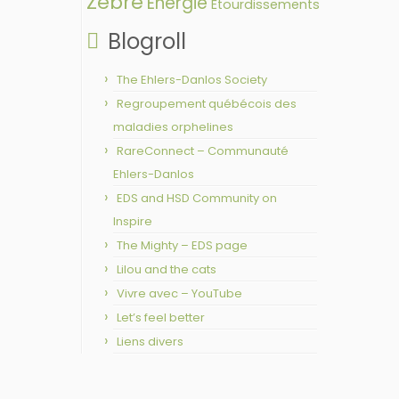
Zèbre
Énergie
Étourdissements
Blogroll
The Ehlers-Danlos Society
Regroupement québécois des
maladies orphelines
RareConnect – Communauté
Ehlers-Danlos
EDS and HSD Community on
Inspire
The Mighty – EDS page
Lilou and the cats
Vivre avec – YouTube
Let’s feel better
Liens divers