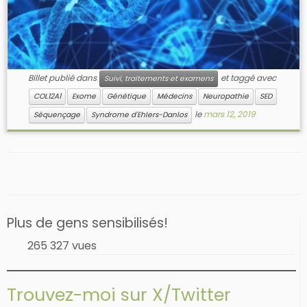
Billet publié dans
et taggé avec
Suivi, traitements et examens
COL12A1
Exome
Génétique
Médecins
Neuropathie
SED
le
mars 12, 2019
Séquençage
Syndrome d'Ehlers-Danlos
Plus de gens sensibilisés!
265 327 vues
Trouvez-moi sur X/Twitter