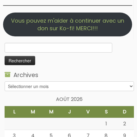
Vous pouvez m'aider à continuer avec un
don sur Ko-fi! MERCI!!!
Rechercher :
Archives
Archives
AOÛT 2026
L
M
M
J
V
S
D
1
2
3
4
5
6
7
8
9