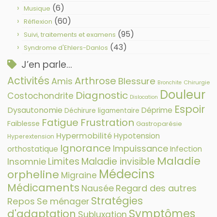
(6)
Musique
(60)
Réflexion
(95)
Suivi, traitements et examens
(43)
Syndrome d'Ehlers-Danlos
J’en parle…
Activités
Arthrose
Amis
Blessure
Chirurgie
Bronchite
Douleur
Diagnostic
Costochondrite
Dislocation
Espoir
Dysautonomie
Déprime
Déchirure ligamentaire
Fatigue
Frustration
Faiblesse
Gastroparésie
Hypermobilité
Hypotension
Hyperextension
Ignorance
Impuissance
orthostatique
Infection
Maladie
Limites
Maladie invisible
Insomnie
Médecins
orpheline
Migraine
Médicaments
Nausée
Regard des autres
Stratégies
Repos
Se ménager
Symptômes
d'adaptation
Subluxation