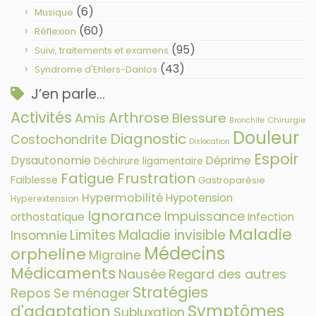
(6)
Musique
(60)
Réflexion
(95)
Suivi, traitements et examens
(43)
Syndrome d'Ehlers-Danlos
J’en parle…
Activités
Arthrose
Amis
Blessure
Chirurgie
Bronchite
Douleur
Diagnostic
Costochondrite
Dislocation
Espoir
Dysautonomie
Déprime
Déchirure ligamentaire
Fatigue
Frustration
Faiblesse
Gastroparésie
Hypermobilité
Hypotension
Hyperextension
Ignorance
Impuissance
orthostatique
Infection
Maladie
Limites
Maladie invisible
Insomnie
Médecins
orpheline
Migraine
Médicaments
Nausée
Regard des autres
Stratégies
Repos
Se ménager
Symptômes
d'adaptation
Subluxation