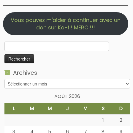
Vous pouvez m'aider à continuer avec un
don sur Ko-fi! MERCI!!!
Rechercher :
Archives
Archives
AOÛT 2026
L
M
M
J
V
S
D
1
2
3
4
5
6
7
8
9