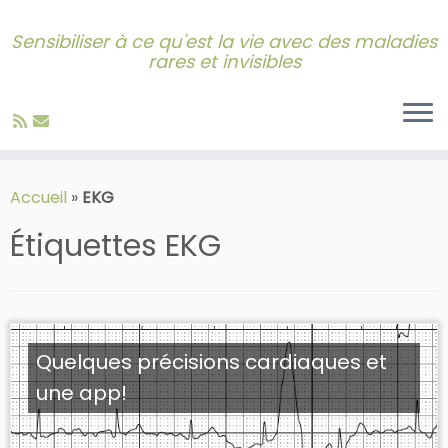
Sensibiliser à ce qu'est la vie avec des maladies
rares et invisibles
Skip
to
Accueil
»
EKG
content
Étiquettes
EKG
Quelques précisions cardiaques et
une app!