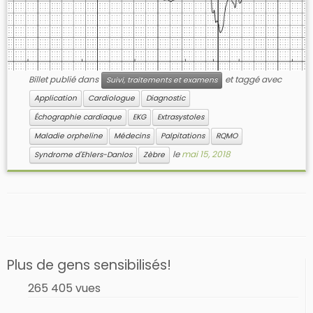
Billet publié dans
et taggé avec
Suivi, traitements et examens
Application
Cardiologue
Diagnostic
Échographie cardiaque
EKG
Extrasystoles
Maladie orpheline
Médecins
Palpitations
RQMO
le
mai 15, 2018
Syndrome d'Ehlers-Danlos
Zèbre
Plus de gens sensibilisés!
265 405 vues