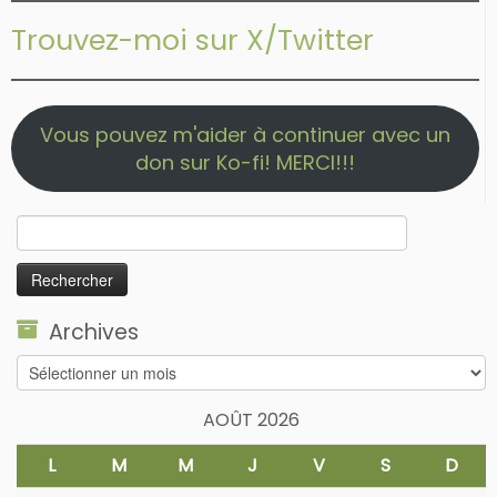
Trouvez-moi sur X/Twitter
Vous pouvez m'aider à continuer avec un
don sur Ko-fi! MERCI!!!
Rechercher :
Archives
Archives
AOÛT 2026
L
M
M
J
V
S
D