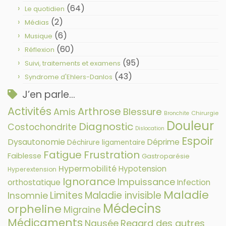
(64)
Le quotidien
(2)
Médias
(6)
Musique
(60)
Réflexion
(95)
Suivi, traitements et examens
(43)
Syndrome d'Ehlers-Danlos
J’en parle…
Activités
Arthrose
Amis
Blessure
Chirurgie
Bronchite
Douleur
Diagnostic
Costochondrite
Dislocation
Espoir
Dysautonomie
Déprime
Déchirure ligamentaire
Fatigue
Frustration
Faiblesse
Gastroparésie
Hypermobilité
Hypotension
Hyperextension
Ignorance
Impuissance
orthostatique
Infection
Maladie
Limites
Maladie invisible
Insomnie
Médecins
orpheline
Migraine
Médicaments
Nausée
Regard des autres