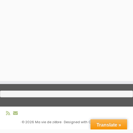
·
© 2026
Ma vie de zèbre
·
Designed with
Customizr Pro
·
Translate »