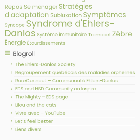
Stratégies
Repos
Se ménager
Symptômes
d'adaptation
Subluxation
Syndrome d'Ehlers-
Syncope
Danlos
Zèbre
Système immunitaire
Tramacet
Énergie
Étourdissements
Blogroll
The Ehlers-Danlos Society
Regroupement québécois des maladies orphelines
RareConnect – Communauté Ehlers-Danlos
EDS and HSD Community on Inspire
The Mighty – EDS page
Lilou and the cats
Vivre avec – YouTube
Let’s feel better
Liens divers