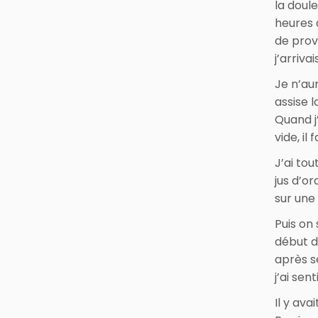
la doul
heures 
de prov
j’arriva
Je n’au
assise l
Quand j’
vide, il
J’ai to
jus d’o
sur une
Puis on
début d
après s
j’ai se
Il y ava