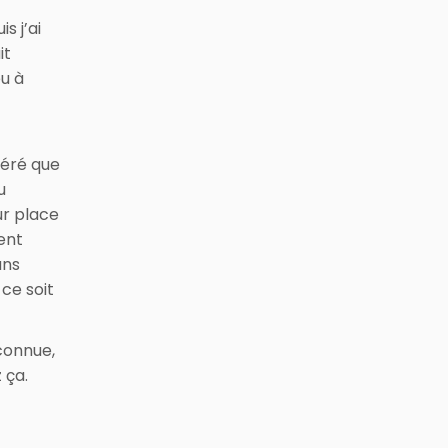
is j’ai
it
eu à
péré que
u
ur place
ent
ans
ce soit
nconnue,
 ça.