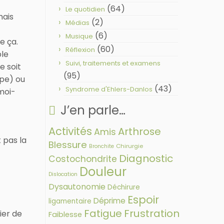
(64)
Le quotidien
mais
(2)
Médias
(6)
Musique
e ça.
(60)
Réflexion
ble
Suivi, traitements et examens
e soit
(95)
ppe) ou
(43)
Syndrome d'Ehlers-Danlos
moi-
J’en parle…
Activités
Arthrose
Amis
t pas la
Blessure
Chirurgie
Bronchite
Diagnostic
Costochondrite
Douleur
Dislocation
Dysautonomie
Déchirure
Espoir
Déprime
ligamentaire
Fatigue
Frustration
fier de
Faiblesse