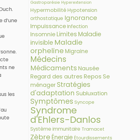
Gastroparésie
Hyperextension
Ouch.
Hypermobilité
Hypotension
Ignorance
orthostatique
de d’une
Impuissance
Infection
Limites
Maladie
Insomnie
ue
Maladie
invisible
orpheline
Migraine
rsonne.
Médecins
icte
Médicaments
nts ne
Nausée
à
Regard des autres
Repos
Se
Stratégies
ménager
d'adaptation
Subluxation
sus les
Symptômes
Syncope
Syndrome
’au
d'Ehlers-Danlos
oute
Système immunitaire
Tramacet
Zèbre
Énergie
Étourdissements