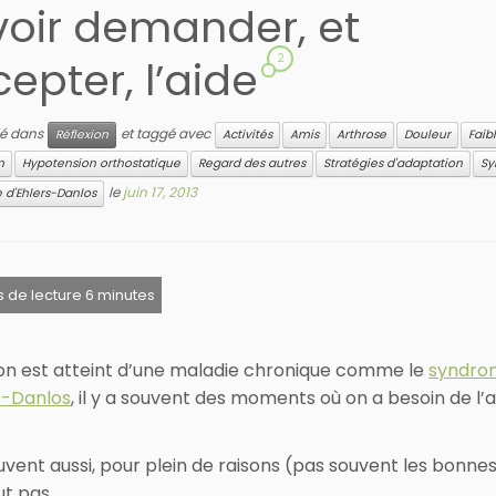
oir demander, et
2
epter, l’aide
lié dans
et taggé avec
Réflexion
Activités
Amis
Arthrose
Douleur
Faib
n
Hypotension orthostatique
Regard des autres
Stratégies d'adaptation
Sy
le
juin 17, 2013
d'Ehlers-Danlos
n est atteint d’une maladie chronique comme le
syndro
s-Danlos
, il y a souvent des moments où on a besoin de l’
uvent aussi, pour plein de raisons (pas souvent les bonnes
ut pas.