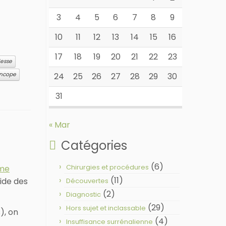
3
4
5
6
7
8
9
10
11
12
13
14
15
16
17
18
19
20
21
22
23
lesse
24
25
26
27
28
29
30
ncope
31
« Mar
Catégories
(6)
Chirurgies et procédures
me
(11)
aide des
Découvertes
(2)
Diagnostic
(29)
Hors sujet et inclassable
), on
(4)
Insuffisance surrénalienne