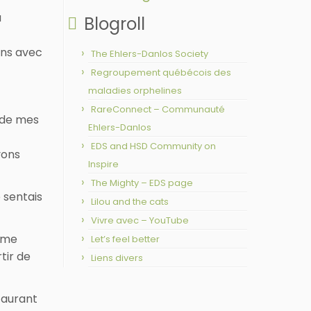
à
Blogroll
ens avec
The Ehlers-Danlos Society
Regroupement québécois des
maladies orphelines
RareConnect – Communauté
3 de mes
Ehlers-Danlos
EDS and HSD Community on
vons
Inspire
The Mighty – EDS page
 sentais
Lilou and the cats
Vivre avec – YouTube
e me
Let’s feel better
tir de
Liens divers
taurant