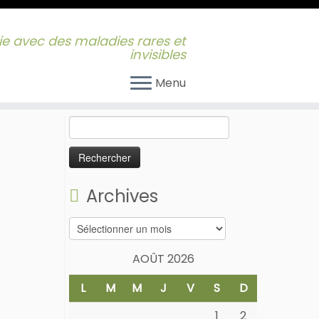
 vie avec des maladies rares et
invisibles
Menu
Rechercher :
Archives
Archives
AOÛT 2026
L
M
M
J
V
S
D
1
2