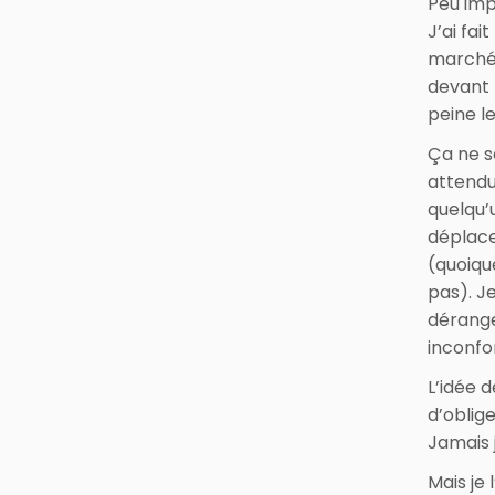
Peu imp
J’ai fait
marché (
devant 
peine l
Ça ne s
attendu
quelqu’
déplace
(quoiqu
pas). J
dérange
inconfo
L’idée 
d’oblige
Jamais j
Mais je l