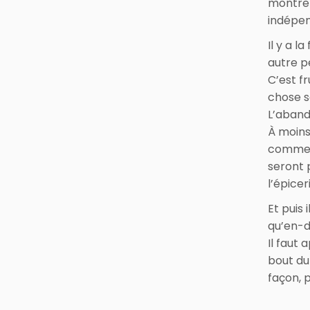
montrer
indépen
Il y a l
autre p
C’est fr
chose s
L’abando
À moins 
comment
seront 
l’épicer
Et puis 
qu’en-di
Il faut
bout du
façon, 