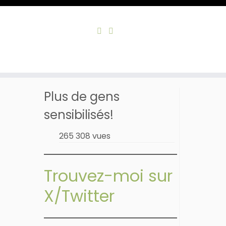
Skip
to
Accueil
»
Savoir demander, et accepter, l’aide
content
Plus de gens
sensibilisés!
265 308 vues
Trouvez-moi sur
X/Twitter