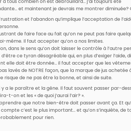
 à tous combien on est débrouillard… j’ai toujours été
dante… et maintenant je devrais me montrer diminuée? 
a frustration et l’abandon qu’implique l’acceptation de l’ai
ersonne.
ustrant de faire face au fait qu’on ne peut pas faire quelq
oi-même. Il faut accepter qu’on a nos limites.
n, dans le sens qu’on doit laisser le contrôle à l’autre pe
d’être ce tyran désagréable qui, en plus d’exiger l’aide, d
 elle doit être donnée… il faut accepter que les vêteme
pas lavés de NOTRE façon, que la marque de jus achetée 
ie risque de ne pas être la bonne, et ainsi de suite.
il y a le paraître et la gêne. Il faut souvent passer par-des
ra-t-on et les « de quoi j’aurai l’air? ».
 apprendre que notre bien-être doit passer avant ça. Et qu
 compte c’est le plus important… et qu’on s’inquiète, de t
probablement pour rien.