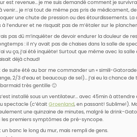
eur est revenue… je me suis demandé comment je survivra
à venir… je n’ai tout de même pas pris de médicament, de
oquer une chute de pression ou des étourdissements. La 
is à l’endurer et ne risquait pas de m’étaler sur le plancher
rais pas dû m’inquiéter de devoir endurer la douleur de re
ongtemps : il n’y avait pas de chaises dans la salle de spe
ai vu ça, j’ai été inquiète! Surtout que même avec la salle
 faisait déjà chaud!
ut de suite été au bar me commander un « simili-Gatorade 
range, 2/3 d’eau et beaucoup de sel)… j’ai eu la chance d
 barmaid très gentille 🙂
 s’est installé sous un ventilateur… avec 45min à attendre 
u spectacle (c’était
Groenland
, en passant! Sublime!). M
eulement une quinzaine de minutes, malgré le drink-Gat
nti les premiers symptômes de pré-syncope.
it un banc le long du mur, mais rempli de gens.