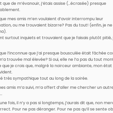
ôt que de m’évanouir, j’étais assise (…écrasée) presque
tablement.
que mes amis m’en voulaient d’avoir interrompu leur
tion, ou me trouvaient bizarre? Pas du tout! (enfin, je ne
ha).
ent surtout inquiets et trouvaient que je faisais plutôt pitié, 
que l’inconnue que j’ai presque bousculée était fâchée co
’a trouvée mal élevée? Si oui, elle ne l’a pas du tout montr
re que je crois que, malgré la noirceur ambiante, mon état 
vident.
té très sympathique tout au long de la soirée.
es amis m’a suivi, m’a offert d’aller me chercher un autr
»…
ne fois, il n’y a pas si longtemps, j’aurais dit que, non merc
rrect. Pour ne pas déranger. Pour ne pas qu’il se sente obl