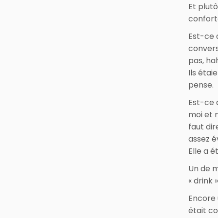
Et plut
confor
Est-ce 
conversa
pas, ha
Ils étai
pense.
Est-ce 
moi et m
faut di
assez é
Elle a é
Un de m
« drink 
Encore u
était co