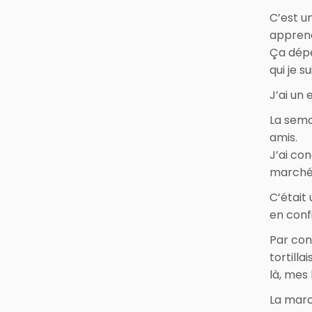
C’est u
apprendr
Ça dépe
qui je su
J’ai un
La sema
amis.
J’ai co
marché,
C’était
en conf
Par con
tortilla
là, mes 
La marc