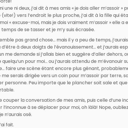
orte!
 ni une ni deux, j’ai dit à mes amis « je dois aller m’assoir » pu
vite!) vers l’endroit le plus proche, j’ai dit à la fille qui éta
moi « excuse-moi, mais je dois vraiment m’assoir » elle a 
e temps de se tasser et je m’y suis écrasée.
emble pas grand chose… mais il y a peu de temps, j’aurais
 d’être à deux doigts de l’évanouissement… et j’aurais es
un me demande si j’allais bien et suggère d’aller dehors, o
 quelqu’un pour moi… ou j’aurais attendu de m’évanouir s
e… faire une scène étant encore plus gênant, probablem
e me serais dirigée vers un coin pour m’assoir par terre, s
r personne. Peu importe que le plancher soit sale et que 
rtable.
de couper la conversation de mes amis, puis celle d’une i
r l’inconnue à se déplacer pour moi, oh làlà! Nope, oubliez
e n’aurais osé.
’ai fait.