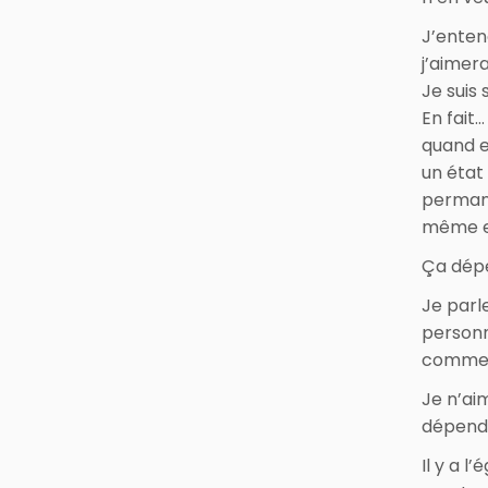
J’enten
j’aimera
Je suis 
En fait…
quand e
un état
permane
même en
Ça dépe
Je parle
personn
comme 
Je n’ai
dépendr
Il y a l