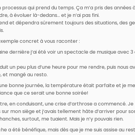
n processus qui prend du temps. Ça m’a pris des années 
e, à évoluer là-dedans… et je n’ai pas fini.
nd et dépendra sûrement toujours des situations, des g
is.
 exemple concret à vous raconter :
ine dernière j’ai été voir un spectacle de musique avec 
nduit un peu plus d’une heure pour me rendre, puis nous a
 et mangé au resto.
 une bonne journée, la température était parfaite et je me
iance que ce serait une bonne soirée!
tre, en conduisant, une crise d’arthrose a commencé. J
is sur mon siège et j’avais tellement hâte d’arriver pour sor
hanches, surtout, me tuaient. Mais je n’y pouvais rien.
he a été bénéfique, mais dès que je me suis assise au res