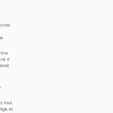
 crois
je
ntre
é. Il
était
e
i, tout
igé, et