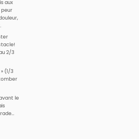
is aux
 peur
douleur,
.
ster
ctacle!
 au 2/3
» (1/3
e tomber
avant le
ais
orade…