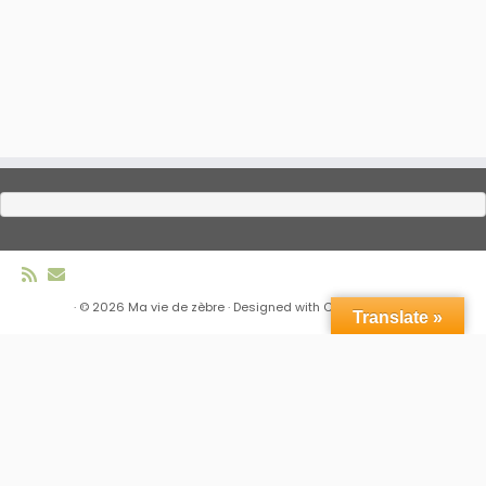
·
© 2026
Ma vie de zèbre
·
Designed with
Customizr Pro
·
Translate »