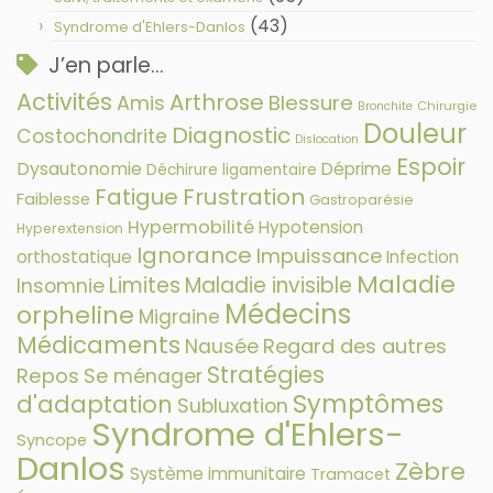
(43)
Syndrome d'Ehlers-Danlos
J’en parle…
Activités
Arthrose
Amis
Blessure
Chirurgie
Bronchite
Douleur
Diagnostic
Costochondrite
Dislocation
Espoir
Dysautonomie
Déprime
Déchirure ligamentaire
Fatigue
Frustration
Faiblesse
Gastroparésie
Hypermobilité
Hypotension
Hyperextension
Ignorance
Impuissance
orthostatique
Infection
Maladie
Limites
Maladie invisible
Insomnie
Médecins
orpheline
Migraine
Médicaments
Nausée
Regard des autres
Stratégies
Repos
Se ménager
Symptômes
d'adaptation
Subluxation
Syndrome d'Ehlers-
Syncope
Danlos
Zèbre
Système immunitaire
Tramacet