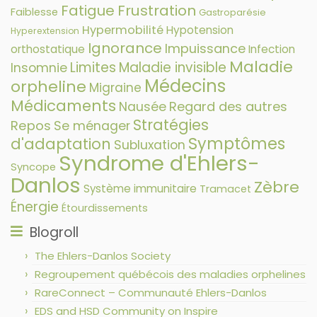
Fatigue
Frustration
Faiblesse
Gastroparésie
Hypermobilité
Hypotension
Hyperextension
Ignorance
Impuissance
orthostatique
Infection
Maladie
Limites
Maladie invisible
Insomnie
Médecins
orpheline
Migraine
Médicaments
Nausée
Regard des autres
Stratégies
Repos
Se ménager
Symptômes
d'adaptation
Subluxation
Syndrome d'Ehlers-
Syncope
Danlos
Zèbre
Système immunitaire
Tramacet
Énergie
Étourdissements
Blogroll
The Ehlers-Danlos Society
Regroupement québécois des maladies orphelines
RareConnect – Communauté Ehlers-Danlos
EDS and HSD Community on Inspire