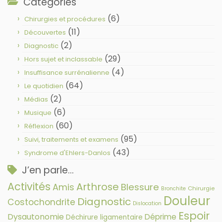
Catégories
(6)
Chirurgies et procédures
(11)
Découvertes
(2)
Diagnostic
(29)
Hors sujet et inclassable
(4)
Insuffisance surrénalienne
(64)
Le quotidien
(2)
Médias
(6)
Musique
(60)
Réflexion
(95)
Suivi, traitements et examens
(43)
Syndrome d'Ehlers-Danlos
J’en parle…
Activités
Arthrose
Amis
Blessure
Chirurgie
Bronchite
Douleur
Diagnostic
Costochondrite
Dislocation
Espoir
Dysautonomie
Déprime
Déchirure ligamentaire