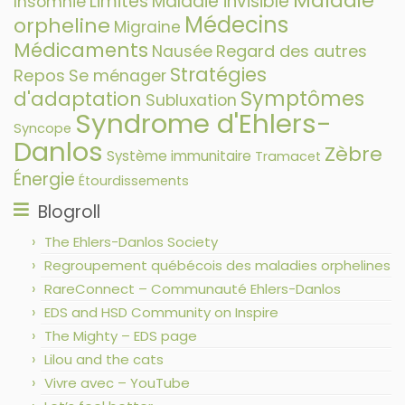
Maladie
Limites
Maladie invisible
Insomnie
Médecins
orpheline
Migraine
Médicaments
Nausée
Regard des autres
Stratégies
Repos
Se ménager
Symptômes
d'adaptation
Subluxation
Syndrome d'Ehlers-
Syncope
Danlos
Zèbre
Système immunitaire
Tramacet
Énergie
Étourdissements
Blogroll
The Ehlers-Danlos Society
Regroupement québécois des maladies orphelines
RareConnect – Communauté Ehlers-Danlos
EDS and HSD Community on Inspire
The Mighty – EDS page
Lilou and the cats
Vivre avec – YouTube