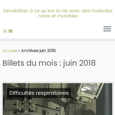
Sensibiliser à ce qu'est la vie avec des maladies
rares et invisibles
Skip
to
Accueil
»
Archives juin 2018
content
Billets du mois :
juin 2018
Difficultés respiratoires