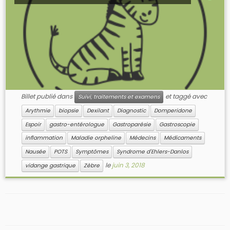
Billet publié dans
et taggé avec
Suivi, traitements et examens
Arythmie
biopsie
Dexilant
Diagnostic
Domperidone
Espoir
gastro-entérologue
Gastroparésie
Gastroscopie
inflammation
Maladie orpheline
Médecins
Médicaments
Nausée
POTS
Symptômes
Syndrome d'Ehlers-Danlos
le
juin 3, 2018
vidange gastrique
Zèbre