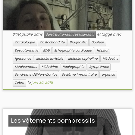
Billet publié dans
et taggé avec
Suivi, traitements et examens
Cardiologue
Costochondrite
Diagnostic
Douleur
Dysautonomie
ECG
Échographie cardiaque
Hôpital
Ignorance
Maladie invisible
Maladie orpheline
Médecins
Médicaments
Midodrine
Radiographie
Symptômes
Syndrome d'Ehlers-Danlos
Système immunitaire
urgence
le
juin 30, 2018
Zèbre
Les vêtements compressifs