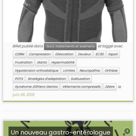
Billet publié dans
et taggé avec
Suivi, traitements et examens
CDRM
Compression
Dislocation
Douleur
EC3D
Espoir
Frustration
Gants
Hypermobilité
Hypotension orthostatique
Limites
Neuropathie
Orthèse
POTS
Stratégies d'adaptation
Subluxation
le
Syndrome d'Ehlers-Danlos
Vêtements compressifs
Zèbre
juin 26, 2018
Un nouveau gastro-entérologue
4