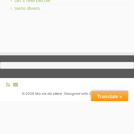
Let’s feel better
Liens divers
·
© 2026
Ma vie de zèbre
·
Designed with
Customizr Pro
·
Translate »