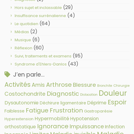
(29)
Hors sujet et inclassable
(4)
Insuffisance surrénalienne
(64)
Le quotidien
(2)
Médias
(6)
Musique
(60)
Réflexion
(95)
Suivi, traitements et examens
(43)
Syndrome d'Ehlers-Danlos
J’en parle…
Activités
Arthrose
Amis
Blessure
Chirurgie
Bronchite
Douleur
Diagnostic
Costochondrite
Dislocation
Espoir
Dysautonomie
Déprime
Déchirure ligamentaire
Fatigue
Frustration
Faiblesse
Gastroparésie
Hypermobilité
Hypotension
Hyperextension
Ignorance
Impuissance
orthostatique
Infection