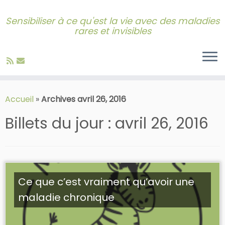
Sensibiliser à ce qu'est la vie avec des maladies
rares et invisibles
Skip
to
Accueil
»
Archives avril 26, 2016
content
Billets du jour :
avril 26, 2016
Ce que c’est vraiment qu’avoir une
maladie chronique