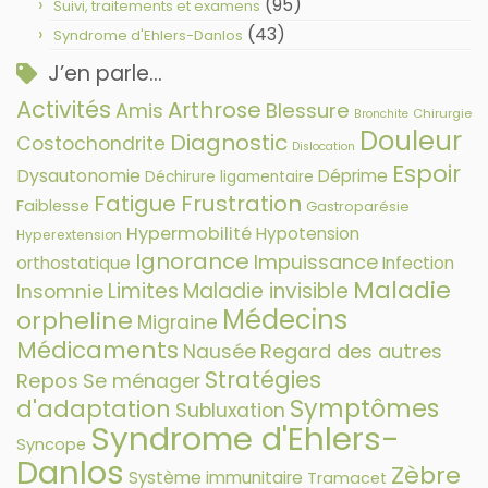
(95)
Suivi, traitements et examens
(43)
Syndrome d'Ehlers-Danlos
J’en parle…
Activités
Arthrose
Amis
Blessure
Chirurgie
Bronchite
Douleur
Diagnostic
Costochondrite
Dislocation
Espoir
Dysautonomie
Déprime
Déchirure ligamentaire
Fatigue
Frustration
Faiblesse
Gastroparésie
Hypermobilité
Hypotension
Hyperextension
Ignorance
Impuissance
orthostatique
Infection
Maladie
Limites
Maladie invisible
Insomnie
Médecins
orpheline
Migraine
Médicaments
Nausée
Regard des autres
Stratégies
Repos
Se ménager
Symptômes
d'adaptation
Subluxation
Syndrome d'Ehlers-
Syncope
Danlos
Zèbre
Système immunitaire
Tramacet