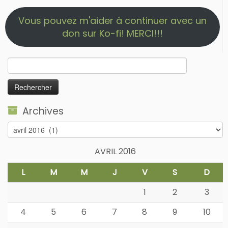
Vous pouvez m'aider à continuer avec un
don sur Ko-fi! MERCI!!!
Rechercher :
Archives
Archives
AVRIL 2016
L
M
M
J
V
S
D
1
2
3
4
5
6
7
8
9
10