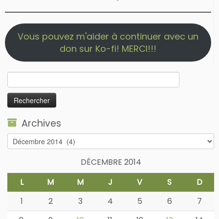
Vous pouvez m'aider à continuer avec un
don sur Ko-fi! MERCI!!!
Rechercher :
Archives
Archives
DÉCEMBRE 2014
L
M
M
J
V
S
D
1
2
3
4
5
6
7