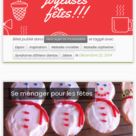
Billet publié dans
et taggé avec
Hors sujet et inclassable
Espoir
Inspiration
Maladie invisible
Maladie orpheline
le
Décembre 22, 2014
Syndrome d'Ehlers-Danlos
Zèbre
Se ménager pour les fêtes
1