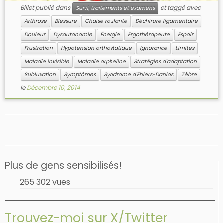
Billet publié dans
et taggé avec
Suivi, traitements et examens
Arthrose
Blessure
Chaise roulante
Déchirure ligamentaire
Douleur
Dysautonomie
Énergie
Ergothérapeute
Espoir
Frustration
Hypotension orthostatique
Ignorance
Limites
Maladie invisible
Maladie orpheline
Stratégies d'adaptation
Subluxation
Symptômes
Syndrome d'Ehlers-Danlos
Zèbre
le
Décembre 10, 2014
Plus de gens sensibilisés!
265 302 vues
Trouvez-moi sur X/Twitter