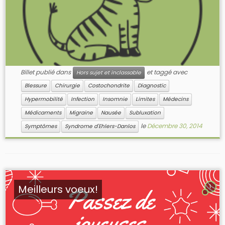
Billet publié dans
et taggé avec
Hors sujet et inclassable
Blessure
Chirurgie
Costochondrite
Diagnostic
Hypermobilité
Infection
Insomnie
Limites
Médecins
Médicaments
Migraine
Nausée
Subluxation
le
Décembre 30, 2014
Symptômes
Syndrome d'Ehlers-Danlos
Meilleurs voeux!
1