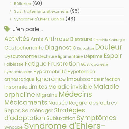
(60)
Réflexion
(95)
Suivi, traitements et examens
(43)
Syndrome d'Ehlers-Danlos
J’en parle…
Activités
Arthrose
Amis
Blessure
Chirurgie
Bronchite
Douleur
Diagnostic
Costochondrite
Dislocation
Espoir
Dysautonomie
Déprime
Déchirure ligamentaire
Fatigue
Frustration
Faiblesse
Gastroparésie
Hypermobilité
Hypotension
Hyperextension
Ignorance
Impuissance
orthostatique
Infection
Maladie
Limites
Maladie invisible
Insomnie
Médecins
orpheline
Migraine
Médicaments
Nausée
Regard des autres
Stratégies
Repos
Se ménager
Symptômes
d'adaptation
Subluxation
Syndrome d'Ehlers-
Syncope