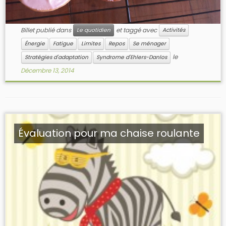
Billet publié dans
et taggé avec
Le quotidien
Activités
Énergie
Fatigue
Limites
Repos
Se ménager
le
Stratégies d'adaptation
Syndrome d'Ehlers-Danlos
Décembre 13, 2014
Évaluation pour ma chaise roulante