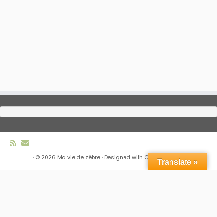
·
© 2026
Ma vie de zèbre
·
Designed with
Customizr Pro
·
Translate »