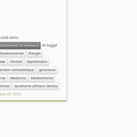
publié dans
et taggé
, traitements et examens
Dysautonomie
Énergie
sse
Florinef
Hypotension
ension orthostatique
Ignorance
nie
Médecins
Médicaments
tômes
Syndrome d'Ehlers-Danlos
bre 20, 2014