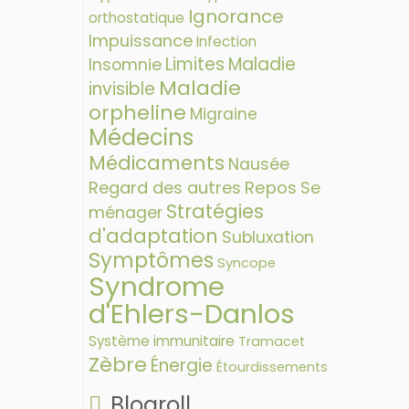
Ignorance
orthostatique
Impuissance
Infection
Limites
Maladie
Insomnie
Maladie
invisible
orpheline
Migraine
Médecins
Médicaments
Nausée
Regard des autres
Repos
Se
Stratégies
ménager
d'adaptation
Subluxation
Symptômes
Syncope
Syndrome
d'Ehlers-Danlos
Système immunitaire
Tramacet
Zèbre
Énergie
Étourdissements
Blogroll