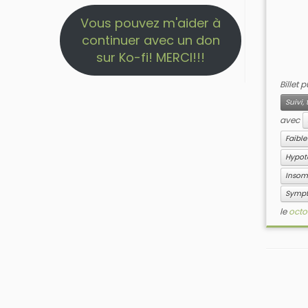
Vous pouvez m'aider à
continuer avec un don
sur Ko-fi! MERCI!!!
Billet 
Suivi
avec
Faible
Hypot
Insom
Symp
le
octo