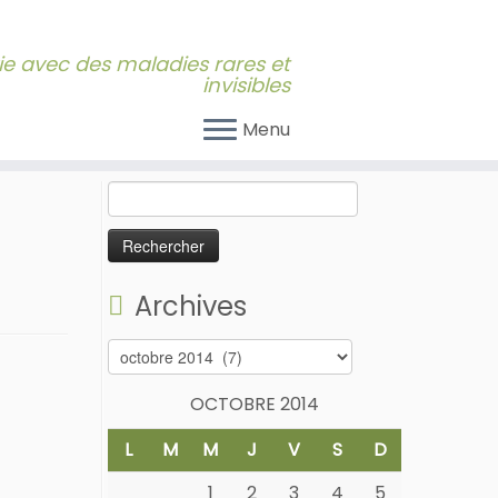
 vie avec des maladies rares et
invisibles
Menu
Rechercher :
Archives
Archives
OCTOBRE 2014
L
M
M
J
V
S
D
1
2
3
4
5