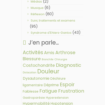
(2)
Médias
(6)
Musique
(60)
Réflexion
Suivi, traitements et examens
(95)
(43)
Syndrome d'Ehlers-Danlos
J’en parle…
Activités
Arthrose
Amis
Blessure
Chirurgie
Bronchite
Diagnostic
Costochondrite
Douleur
Dislocation
Dysautonomie
Déchirure
Espoir
Déprime
ligamentaire
Fatigue
Frustration
Faiblesse
Gastroparésie
Hyperextension
Hypermobilité
Hypotension