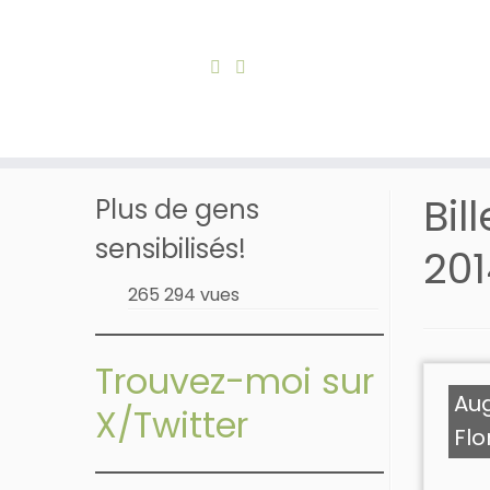
Skip
to
Accueil
»
Archives octobre 20, 2014
content
Bil
Plus de gens
sensibilisés!
201
265 294 vues
Trouvez-moi sur
Au
X/Twitter
Flo