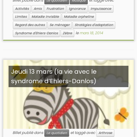
Billet publié dans
et taggé avec
Le quotidien
Musique
Activités
Amis
Frustration
Ignorance
Impuissance
Limites
Maladie invisible
Maladie orpheline
Regard des autres
Se ménager
Stratégies d'adaptation
le
mars 18, 2014
Syndrome d'Ehlers-Danlos
Zèbre
Jeudi 13 mars (la vie avec le
syndrome d’Ehlers-Danlos)
Billet publié dans
et taggé avec
Le quotidien
Arthrose