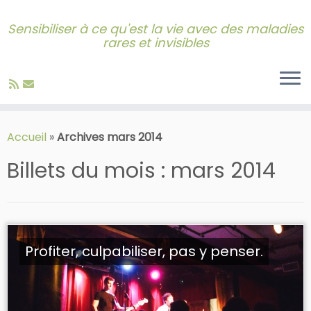
Sensibiliser à ce qu'est la vie avec des maladies
rares et invisibles
Skip
to
Accueil
»
Archives mars 2014
content
Billets du mois :
mars 2014
Profiter, culpabiliser, pas y penser.