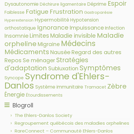
Espoir
Dysautonomie
Déprime
Déchirure ligamentaire
Fatigue
Frustration
Faiblesse
Gastroparésie
Hypermobilité
Hypotension
Hyperextension
Ignorance
Impuissance
orthostatique
Infection
Maladie
Limites
Maladie invisible
Insomnie
Médecins
orpheline
Migraine
Médicaments
Nausée
Regard des autres
Stratégies
Repos
Se ménager
Symptômes
d'adaptation
Subluxation
Syndrome d'Ehlers-
Syncope
Danlos
Zèbre
Système immunitaire
Tramacet
Énergie
Étourdissements
Blogroll
The Ehlers-Danlos Society
Regroupement québécois des maladies orphelines
RareConnect – Communauté Ehlers-Danlos