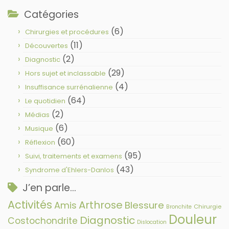
Catégories
(6)
Chirurgies et procédures
(11)
Découvertes
(2)
Diagnostic
(29)
Hors sujet et inclassable
(4)
Insuffisance surrénalienne
(64)
Le quotidien
(2)
Médias
(6)
Musique
(60)
Réflexion
(95)
Suivi, traitements et examens
(43)
Syndrome d'Ehlers-Danlos
J’en parle…
Activités
Arthrose
Amis
Blessure
Chirurgie
Bronchite
Douleur
Diagnostic
Costochondrite
Dislocation