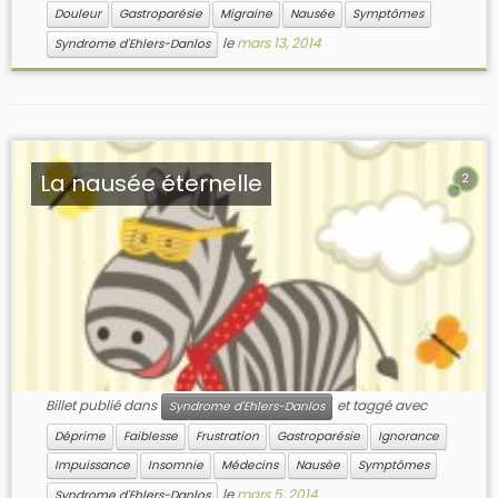
Douleur
Gastroparésie
Migraine
Nausée
Symptômes
le
mars 13, 2014
Syndrome d'Ehlers-Danlos
La nausée éternelle
2
Billet publié dans
et taggé avec
Syndrome d'Ehlers-Danlos
Déprime
Faiblesse
Frustration
Gastroparésie
Ignorance
Impuissance
Insomnie
Médecins
Nausée
Symptômes
le
mars 5, 2014
Syndrome d'Ehlers-Danlos