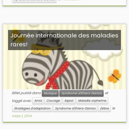
Journée internationale des maladies
rares!
Billet publié dans
et
Musique
Syndrome d'Ehlers-Danlos
taggé avec
Amis
Courage
Espoir
Maladie orpheline
le
Stratégies d'adaptation
Syndrome d'Ehlers-Danlos
Zèbre
mars 1, 2014