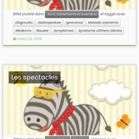
Billet publié dans
et taggé avec
Suivi, traitements et examens
Diagnostic
Gastroparésie
Ignorance
Maladie orpheline
Médecins
Nausée
Symptômes
Syndrome d'Ehlers-Danlos
le
mars 24, 2014
Les spectacles