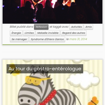
Billet publié dans
et taggé avec
Réflexion
Activités
Amis
Énergie
Limites
Maladie invisible
Regard des autres
le
mars 31, 2014
Se ménager
Syndrome d'Ehlers-Danlos
Au tour du gastro-entérologue