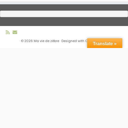
·
© 2026
Ma vie de zèbre
·
Designed with
Customizr Pro
·
Translate »