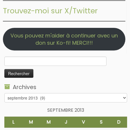
Trouvez-moi sur X/Twitter
Vous pouvez m'aider à continuer avec un
don sur Ko-fi! MERCI!!!
Rechercher :
Archives
Archives
SEPTEMBRE 2013
L
M
M
J
V
S
D