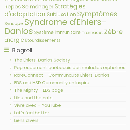
Stratégies
Repos
Se ménager
Symptômes
d'adaptation
Subluxation
Syndrome d'Ehlers-
Syncope
Danlos
Zèbre
Système immunitaire
Tramacet
Énergie
Étourdissements
Blogroll
The Ehlers-Danlos Society
Regroupement québécois des maladies orphelines
RareConnect – Communauté Ehlers-Danlos
EDS and HSD Community on Inspire
The Mighty – EDS page
Lilou and the cats
Vivre avec – YouTube
Let’s feel better
Liens divers