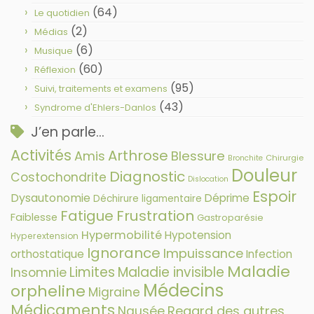
(64)
Le quotidien
(2)
Médias
(6)
Musique
(60)
Réflexion
(95)
Suivi, traitements et examens
(43)
Syndrome d'Ehlers-Danlos
J’en parle…
Activités
Arthrose
Amis
Blessure
Chirurgie
Bronchite
Douleur
Diagnostic
Costochondrite
Dislocation
Espoir
Dysautonomie
Déprime
Déchirure ligamentaire
Fatigue
Frustration
Faiblesse
Gastroparésie
Hypermobilité
Hypotension
Hyperextension
Ignorance
Impuissance
orthostatique
Infection
Maladie
Limites
Maladie invisible
Insomnie
Médecins
orpheline
Migraine
Médicaments
Nausée
Regard des autres