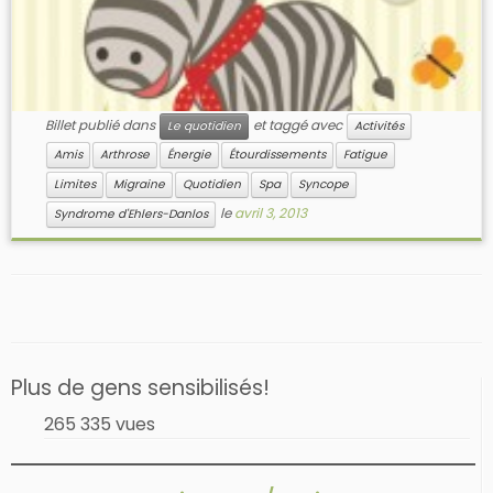
Billet publié dans
et taggé avec
Le quotidien
Activités
Amis
Arthrose
Énergie
Étourdissements
Fatigue
Limites
Migraine
Quotidien
Spa
Syncope
le
avril 3, 2013
Syndrome d'Ehlers-Danlos
Plus de gens sensibilisés!
265 335 vues