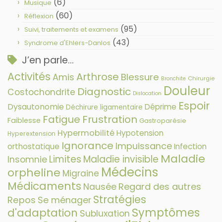
(6)
Musique
(60)
Réflexion
(95)
Suivi, traitements et examens
(43)
Syndrome d'Ehlers-Danlos
J’en parle…
Activités
Arthrose
Amis
Blessure
Chirurgie
Bronchite
Douleur
Diagnostic
Costochondrite
Dislocation
Espoir
Dysautonomie
Déprime
Déchirure ligamentaire
Fatigue
Frustration
Faiblesse
Gastroparésie
Hypermobilité
Hypotension
Hyperextension
Ignorance
Impuissance
orthostatique
Infection
Maladie
Limites
Maladie invisible
Insomnie
Médecins
orpheline
Migraine
Médicaments
Nausée
Regard des autres
Stratégies
Repos
Se ménager
Symptômes
d'adaptation
Subluxation