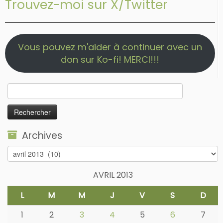
Trouvez-moi sur X/Twitter
Vous pouvez m'aider à continuer avec un
don sur Ko-fi! MERCI!!!
Rechercher :
Archives
Archives
AVRIL 2013
L
M
M
J
V
S
D
1
2
3
4
5
6
7